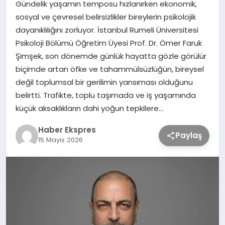
Gündelik yaşamın temposu hızlanırken ekonomik,
sosyal ve çevresel belirsizlikler bireylerin psikolojik
TEKNOLOJİ
dayanıklılığını zorluyor. İstanbul Rumeli Üniversitesi
Psikoloji Bölümü Öğretim Üyesi Prof. Dr. Ömer Faruk
Şimşek, son dönemde günlük hayatta gözle görülür
SAĞLIK
biçimde artan öfke ve tahammülsüzlüğün, bireysel
değil toplumsal bir gerilimin yansıması olduğunu
MAGAZİN
belirtti. Trafikte, toplu taşımada ve iş yaşamında
küçük aksaklıkların dahi yoğun tepkilere…
EĞİTİM
Haber Ekspres
Paylaş
15 Mayıs 2026