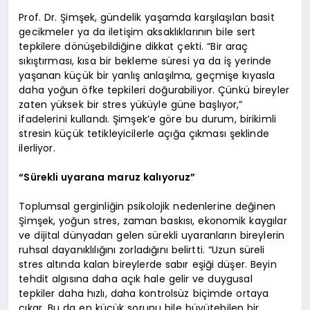
Prof. Dr. Şimşek, gündelik yaşamda karşılaşılan basit
gecikmeler ya da iletişim aksaklıklarının bile sert
tepkilere dönüşebildiğine dikkat çekti. “Bir araç
sıkıştırması, kısa bir bekleme süresi ya da iş yerinde
yaşanan küçük bir yanlış anlaşılma, geçmişe kıyasla
daha yoğun öfke tepkileri doğurabiliyor. Çünkü bireyler
zaten yüksek bir stres yüküyle güne başlıyor,”
ifadelerini kullandı. Şimşek’e göre bu durum, birikimli
stresin küçük tetikleyicilerle açığa çıkması şeklinde
ilerliyor.
“Sürekli uyarana maruz kalıyoruz”
Toplumsal gerginliğin psikolojik nedenlerine değinen
Şimşek, yoğun stres, zaman baskısı, ekonomik kaygılar
ve dijital dünyadan gelen sürekli uyaranların bireylerin
ruhsal dayanıklılığını zorladığını belirtti. “Uzun süreli
stres altında kalan bireylerde sabır eşiği düşer. Beyin
tehdit algısına daha açık hale gelir ve duygusal
tepkiler daha hızlı, daha kontrolsüz biçimde ortaya
çıkar. Bu da en küçük sorunu bile büyütebilen bir