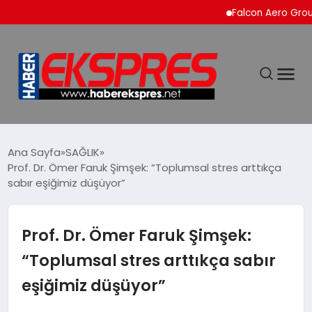
Falcon Aero Group, Küre
DÜNYA
Ana Sayfa
SAĞLIK
Prof. Dr. Ömer Faruk Şimşek: “Toplumsal stres arttıkça
sabır eşiğimiz düşüyor”
EKONOMİ
SİYASET
Prof. Dr. Ömer Faruk Şimşek:
“Toplumsal stres arttıkça sabır
SPOR
eşiğimiz düşüyor”
YAŞAM