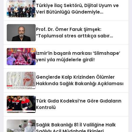
Türkiye İlaç Sektörü, Dijital Uyum ve
Veri Bütünlüğü Gündemiyle
İstanbul’da Buluştu
Prof. Dr. Ömer Faruk Şimşek:
“Toplumsal stres arttıkça sabır
eşiğimiz düşüyor”
İzmir’in başarılı markası ‘Slimshape’
yeni yıla müjdelerle girdi!
Gençlerde Kalp Krizinden Ölümler
Hakkında Sağlık Bakanlığı Açıklaması
Türk Gıda Kodeksi’ne Göre Gıdaların
Kontrolü
Sağlık Bakanlığı 81 İl Valiliğine Halk
Sağlığı Acil Müdahale Ekipleri