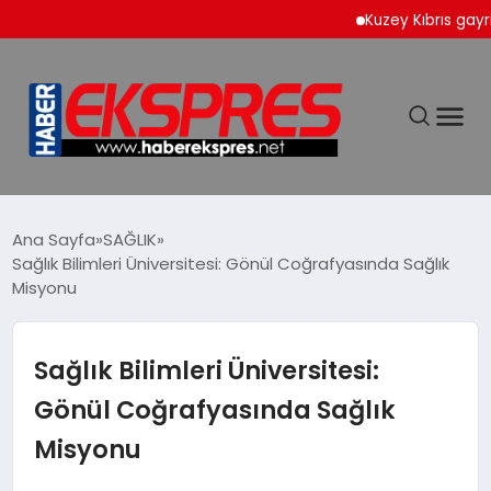
Kuzey Kıbrıs gayrimenk
DÜNYA
Ana Sayfa
SAĞLIK
Sağlık Bilimleri Üniversitesi: Gönül Coğrafyasında Sağlık
Misyonu
EKONOMİ
SİYASET
Sağlık Bilimleri Üniversitesi:
Gönül Coğrafyasında Sağlık
SPOR
Misyonu
YAŞAM