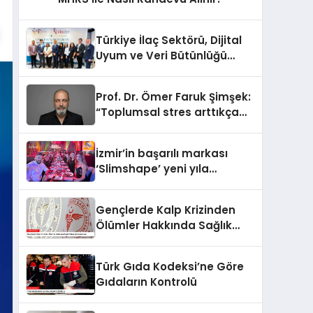
Türkiye İlaç Sektörü, Dijital
Uyum ve Veri Bütünlüğü
Gündemiyle İstanbul’da
Buluştu
Prof. Dr. Ömer Faruk Şimşek:
“Toplumsal stres arttıkça
sabır eşiğimiz düşüyor”
İzmir’in başarılı markası
‘Slimshape’ yeni yıla
müjdelerle girdi!
Gençlerde Kalp Krizinden
Ölümler Hakkında Sağlık
Bakanlığı Açıklaması
Türk Gıda Kodeksi’ne Göre
Gıdaların Kontrolü