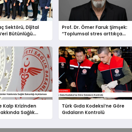
aç Sektörü, Dijital
Prof. Dr. Ömer Faruk Şimşek:
Veri Bütünlüğü
“Toplumsal stres arttıkça
le İstanbul’da
sabır eşiğimiz düşüyor”
 Kalp Krizinden
Türk Gıda Kodeksi’ne Göre
akkında Sağlık
Gıdaların Kontrolü
 Açıklaması