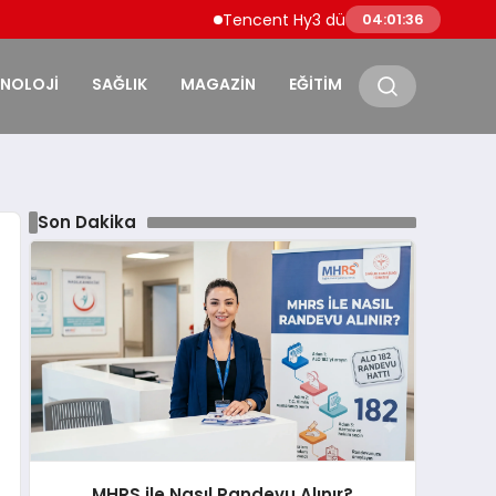
Tencent Hy3 dünya genelinde kullanıma
04:01:37
KNOLOJİ
SAĞLIK
MAGAZİN
EĞİTİM
Son Dakika
MHRS ile Nasıl Randevu Alınır?