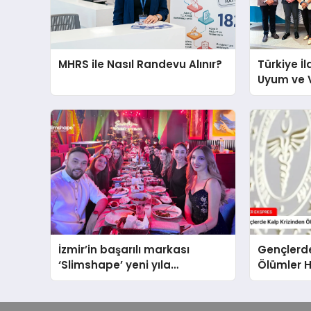
MHRS ile Nasıl Randevu Alınır?
Türkiye İl
Uyum ve 
Gündemiy
Buluştu
İzmir’in başarılı markası
Gençlerde
‘Slimshape’ yeni yıla
Ölümler H
müjdelerle girdi!
Bakanlığı