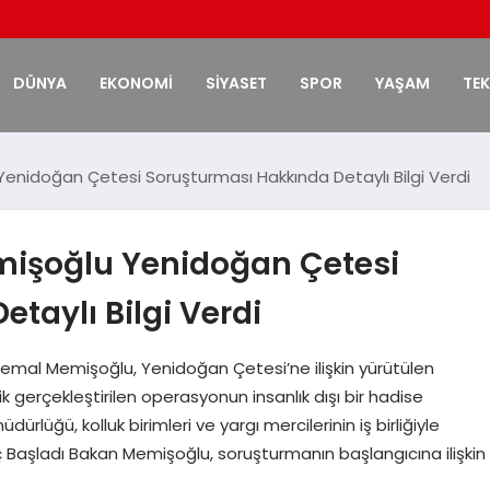
DÜNYA
EKONOMİ
SİYASET
SPOR
YAŞAM
TE
enidoğan Çetesi Soruşturması Hakkında Detaylı Bilgi Verdi
mişoğlu Yenidoğan Çetesi
taylı Bilgi Verdi
Kemal Memişoğlu, Yenidoğan Çetesi’ne ilişkin yürütülen
k gerçekleştirilen operasyonun insanlık dışı bir hadise
rlüğü, kolluk birimleri ve yargı mercilerinin iş birliğiyle
eç Başladı Bakan Memişoğlu, soruşturmanın başlangıcına ilişkin