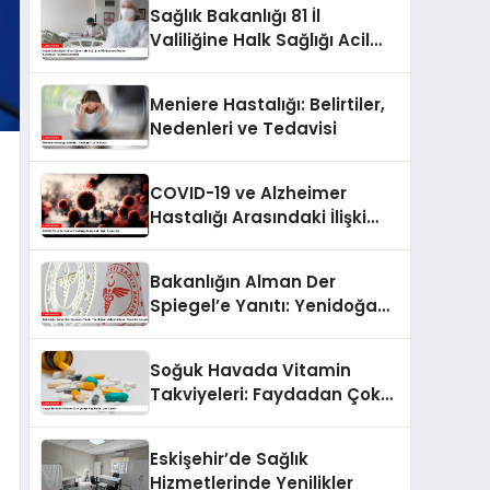
Sağlık Bakanlığı 81 İl
Valiliğine Halk Sağlığı Acil
Müdahale Ekipleri Kurulması
Talimatı Gönderdi
Meniere Hastalığı: Belirtiler,
Nedenleri ve Tedavisi
COVID-19 ve Alzheimer
Hastalığı Arasındaki İlişki
Araştırıldı
Bakanlığın Alman Der
Spiegel’e Yanıtı: Yenidoğan
Mafya İddiaları
Dezenformasyon
Soğuk Havada Vitamin
Takviyeleri: Faydadan Çok
Zarar!
Eskişehir’de Sağlık
Hizmetlerinde Yenilikler