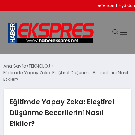
Tencent Hy3 dünya ge
DÜNYA
Ana Sayfa
TEKNOLOJİ
Eğitimde Yapay Zeka: Eleştirel Düşünme Becerilerini Nasıl
Etkiler?
EKONOMİ
SİYASET
Eğitimde Yapay Zeka: Eleştirel
Düşünme Becerilerini Nasıl
SPOR
Etkiler?
YAŞAM