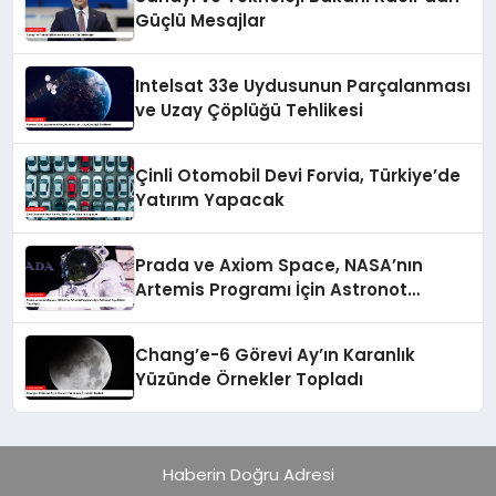
Güçlü Mesajlar
Intelsat 33e Uydusunun Parçalanması
ve Uzay Çöplüğü Tehlikesi
Çinli Otomobil Devi Forvia, Türkiye’de
Yatırım Yapacak
Prada ve Axiom Space, NASA’nın
Artemis Programı İçin Astronot
Kıyafetleri Tasarlıyor
Chang’e-6 Görevi Ay’ın Karanlık
Yüzünde Örnekler Topladı
Haberin Doğru Adresi