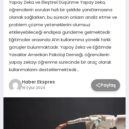
Yapay Zeka ve Eleştirel Düşünme Yapay zeka,
öğrencilerin soruları hızlı bir şekilde yanıtlamasına
TEKNOLOJİ
olanak sağlarken, bu sürecin onların analiz etme ve
problem çözme yeteneklerini olumsuz
etkileyebileceği endişesi gündeme gelmektedir.
SAĞLIK
Eğitimciler arasında AI’ın kullanımına yönelik farklı
görüşler bulunmaktadır. Yapay Zeka ve Eğitimde
MAGAZİN
Yasaklar Amerikan Psikoloji Derneği, öğrencilerin
yapay zekayı öğrenme sürecinde bir araç olarak
EĞİTİM
kullanmalarını desteklemektedir…
Haber Ekspres
Paylaş
19 Eylül 2024