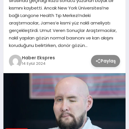
sırasında geçirdiği kaza sonucu yüzünün büyük bir
kısmını kaybetti. Ancak New York Üniversitesi’ne
bağlı Langone Health Tıp Merkezi’ndeki
TEKNOLOJİ
araştırmacılar, James’e kısmi yüz nakli ameliyatı
gerçekleştirdi. Umut Veren Sonuçlar Araştırmacılar,
SAĞLIK
nakil yapılan gözün normal basıncını ve kan akışını
koruduğunu belirtirken, donör gözün…
MAGAZİN
Haber Ekspres
Paylaş
14 Eylül 2024
EĞİTİM