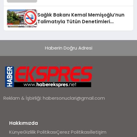
Sağlık Bakanı Kemal Memişoğlu’nun
Talimatıyla Tütün Denetimleri
Artırılıyor
Haberin Doğru Adresi
Reklam & İşbirliği:
habersonuclari@gmail.com
Hakkımızda
Künye
Gizlilik Politikası
Çerez Politikası
İletişim