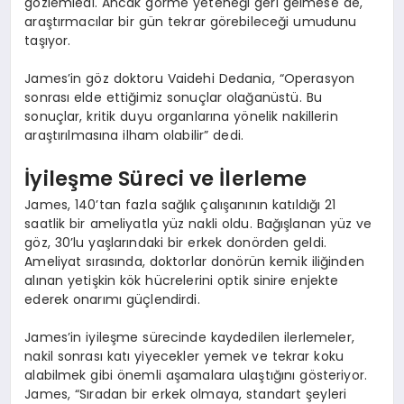
gözlemledi. Ancak görme yeteneği geri gelmese de,
araştırmacılar bir gün tekrar görebileceği umudunu
taşıyor.
James’in göz doktoru Vaidehi Dedania, “Operasyon
sonrası elde ettiğimiz sonuçlar olağanüstü. Bu
sonuçlar, kritik duyu organlarına yönelik nakillerin
araştırılmasına ilham olabilir” dedi.
İyileşme Süreci ve İlerleme
James, 140’tan fazla sağlık çalışanının katıldığı 21
saatlik bir ameliyatla yüz nakli oldu. Bağışlanan yüz ve
göz, 30’lu yaşlarındaki bir erkek donörden geldi.
Ameliyat sırasında, doktorlar donörün kemik iliğinden
alınan yetişkin kök hücrelerini optik sinire enjekte
ederek onarımı güçlendirdi.
James’in iyileşme sürecinde kaydedilen ilerlemeler,
nakil sonrası katı yiyecekler yemek ve tekrar koku
alabilmek gibi önemli aşamalara ulaştığını gösteriyor.
James, “Sıradan bir erkek olmaya, standart şeyleri