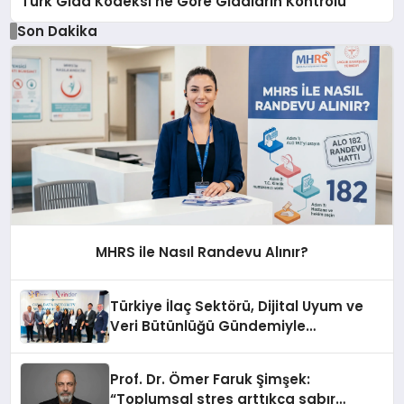
Türk Gıda Kodeksi’ne Göre Gıdaların Kontrolü
Son Dakika
MHRS ile Nasıl Randevu Alınır?
Türkiye İlaç Sektörü, Dijital Uyum ve
Veri Bütünlüğü Gündemiyle
İstanbul’da Buluştu
Prof. Dr. Ömer Faruk Şimşek:
“Toplumsal stres arttıkça sabır