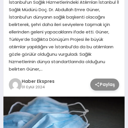
İstanbul’un Sağlık Hizmetlerindeki Atılımları İstanbul İl
Sağlık Müdürü Doç. Dr. Abdullah Emre Güner,
TEKNOLOJİ
İstanbul’un dünyanın sağlık başkenti olacağını
belirterek, şehri daha ileri seviyelere taşımak için
ellerinden geleni yapacaklarını ifade etti. Güner,
SAĞLIK
Türkiye’de Sağlıkta Dönüşüm Projesi ile büyük
atılımlar yapıldığını ve İstanbul’da da bu atılımların
MAGAZİN
gözle görülür olduğunu vurguladı. Sağlık
hizmetlerinin dünya standartlarında olduğunu
EĞİTİM
belirten Güner,…
Haber Ekspres
Paylaş
01 Eylül 2024