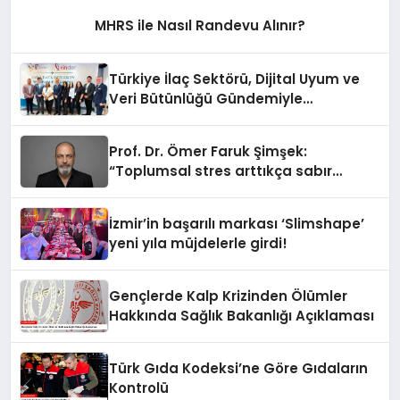
MHRS ile Nasıl Randevu Alınır?
Türkiye İlaç Sektörü, Dijital Uyum ve
Veri Bütünlüğü Gündemiyle
İstanbul’da Buluştu
Prof. Dr. Ömer Faruk Şimşek:
“Toplumsal stres arttıkça sabır
eşiğimiz düşüyor”
İzmir’in başarılı markası ‘Slimshape’
yeni yıla müjdelerle girdi!
Gençlerde Kalp Krizinden Ölümler
Hakkında Sağlık Bakanlığı Açıklaması
Türk Gıda Kodeksi’ne Göre Gıdaların
Kontrolü