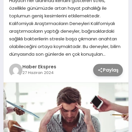
Hayatın her alanında kendini gösteren stres,
özellikle günümüzde artan hayat pahalılığı ile
toplumun geniş kesimlerini etkilemektedir.
TEKNOLOJİ
Kaliforniyalı Araştırmacıların Deneyleri Kaliforniyalı
araştırmacıların yaptığı deneyler, bağırsaklardaki
SAĞLIK
sağlıklı bakterilerin stresle başa çıkmanın anahtarı
olabileceğini ortaya koymaktadır. Bu deneyler, bilim
MAGAZİN
dünyasında son günlerde en çok konuşulan…
Haber Ekspres
EĞİTİM
Paylaş
27 Haziran 2024