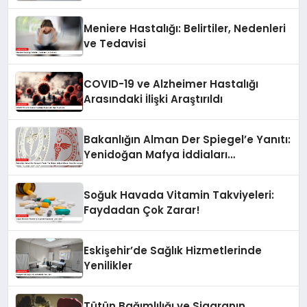
Kurulması Talimatı Gönderdi
Meniere Hastalığı: Belirtiler, Nedenleri
ve Tedavisi
COVID-19 ve Alzheimer Hastalığı
Arasındaki İlişki Araştırıldı
Bakanlığın Alman Der Spiegel’e Yanıtı:
Yenidoğan Mafya İddiaları
Dezenformasyon
Soğuk Havada Vitamin Takviyeleri:
Faydadan Çok Zarar!
Eskişehir’de Sağlık Hizmetlerinde
Yenilikler
Tütün Bağımlılığı ve Sigaranın