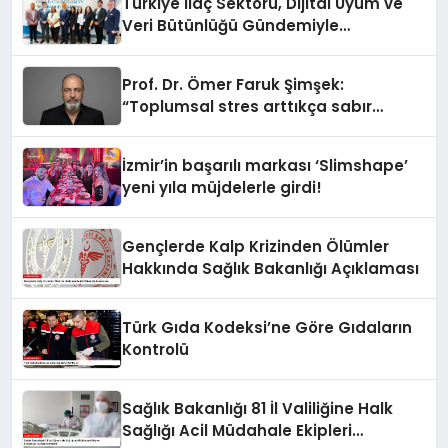
Türkiye İlaç Sektörü, Dijital Uyum ve
Veri Bütünlüğü Gündemiyle
İstanbul’da Buluştu
Prof. Dr. Ömer Faruk Şimşek:
“Toplumsal stres arttıkça sabır
eşiğimiz düşüyor”
İzmir’in başarılı markası ‘Slimshape’
yeni yıla müjdelerle girdi!
Gençlerde Kalp Krizinden Ölümler
Hakkında Sağlık Bakanlığı Açıklaması
Türk Gıda Kodeksi’ne Göre Gıdaların
Kontrolü
Sağlık Bakanlığı 81 İl Valiliğine Halk
Sağlığı Acil Müdahale Ekipleri