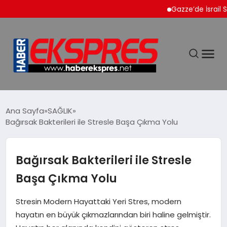
Gazze’de İsrail Saldırı
DÜNYA
Ana Sayfa
SAĞLIK
Bağırsak Bakterileri ile Stresle Başa Çıkma Yolu
EKONOMİ
Bağırsak Bakterileri ile Stresle
SİYASET
Başa Çıkma Yolu
SPOR
Stresin Modern Hayattaki Yeri Stres, modern
hayatın en büyük çıkmazlarından biri haline gelmiştir.
YAŞAM