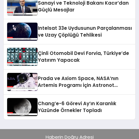
Sanayi ve Teknoloji Bakanı Kacır’dan
Güçlü Mesajlar
Intelsat 33e Uydusunun Parçalanması
ve Uzay Çöplüğü Tehlikesi
Çinli Otomobil Devi Forvia, Türkiye’de
Yatırım Yapacak
Prada ve Axiom Space, NASA’nın
Artemis Programı İçin Astronot
Kıyafetleri Tasarlıyor
Chang’e-6 Görevi Ay’ın Karanlık
Yüzünde Örnekler Topladı
Haberin Doğru Adresi