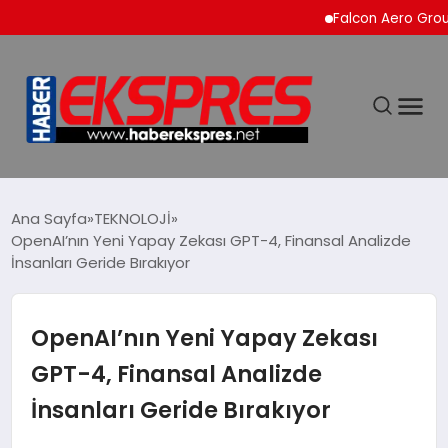
Falcon Aero Group, Kür
DÜNYA
Ana Sayfa
TEKNOLOJİ
OpenAI’nın Yeni Yapay Zekası GPT-4, Finansal Analizde
İnsanları Geride Bırakıyor
EKONOMİ
SİYASET
OpenAI’nın Yeni Yapay Zekası
GPT-4, Finansal Analizde
SPOR
İnsanları Geride Bırakıyor
YAŞAM