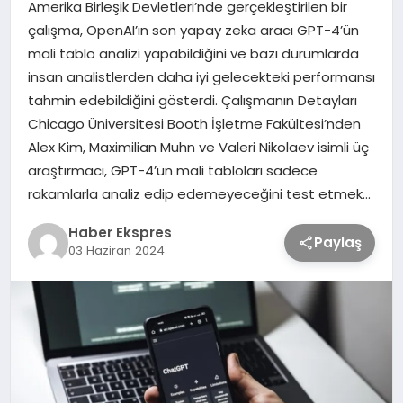
Amerika Birleşik Devletleri’nde gerçekleştirilen bir
çalışma, OpenAI’ın son yapay zeka aracı GPT-4’ün
TEKNOLOJİ
mali tablo analizi yapabildiğini ve bazı durumlarda
insan analistlerden daha iyi gelecekteki performansı
tahmin edebildiğini gösterdi. Çalışmanın Detayları
SAĞLIK
Chicago Üniversitesi Booth İşletme Fakültesi’nden
Alex Kim, Maximilian Muhn ve Valeri Nikolaev isimli üç
MAGAZİN
araştırmacı, GPT-4’ün mali tabloları sadece
rakamlarla analiz edip edemeyeceğini test etmek…
EĞİTİM
Haber Ekspres
Paylaş
03 Haziran 2024