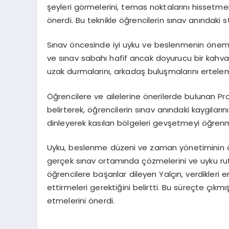
şeyleri görmelerini, temas noktalarını hissetmele
önerdi. Bu teknikle öğrencilerin sınav anındaki str
Sınav öncesinde iyi uyku ve beslenmenin önemin
ve sınav sabahı hafif ancak doyurucu bir kahv
uzak durmalarını, arkadaş buluşmalarını erteleme
Öğrencilere ve ailelerine önerilerde bulunan Pro
belirterek, öğrencilerin sınav anındaki kaygıların
dinleyerek kasılan bölgeleri gevşetmeyi öğrenm
Uyku, beslenme düzeni ve zaman yönetiminin ö
gerçek sınav ortamında çözmelerini ve uyku rut
öğrencilere başarılar dileyen Yalçın, verdikleri e
ettirmeleri gerektiğini belirtti. Bu süreçte çık
etmelerini önerdi.