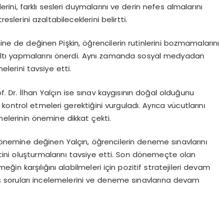
rini, farklı sesleri duymalarını ve derin nefes almalarını
eslerini azaltabileceklerini belirtti.
e de değinen Pişkin, öğrencilerin rutinlerini bozmamalarını
altı yapmalarını önerdi. Aynı zamanda sosyal medyadan
lerini tavsiye etti.
f. Dr. İlhan Yalçın ise sınav kaygısının doğal olduğunu
ı kontrol etmeleri gerektiğini vurguladı. Ayrıca vücutlarını
elerinin önemine dikkat çekti.
nemine değinen Yalçın, öğrencilerin deneme sınavlarını
ini oluşturmalarını tavsiye etti. Son dönemeçte olan
meğin karşılığını alabilmeleri için pozitif stratejileri devam
mış soruları incelemelerini ve deneme sınavlarına devam