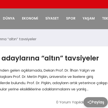
DÜNYA
EKONOMİ
SİYASET
SPOR
YAŞAM
TE
na “altın” tavsiyeler
daylarına “altın” tavsiyeler
i’nden gelen açıklamada, Dekan Prof. Dr. İlhan Yalçın ve
şkanı Prof. Dr. Metin Pişkin, üniversite ve liselere giriş
ilerde bulundu. Prof. Dr. Pişkin, adayların artık yeterince çalışıp
onular yerine eksikliklerine odaklanmalarını ve yanlış…
0 Yorum Yapıldı
Paylaş