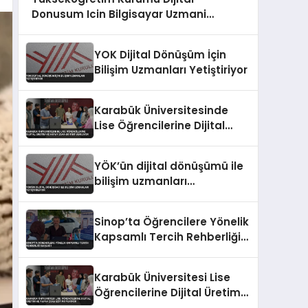
Donusum Icin Bilgisayar Uzmani
Yetistiriyor
YOK Dijital Dönüşüm İçin
Bilişim Uzmanları Yetiştiriyor
Karabük Üniversitesinde
Lise Öğrencilerine Dijital
Üretim ve Yapay Zeka
Eğitimi Veriliyor
YÖK’ün dijital dönüşümü ile
bilişim uzmanları
yetiştiriliyor
Sinop’ta Öğrencilere Yönelik
Kapsamlı Tercih Rehberliği
Başladı
Karabük Üniversitesi Lise
Öğrencilerine Dijital Üretim
ve Yapay Zeka Eğitimi