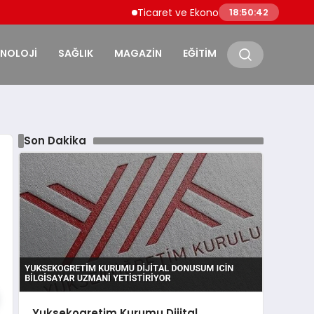
Ticaret ve Ekonomik Kulübü Genel Başkanı
18:50:43
KNOLOJİ
SAĞLIK
MAGAZİN
EĞİTİM
Son Dakika
Yuksekogretim Kurumu Dijital