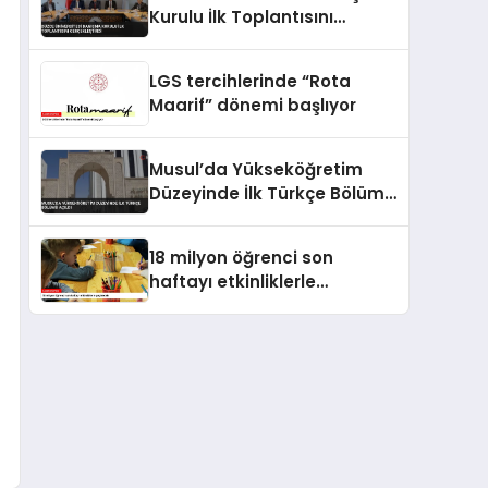
Kurulu İlk Toplantısını
Gerçekleştirdi
LGS tercihlerinde “Rota
Maarif” dönemi başlıyor
Musul’da Yükseköğretim
Düzeyinde İlk Türkçe Bölümü
Açıldı
18 milyon öğrenci son
haftayı etkinliklerle
geçirecek