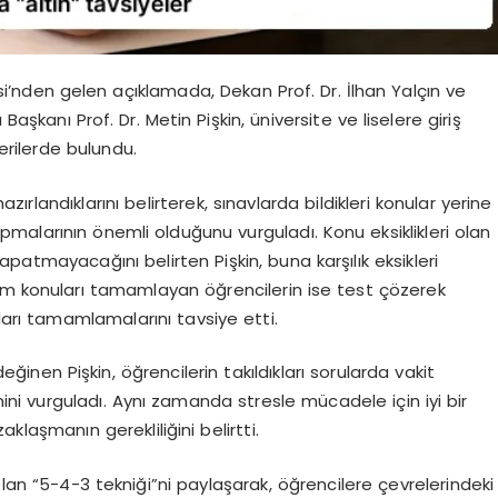
esi’nden gelen açıklamada, Dekan Prof. Dr. İlhan Yalçın ve
Başkanı Prof. Dr. Metin Pişkin, üniversite ve liselere giriş
nerilerde bulundu.
hazırlandıklarını belirterek, sınavlarda bildikleri konular yerine
apmalarının önemli olduğunu vurguladı. Konu eksiklikleri olan
kapatmayacağını belirten Pişkin, buna karşılık eksikleri
üm konuları tamamlayan öğrencilerin ise test çözerek
uları tamamlamalarını tavsiye etti.
en Pişkin, öğrencilerin takıldıkları sorularda vakit
i vurguladı. Aynı zamanda stresle mücadele için iyi bir
laşmanın gerekliliğini belirtti.
olan “5-4-3 tekniği”ni paylaşarak, öğrencilere çevrelerindeki