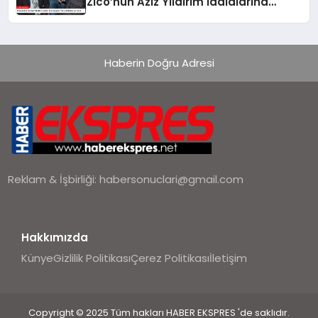
Zico’nun Aziz Yıldırım İddialarına
Yanıtı
Haberin Doğru Adresi
Reklam & İşbirliği:
habersonuclari@gmail.com
Hakkımızda
Künye
Gizlilik Politikası
Çerez Politikası
İletişim
Copyright © 2025 Tüm hakları HABER EKSPRES 'de saklıdır.