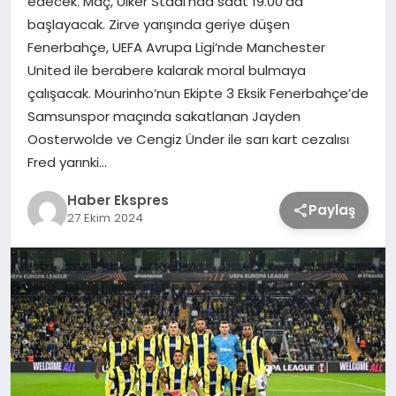
edecek. Maç, Ülker Stadı’nda saat 19.00’da
başlayacak. Zirve yarışında geriye düşen
Fenerbahçe, UEFA Avrupa Ligi’nde Manchester
TEKNOLOJİ
United ile berabere kalarak moral bulmaya
çalışacak. Mourinho’nun Ekipte 3 Eksik Fenerbahçe’de
SAĞLIK
Samsunspor maçında sakatlanan Jayden
Oosterwolde ve Cengiz Ünder ile sarı kart cezalısı
MAGAZİN
Fred yarınki…
Haber Ekspres
EĞİTİM
Paylaş
27 Ekim 2024