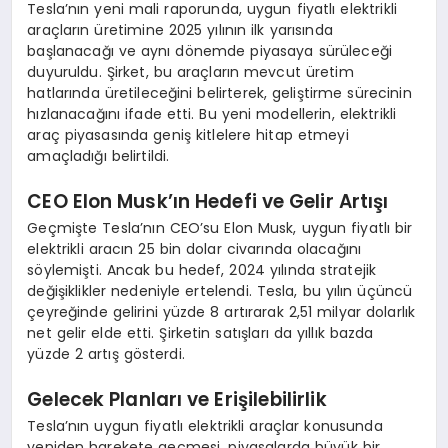
Tesla’nın yeni mali raporunda, uygun fiyatlı elektrikli
araçların üretimine 2025 yılının ilk yarısında
başlanacağı ve aynı dönemde piyasaya sürüleceği
duyuruldu. Şirket, bu araçların mevcut üretim
hatlarında üretileceğini belirterek, geliştirme sürecinin
hızlanacağını ifade etti. Bu yeni modellerin, elektrikli
araç piyasasında geniş kitlelere hitap etmeyi
amaçladığı belirtildi.
CEO Elon Musk’ın Hedefi ve Gelir Artışı
Geçmişte Tesla’nın CEO’su Elon Musk, uygun fiyatlı bir
elektrikli aracın 25 bin dolar civarında olacağını
söylemişti. Ancak bu hedef, 2024 yılında stratejik
değişiklikler nedeniyle ertelendi. Tesla, bu yılın üçüncü
çeyreğinde gelirini yüzde 8 artırarak 2,51 milyar dolarlık
net gelir elde etti. Şirketin satışları da yıllık bazda
yüzde 2 artış gösterdi.
Gelecek Planları ve Erişilebilirlik
Tesla’nın uygun fiyatlı elektrikli araçlar konusunda
yeniden harekete geçmesi, piyasalarda büyük bir