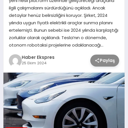
yeni nesil platform üzerinde geliştireceği araçlarla
ilgili çalışmalarını sürdürdüğünü açıkladı. Ancak
detaylar henüz belirsizliğini koruyor. Şirket, 2024
TEKNOLOJİ
yılında uygun fiyatlı elektrikli araçlar sunma planını
ertelemişti. Bunun sebebi ise 2024 yılında karşılaştığı
SAĞLIK
zorluklar olarak açıklandı. Tesla’nın o dönemde,
otonom robotaksi projelerine odaklanacağı…
MAGAZİN
Haber Ekspres
Paylaş
25 Ekim 2024
EĞİTİM