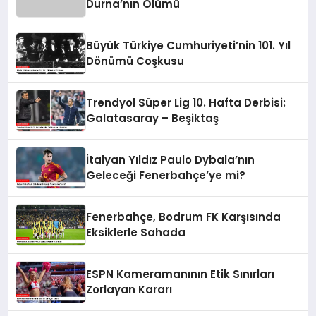
Durna’nın Ölümü
Büyük Türkiye Cumhuriyeti’nin 101. Yıl
Dönümü Coşkusu
Trendyol Süper Lig 10. Hafta Derbisi:
Galatasaray – Beşiktaş
İtalyan Yıldız Paulo Dybala’nın
Geleceği Fenerbahçe’ye mi?
Fenerbahçe, Bodrum FK Karşısında
Eksiklerle Sahada
ESPN Kameramanının Etik Sınırları
Zorlayan Kararı