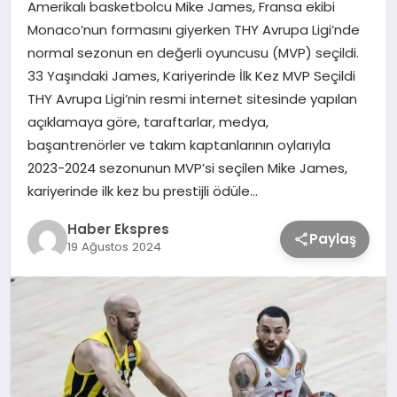
Amerikalı basketbolcu Mike James, Fransa ekibi
Monaco’nun formasını giyerken THY Avrupa Ligi’nde
TEKNOLOJİ
normal sezonun en değerli oyuncusu (MVP) seçildi.
33 Yaşındaki James, Kariyerinde İlk Kez MVP Seçildi
THY Avrupa Ligi’nin resmi internet sitesinde yapılan
SAĞLIK
açıklamaya göre, taraftarlar, medya,
başantrenörler ve takım kaptanlarının oylarıyla
MAGAZİN
2023-2024 sezonunun MVP’si seçilen Mike James,
kariyerinde ilk kez bu prestijli ödüle…
EĞİTİM
Haber Ekspres
Paylaş
19 Ağustos 2024