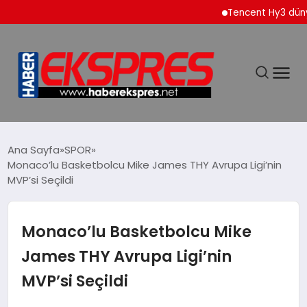
Tencent Hy3 dünya ge
DÜNYA
Ana Sayfa
SPOR
Monaco’lu Basketbolcu Mike James THY Avrupa Ligi’nin
MVP’si Seçildi
EKONOMİ
SİYASET
Monaco’lu Basketbolcu Mike
James THY Avrupa Ligi’nin
SPOR
MVP’si Seçildi
YAŞAM