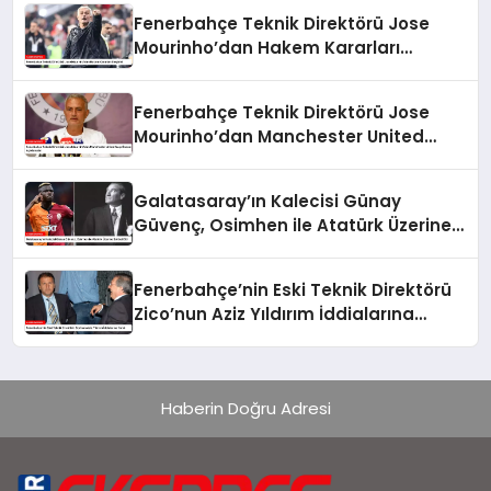
Fenerbahçe Teknik Direktörü Jose
Mourinho’dan Hakem Kararları
Eleştirisi
Fenerbahçe Teknik Direktörü Jose
Mourinho’dan Manchester United
Maçı Öncesi Açıklamalar
Galatasaray’ın Kalecisi Günay
Güvenç, Osimhen ile Atatürk Üzerine
Sohbet Etti
Fenerbahçe’nin Eski Teknik Direktörü
Zico’nun Aziz Yıldırım İddialarına
Yanıtı
Haberin Doğru Adresi