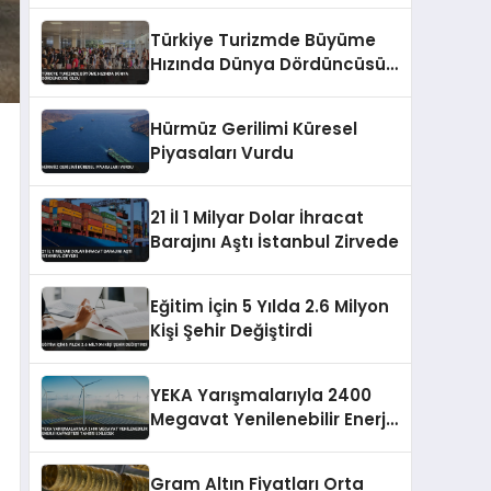
Türkiye Turizmde Büyüme
Hızında Dünya Dördüncüsü
Oldu
Hürmüz Gerilimi Küresel
Piyasaları Vurdu
21 İl 1 Milyar Dolar İhracat
Barajını Aştı İstanbul Zirvede
Eğitim İçin 5 Yılda 2.6 Milyon
Kişi Şehir Değiştirdi
YEKA Yarışmalarıyla 2400
Megavat Yenilenebilir Enerji
Kapasitesi Tahsis Edilecek
Gram Altın Fiyatları Orta