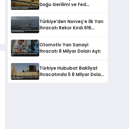
Doğu Gerilimi ve Fed
Beklentileriyle Dalgalanıyor
Türkiye’den Norveç’e İlk Yarı
İhracatı Rekor Kırdı 616
Milyon Doları Aştı
Otomotiv Yan Sanayi
İhracatı 8 Milyar Doları Aştı
Türkiye Hububat Bakliyat
İhracatında 5 8 Milyar Dolar
Gelir Elde Etti