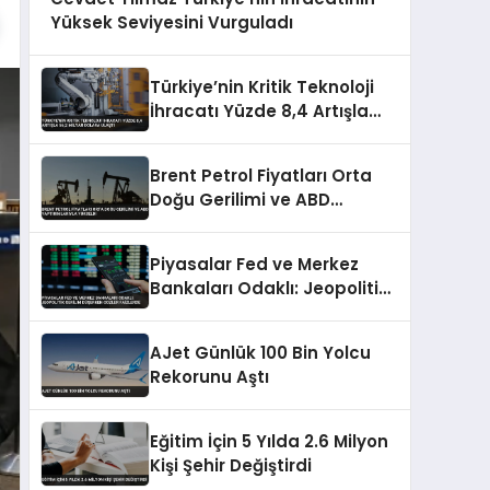
Yüksek Seviyesini Vurguladı
Türkiye’nin Kritik Teknoloji
İhracatı Yüzde 8,4 Artışla
56,2 Milyar Dolara Ulaştı
Brent Petrol Fiyatları Orta
Doğu Gerilimi ve ABD
Yaptırımlarıyla Yükseldi
Piyasalar Fed ve Merkez
Bankaları Odaklı: Jeopolitik
Gerilim Düşerken Gözler
Faizlerde
AJet Günlük 100 Bin Yolcu
Rekorunu Aştı
Eğitim İçin 5 Yılda 2.6 Milyon
Kişi Şehir Değiştirdi