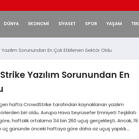
DÜNYA
EKONOMİ
SİYASET
SPOR
YAŞAM
TE
e Yazılım Sorunundan En Çok Etkilenen Sektör Oldu
dStrike Yazılım Sorunundan En
u
çen hafta CrowdStrike tarafından kaynaklanan yazılım
örlerden biri oldu. Avrupa Hava Seyrüsefer Emniyeti Teşkilatı
e, haftalık ortalama 34 bin 260 uçuş gerçekleşti. Ancak, 19
on üç gününde önceki haftaya göre daha az uçuş yapıldı….