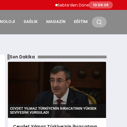
Sebte’den Dönen Faslı Göçmenlere Sınırd
10:06:29
KNOLOJİ
SAĞLIK
MAGAZİN
EĞİTİM
Son Dakika
Cevdet Yılmaz Türkiye’nin İhracatının