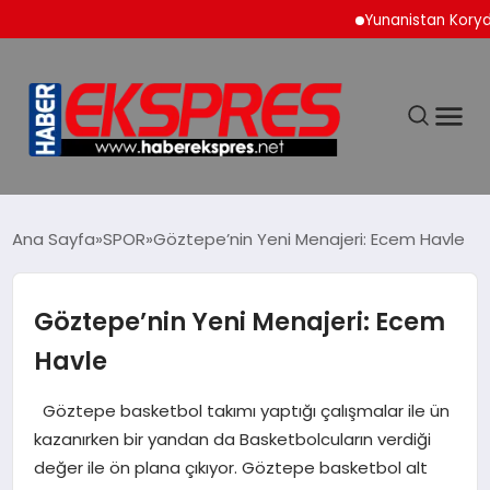
Yunanistan Korydallos 
DÜNYA
Ana Sayfa
SPOR
Göztepe’nin Yeni Menajeri: Ecem Havle
EKONOMİ
Göztepe’nin Yeni Menajeri: Ecem
Havle
SİYASET
Göztepe basketbol takımı yaptığı çalışmalar ile ün
SPOR
kazanırken bir yandan da Basketbolcuların verdiği
değer ile ön plana çıkıyor. Göztepe basketbol alt
YAŞAM