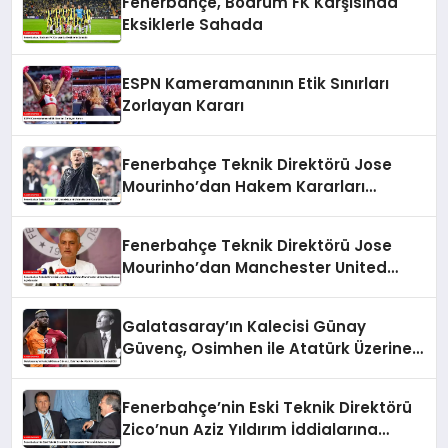
Fenerbahçe, Bodrum FK Karşısında
Eksiklerle Sahada
ESPN Kameramanının Etik Sınırları
Zorlayan Kararı
Fenerbahçe Teknik Direktörü Jose
Mourinho’dan Hakem Kararları
Eleştirisi
Fenerbahçe Teknik Direktörü Jose
Mourinho’dan Manchester United
Maçı Öncesi Açıklamalar
Galatasaray’ın Kalecisi Günay
Güvenç, Osimhen ile Atatürk Üzerine
Sohbet Etti
Fenerbahçe’nin Eski Teknik Direktörü
Zico’nun Aziz Yıldırım İddialarına