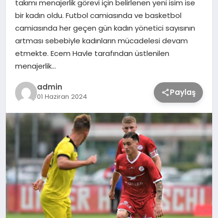
takımı menajerlik görevi için belirlenen yeni isim ise
bir kadın oldu. Futbol camiasında ve basketbol
TEKNOLOJİ
camiasında her geçen gün kadın yönetici sayısının
artması sebebiyle kadınların mücadelesi devam
etmekte. Ecem Havle tarafından üstlenilen
SAĞLIK
menajerlik…
MAGAZİN
admin
Paylaş
01 Haziran 2024
EĞİTİM