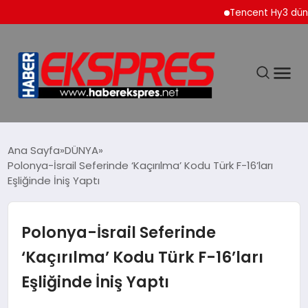
Tencent Hy3 dünya ge
DÜNYA
Ana Sayfa
DÜNYA
Polonya-İsrail Seferinde ‘Kaçırılma’ Kodu Türk F-16’ları
Eşliğinde İniş Yaptı
EKONOMİ
SİYASET
Polonya-İsrail Seferinde
‘Kaçırılma’ Kodu Türk F-16’ları
SPOR
Eşliğinde İniş Yaptı
YAŞAM