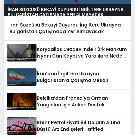
İran Sözcüsü Bekayi Duyurdu İngiltere Ukrayna
Bulgaristan Çatışmada Yer Almayacak
Korydallos Cezaevi’nde Türk Mahkum
İsyanı Can Kaybı ve Yaralılara Neden
Oldu
İran’dan İngiltere Ukrayna
Bulgaristan’a Çatışma Mesajı
Belçika’dan Fransa’ya Orman
Yangınları İçin Askeri Destek
Brent Petrol Fiyatı 84 Doların Altına
Düştü Arz Endişeleri Hafifledi