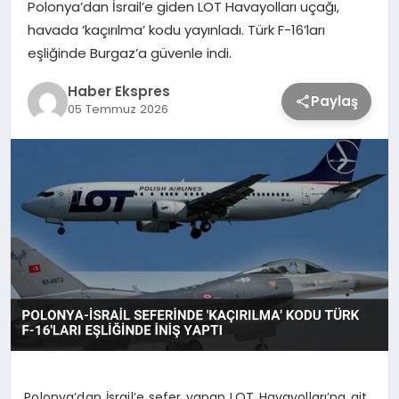
Polonya’dan İsrail’e giden LOT Havayolları uçağı,
havada ‘kaçırılma’ kodu yayınladı. Türk F-16’ları
TEKNOLOJİ
eşliğinde Burgaz’a güvenle indi.
Haber Ekspres
Paylaş
SAĞLIK
05 Temmuz 2026
MAGAZİN
EĞİTİM
Polonya’dan İsrail’e sefer yapan LOT Havayolları’na ait