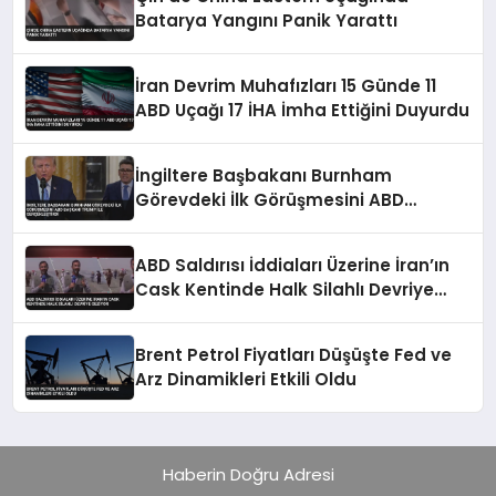
Batarya Yangını Panik Yarattı
İran Devrim Muhafızları 15 Günde 11
ABD Uçağı 17 İHA İmha Ettiğini Duyurdu
İngiltere Başbakanı Burnham
Görevdeki İlk Görüşmesini ABD
Başkanı Trump ile Gerçekleştirdi
ABD Saldırısı İddiaları Üzerine İran’ın
Cask Kentinde Halk Silahlı Devriye
Geziyor
Brent Petrol Fiyatları Düşüşte Fed ve
Arz Dinamikleri Etkili Oldu
Haberin Doğru Adresi