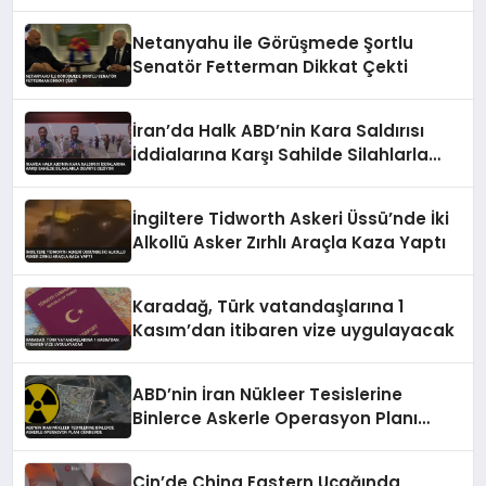
Netanyahu ile Görüşmede Şortlu
Senatör Fetterman Dikkat Çekti
İran’da Halk ABD’nin Kara Saldırısı
İddialarına Karşı Sahilde Silahlarla
Devriye Geziyor
İngiltere Tidworth Askeri Üssü’nde İki
Alkollü Asker Zırhlı Araçla Kaza Yaptı
Karadağ, Türk vatandaşlarına 1
Kasım’dan itibaren vize uygulayacak
ABD’nin İran Nükleer Tesislerine
Binlerce Askerle Operasyon Planı
Gündemde
Çin’de China Eastern Uçağında