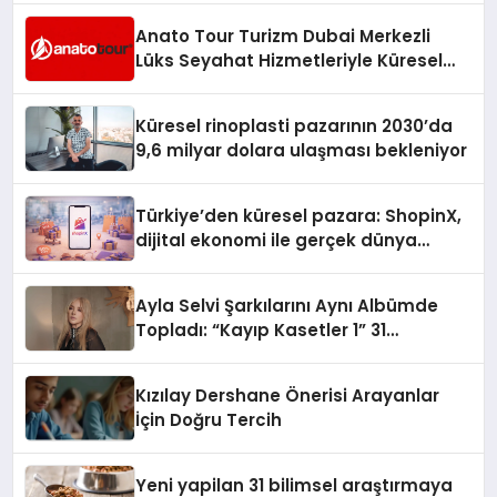
Anato Tour Turizm Dubai Merkezli
Lüks Seyahat Hizmetleriyle Küresel
Turizmde Öne Çıkıyor
Küresel rinoplasti pazarının 2030’da
9,6 milyar dolara ulaşması bekleniyor
Türkiye’den küresel pazara: ShopinX,
dijital ekonomi ile gerçek dünya
alışverişini bir araya getirmeyi
hedefliyor
Ayla Selvi Şarkılarını Aynı Albümde
Topladı: “Kayıp Kasetler 1” 31
Temmuz’da Yayında
Kızılay Dershane Önerisi Arayanlar
İçin Doğru Tercih
Yeni yapilan 31 bilimsel araştırmaya