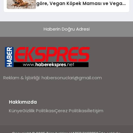
göre, Vegan Köpek Maması ve Vegan
Kedi Mamasının İyi Sindirildiğini
Ortaya Koydu
Haberin Doğru Adresi
Reklam & İşbirliği:
habersonuclari@gmail.com
Hakkımızda
Künye
Gizlilik Politikası
Çerez Politikası
İletişim