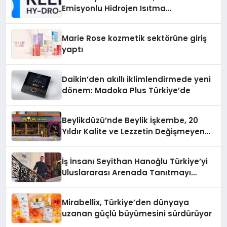
Emisyonlu Hidrojen Isıtma
Teknolojisinde ISO ve TSSA
Düzenleyici Onaylarını Aldı
Marie Rose kozmetik sektörüne giriş
yaptı
Daikin’den akıllı iklimlendirmede yeni
dönem: Madoka Plus Türkiye’de
Beylikdüzü’nde Beylik İşkembe, 20
Yıldır Kalite ve Lezzetin Değişmeyen
Adresi
İş İnsanı Seyithan Hanoğlu Türkiye’yi
Uluslararası Arenada Tanıtmayı
Hedefliyor
Mirabellix, Türkiye’den dünyaya
uzanan güçlü büyümesini sürdürüyor