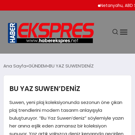
Netanyahu, ABD Savunma
DÜNYA
Ana Sayfa
GÜNDEM
BU YAZ SUWEN’DENİZ
EKONOMİ
BU YAZ SUWEN’DENİZ
SİYASET
Suwen, yeni plaj koleksiyonunda sezonun öne çıkan
plaj trendlerini modern tasarım anlayışıyla
SPOR
buluşturuyor. “Bu Yaz Suwen’deniz” söylemiyle yazın
her anına eşlik eden zamansız bir koleksiyon
sunuyor. Yaz artık yalnızca deniz kenarında geçirilen
YAŞAM