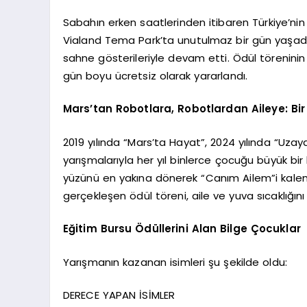
Sabahın erken saatlerinden itibaren Türkiye’nin
Vialand Tema Park’ta unutulmaz bir gün yaşadı. 
sahne gösterileriyle devam etti. Ödül törenini
gün boyu ücretsiz olarak yararlandı.
Mars’tan Robotlara, Robotlardan Aileye: Bi
2019 yılında “Mars’ta Hayat”, 2024 yılında “Uz
yarışmalarıyla her yıl binlerce çocuğu büyük bi
yüzünü en yakına dönerek “Canım Ailem”i kaleme
gerçekleşen ödül töreni, aile ve yuva sıcaklığın
Eğitim Bursu Ödüllerini Alan Bilge Çocuklar
Yarışmanın kazanan isimleri şu şekilde oldu:
DERECE YAPAN İSİMLER