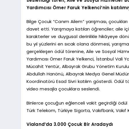
seslendiği tören; Aile ve Sosyal Hizmetler 
Yardımcısı Ömer Faruk Yelkenci’nin katılımıy
Bilge Çocuk “Canım Ailem” yarışması, çocukları
davet etti. Yarışmaya katılan öğrenciler; aile i
karakterler ve duygusal derinlikle hikâyeye dön
bu yıl yüzlerini en sıcak olana dönmesi, yarışma
gerçekleşen ödül törenine, Aile ve Sosyal Hizm
Yardımcısı Ömer Faruk Yelkenci, İstanbul Vali Ya
Mücahit Yentür, Albayrak Grubu Yönetim Kurul
Abdullah Hanönü, Albayrak Medya Genel Müdür 
Koordinatörü Esad Sivri katılım gösterdi. Ödül t
video mesajla çocuklara seslendi.
Binlerce çocuğun eğlenceli vakit geçirdiği ödül t
Türk Telekom, Türkiye Sigorta, Vakıfbank, Vakıf 
Vialand’da 3.000 Çocuk Bir Aradaydı