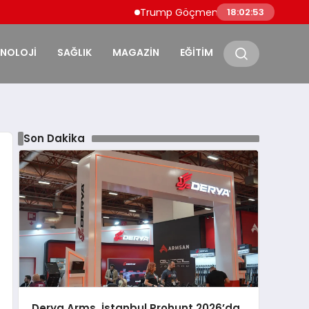
Trump Göçmen Kamyon Şoförleri Yerine Ga
18:02:54
KNOLOJİ
SAĞLIK
MAGAZİN
EĞİTİM
Son Dakika
Derya Arms, İstanbul Prohunt 2026’da