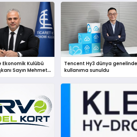
e Ekonomik Kulübü
Tencent Hy3 dünya genelind
şkanı Sayın Mehmet
kullanıma sunuldu
konomiye dair yaptığı
a şunları kaydetti: