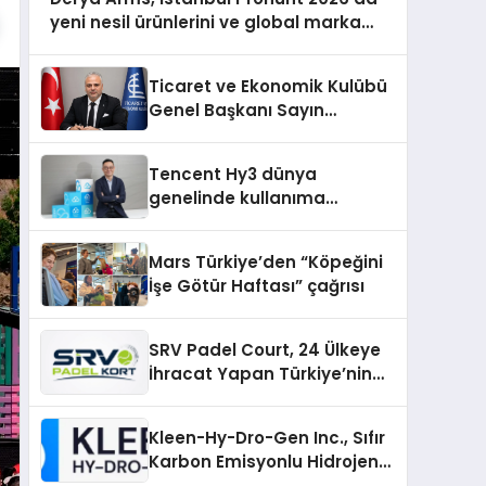
yeni nesil ürünlerini ve global marka
vizyonunu sergiledi
Ticaret ve Ekonomik Kulübü
Genel Başkanı Sayın
Mehmet Ulutaş, ekonomiye
dair yaptığı açıklamada
Tencent Hy3 dünya
şunları kaydetti:
genelinde kullanıma
sunuldu
Mars Türkiye’den “Köpeğini
İşe Götür Haftası” çağrısı
SRV Padel Court, 24 Ülkeye
İhracat Yapan Türkiye’nin
Padel Kortu Üretim Gücü
Kleen-Hy-Dro-Gen Inc., Sıfır
Karbon Emisyonlu Hidrojen
Isıtma Teknolojisinde ISO ve