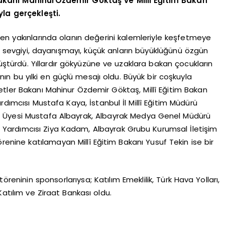
Bakanı MahinurÖzdemir Göktaş ve Millî Eğitim Bakan
la gerçekleşti.
 en yakınlarında olanın değerini kalemleriyle keşfetmeye
çi sevgiyi, dayanışmayı, küçük anların büyüklüğünü özgün
üştürdü. Yıllardır gökyüzüne ve uzaklara bakan çocukların
nın bu yılki en güçlü mesajı oldu. Büyük bir coşkuyla
etler Bakanı Mahinur Özdemir Göktaş, Millî Eğitim Bakan
rdımcısı Mustafa Kaya, İstanbul İl Millî Eğitim Müdürü
u Üyesi Mustafa Albayrak, Albayrak Medya Genel Müdürü
Yardımcısı Ziya Kadam, Albayrak Grubu Kurumsal İletişim
örenine katılamayan Millî Eğitim Bakanı Yusuf Tekin ise bir
öreninin sponsorlarıysa; Katılım Emeklilik, Türk Hava Yolları,
Katılım ve Ziraat Bankası oldu.