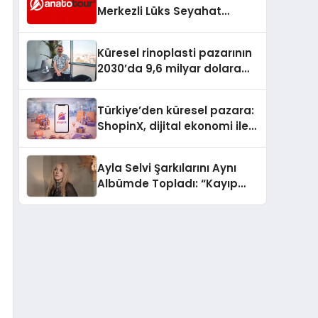
Merkezli Lüks Seyahat
Hizmetleriyle Küresel
Turizmde Öne Çıkıyor
Küresel rinoplasti pazarının
2030’da 9,6 milyar dolara
ulaşması bekleniyor
Türkiye’den küresel pazara:
ShopinX, dijital ekonomi ile
gerçek dünya alışverişini bir
araya getirmeyi hedefliyor
Ayla Selvi Şarkılarını Aynı
Albümde Topladı: “Kayıp
Kasetler 1” 31 Temmuz’da
Yayında