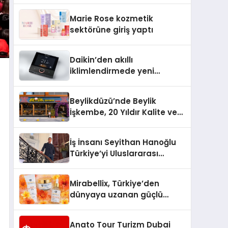
TSSA Düzenleyici Onaylarını
Marie Rose kozmetik
Aldı
sektörüne giriş yaptı
Daikin’den akıllı
iklimlendirmede yeni
dönem: Madoka Plus
Türkiye’de
Beylikdüzü’nde Beylik
İşkembe, 20 Yıldır Kalite ve
Lezzetin Değişmeyen Adresi
İş İnsanı Seyithan Hanoğlu
Türkiye’yi Uluslararası
Arenada Tanıtmayı
Hedefliyor
Mirabellix, Türkiye’den
dünyaya uzanan güçlü
büyümesini sürdürüyor
Anato Tour Turizm Dubai