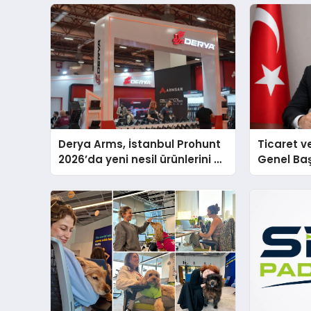
Derya Arms, İstanbul Prohunt
Ticaret v
2026’da yeni nesil ürünlerini ve
Genel Ba
global marka vizyonunu
Ulutaş, e
sergiledi
açıklamad