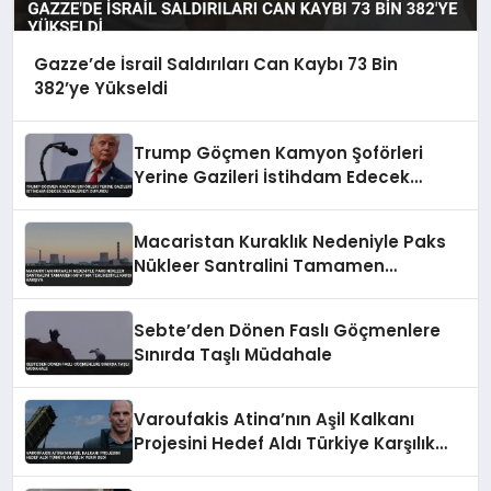
Gazze’de İsrail Saldırıları Can Kaybı 73 Bin
382’ye Yükseldi
Trump Göçmen Kamyon Şoförleri
Yerine Gazileri İstihdam Edecek
Düzenlemeyi Duyurdu
Macaristan Kuraklık Nedeniyle Paks
Nükleer Santralini Tamamen
Kapatma Tehlikesiyle Karşı Karşıya
Sebte’den Dönen Faslı Göçmenlere
Sınırda Taşlı Müdahale
Varoufakis Atina’nın Aşil Kalkanı
Projesini Hedef Aldı Türkiye Karşılık
Verir Dedi