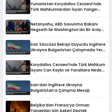
Yunanistan Korydallos Cezaevi’nde
Türk Mahkumlardan İsyan Yangın
Çıktı Ölü ve Yaralılar Var İddiası
Netanyahu, ABD Savunma Bakanı
Hegseth ile Washington’da Bir Araya
Geldi
İran Sözcüsü Bekayi Duyurdu İngiltere
Ukrayna Bulgaristan Çatışmada Yer
Almayacak
Korydallos Cezaevi’nde Türk Mahkum
İsyanı Can Kaybı ve Yaralılara Neden
Oldu
İran’dan İngiltere Ukrayna
Bulgaristan’a Çatışma Mesajı
Belçika’dan Fransa’ya Orman
Yangınları İçin Askeri Destek