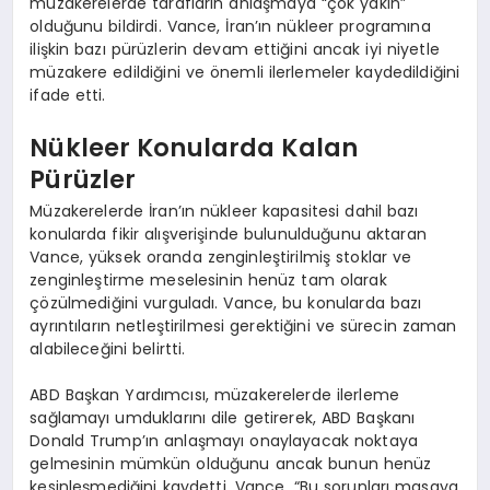
müzakerelerde tarafların anlaşmaya “çok yakın”
olduğunu bildirdi. Vance, İran’ın nükleer programına
ilişkin bazı pürüzlerin devam ettiğini ancak iyi niyetle
müzakere edildiğini ve önemli ilerlemeler kaydedildiğini
ifade etti.
Nükleer Konularda Kalan
Pürüzler
Müzakerelerde İran’ın nükleer kapasitesi dahil bazı
konularda fikir alışverişinde bulunulduğunu aktaran
Vance, yüksek oranda zenginleştirilmiş stoklar ve
zenginleştirme meselesinin henüz tam olarak
çözülmediğini vurguladı. Vance, bu konularda bazı
ayrıntıların netleştirilmesi gerektiğini ve sürecin zaman
alabileceğini belirtti.
ABD Başkan Yardımcısı, müzakerelerde ilerleme
sağlamayı umduklarını dile getirerek, ABD Başkanı
Donald Trump’ın anlaşmayı onaylayacak noktaya
gelmesinin mümkün olduğunu ancak bunun henüz
kesinleşmediğini kaydetti. Vance, “Bu sorunları masaya