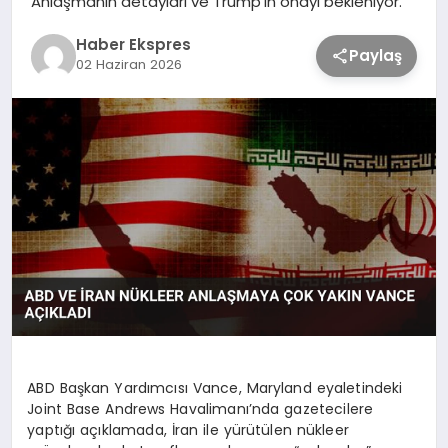
Anlaşmanın detayları ve Trump’ın onayı bekleniyor.
Haber Ekspres
Paylaş
TEKNOLOJİ
02 Haziran 2026
SAĞLIK
MAGAZİN
EĞİTİM
ABD Başkan Yardımcısı Vance, Maryland eyaletindeki
Joint Base Andrews Havalimanı’nda gazetecilere
yaptığı açıklamada, İran ile yürütülen nükleer