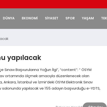
DÜNYA
EKONOMİ
SİYASET
SPOR
YAŞAM
TE
lacak
nu yapılacak
kçe Sınavı Başvurularına Yoğun İlgi”, “content”: “ ÖSYM
sınav ortamında ölçmek amacıyla düzenlenecek olan
na, Ankara, İstanbul ve İzmir’deki ÖSYM Elektronik Sınav
nav salonunda yapılacak ve 155 adayın başvurduğu e-YDTS,