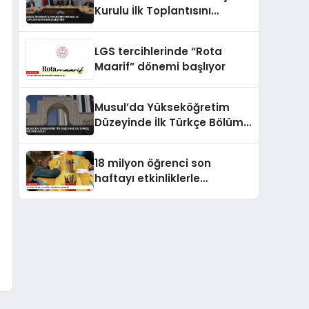
Kurulu İlk Toplantısını
Gerçekleştirdi
LGS tercihlerinde “Rota
Maarif” dönemi başlıyor
Musul’da Yükseköğretim
Düzeyinde İlk Türkçe Bölümü
Açıldı
18 milyon öğrenci son
haftayı etkinliklerle
geçirecek