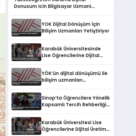
Donusum Icin Bilgisayar Uzmani
Yetistiriyor
YOK Dijital Dönüşüm İçin
Bilişim Uzmanları Yetiştiriyor
Karabük Üniversitesinde
Lise Öğrencilerine Dijital
Üretim ve Yapay Zeka
Eğitimi Veriliyor
YÖK’ün dijital dönüşümü ile
bilişim uzmanları
yetiştiriliyor
Sinop’ta Öğrencilere Yönelik
Kapsamlı Tercih Rehberliği
Başladı
Karabük Üniversitesi Lise
Öğrencilerine Dijital Üretim
ve Yapay Zeka Eğitimi