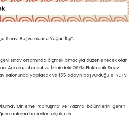
çe Sınavı Başvurularına Yoğun İlgi”,
kçeyi sınav ortamında ölçmek amacıyla düzenlenecek olan
ana, Ankara, İstanbul ve İzmir’deki ÖSYM Elektronik Sınav
sınav salonunda yapılacak ve 155 adayın başvurduğu e-YDTS,
Okuma’, ‘Dinleme’, ‘Konuşma’ ve ‘Yazma’ bölümlerini içeren
uduğunu anlama becerileri ölçülecek.