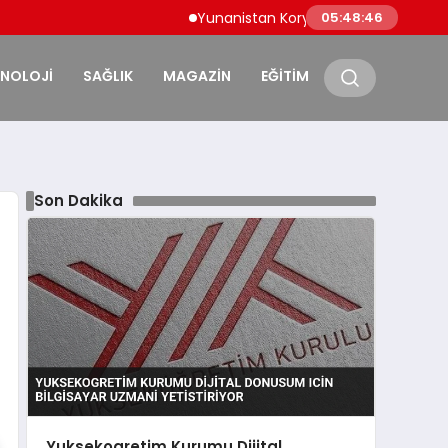
Yunanistan Korydallos Cezaevi’nde Türk Mah
05:48:47
KNOLOJİ
SAĞLIK
MAGAZİN
EĞİTİM
Son Dakika
Yuksekogretim Kurumu Dijital