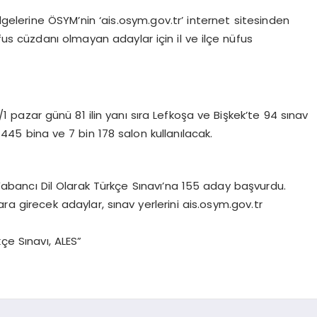
elgelerine ÖSYM’nin ‘ais.osym.gov.tr’ internet sitesinden
fus cüzdanı olmayan adaylar için il ve ilçe nüfus
1 pazar günü 81 ilin yanı sıra Lefkoşa ve Bişkek’te 94 sınav
5 bina ve 7 bin 178 salon kullanılacak.
Yabancı Dil Olarak Türkçe Sınavı’na 155 aday başvurdu.
ara girecek adaylar, sınav yerlerini ais.osym.gov.tr
çe Sınavı, ALES”