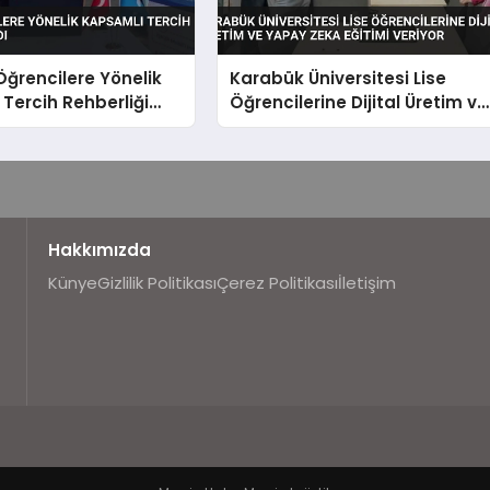
Öğrencilere Yönelik
Karabük Üniversitesi Lise
Tercih Rehberliği
Öğrencilerine Dijital Üretim ve
Yapay Zeka Eğitimi Veriyor
Hakkımızda
Künye
Gizlilik Politikası
Çerez Politikası
İletişim