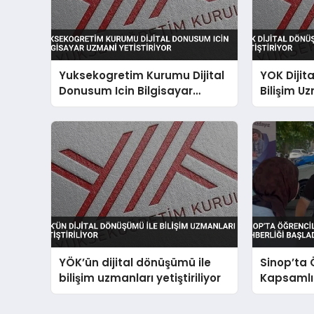
Yuksekogretim Kurumu Dijital
YOK Dijit
Donusum Icin Bilgisayar
Bilişim Uz
Uzmani Yetistiriyor
YÖK’ün dijital dönüşümü ile
Sinop’ta 
bilişim uzmanları yetiştiriliyor
Kapsamlı 
Başladı