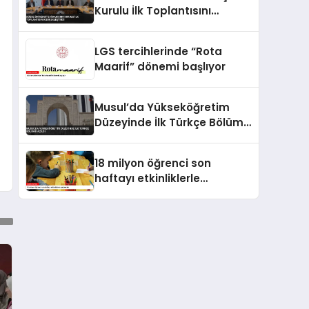
Kurulu İlk Toplantısını
Gerçekleştirdi
LGS tercihlerinde “Rota
Maarif” dönemi başlıyor
Musul’da Yükseköğretim
Düzeyinde İlk Türkçe Bölümü
Açıldı
18 milyon öğrenci son
haftayı etkinliklerle
geçirecek