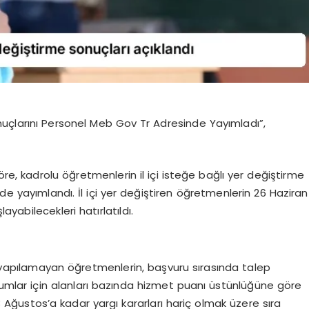
nuçlarını Personel Meb Gov Tr Adresinde Yayımladı”,
öre, kadrolu öğretmenlerin il içi isteğe bağlı yer değiştirme
e yayımlandı. İl içi yer değiştiren öğretmenlerin 26 Haziran
layabilecekleri hatırlatıldı.
yapılamayan öğretmenlerin, başvuru sırasında talep
kurumlar için alanları bazında hizmet puanı üstünlüğüne göre
 13 Ağustos’a kadar yargı kararları hariç olmak üzere sıra