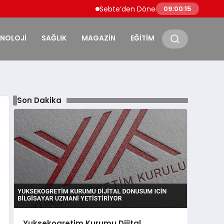
Sebte’den Dönen Faslı Göçmenlere Sınırd
09:00:16
KNOLOJİ
SAĞLIK
MAGAZİN
EĞİTİM
Son Dakika
Yuksekogretim Kurumu Dijital