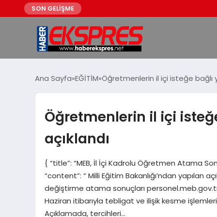
SON GELİŞME
Ana Sayfa
EĞİTİM
Öğretmenlerin il içi isteğe bağlı
Öğretmenlerin il içi iste
açıklandı
{ “title”: “MEB, İl İçi Kadrolu Öğretmen Atama S
“content”: “ Milli Eğitim Bakanlığı’ndan yapılan a
değiştirme atama sonuçları personel.meb.gov.tr a
Haziran itibarıyla tebligat ve ilişik kesme işleml
Açıklamada, tercihleri…