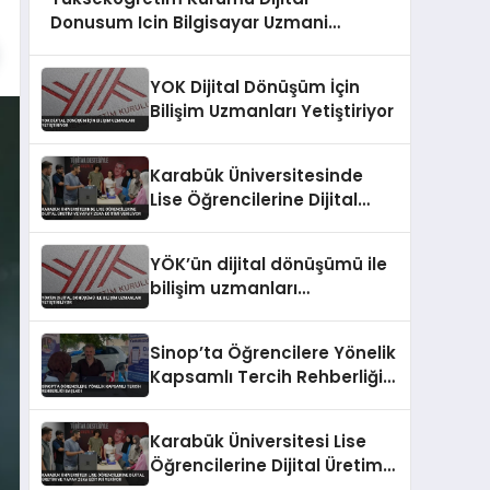
Donusum Icin Bilgisayar Uzmani
Yetistiriyor
YOK Dijital Dönüşüm İçin
Bilişim Uzmanları Yetiştiriyor
Karabük Üniversitesinde
Lise Öğrencilerine Dijital
Üretim ve Yapay Zeka
Eğitimi Veriliyor
YÖK’ün dijital dönüşümü ile
bilişim uzmanları
yetiştiriliyor
Sinop’ta Öğrencilere Yönelik
Kapsamlı Tercih Rehberliği
Başladı
Karabük Üniversitesi Lise
Öğrencilerine Dijital Üretim
ve Yapay Zeka Eğitimi