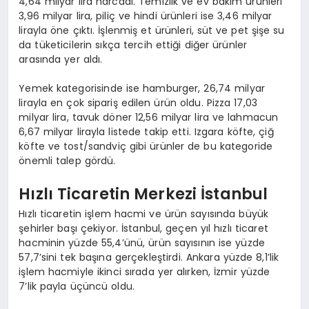
4,64 milyar lira harcadı. Temizlik ve ev bakım ürünleri
3,96 milyar lira, piliç ve hindi ürünleri ise 3,46 milyar
lirayla öne çıktı. İşlenmiş et ürünleri, süt ve pet şişe su
da tüketicilerin sıkça tercih ettiği diğer ürünler
arasında yer aldı.
Yemek kategorisinde ise hamburger, 26,74 milyar
lirayla en çok sipariş edilen ürün oldu. Pizza 17,03
milyar lira, tavuk döner 12,56 milyar lira ve lahmacun
6,67 milyar lirayla listede takip etti. Izgara köfte, çiğ
köfte ve tost/sandviç gibi ürünler de bu kategoride
önemli talep gördü.
Hızlı Ticaretin Merkezi İstanbul
Hızlı ticaretin işlem hacmi ve ürün sayısında büyük
şehirler başı çekiyor. İstanbul, geçen yıl hızlı ticaret
hacminin yüzde 55,4’ünü, ürün sayısının ise yüzde
57,7’sini tek başına gerçekleştirdi. Ankara yüzde 8,1’lik
işlem hacmiyle ikinci sırada yer alırken, İzmir yüzde
7’lik payla üçüncü oldu.