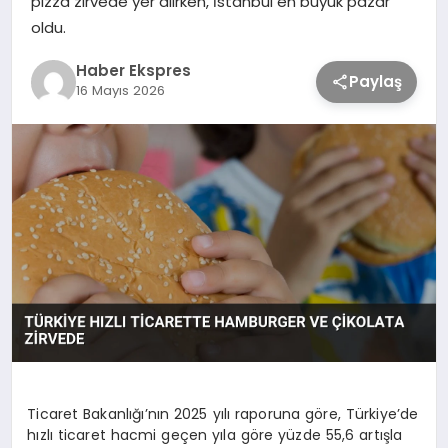
pizza zirvede yer alırken, İstanbul en büyük pazar
oldu.
TEKNOLOJİ
Haber Ekspres
Paylaş
16 Mayıs 2026
SAĞLIK
MAGAZİN
EĞİTİM
Ticaret Bakanlığı’nın 2025 yılı raporuna göre, Türkiye’de
hızlı ticaret hacmi geçen yıla göre yüzde 55,6 artışla