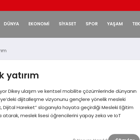
DÜNYA
EKONOMİ
SİYASET
SPOR
YAŞAM
TE
rım
k yatırım
ıyor Dikey ulaşım ve kentsel mobilite çözümlerinde dünyanın
iye’deki dijitalleşme vizyonunu gençlere yönelik mesleki
ık, Dijital Hareket” sloganıyla hayata geçirdiği Mesleki Eğitim
a atarak, meslek lisesi öğrencilerini yapay zeka ve IoT