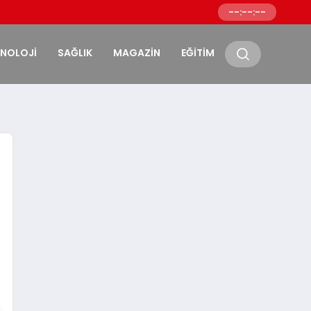
Yunanistan Koryda
--:--:--
KNOLOJİ
SAĞLIK
MAGAZİN
EĞİTİM