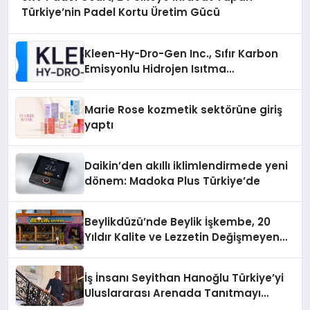
Türkiye’nin Padel Kortu Üretim Gücü
Kleen-Hy-Dro-Gen Inc., Sıfır Karbon
Emisyonlu Hidrojen Isıtma
Teknolojisinde ISO ve TSSA
Düzenleyici Onaylarını Aldı
Marie Rose kozmetik sektörüne giriş
yaptı
Daikin’den akıllı iklimlendirmede yeni
dönem: Madoka Plus Türkiye’de
Beylikdüzü’nde Beylik İşkembe, 20
Yıldır Kalite ve Lezzetin Değişmeyen
Adresi
İş İnsanı Seyithan Hanoğlu Türkiye’yi
Uluslararası Arenada Tanıtmayı
Hedefliyor