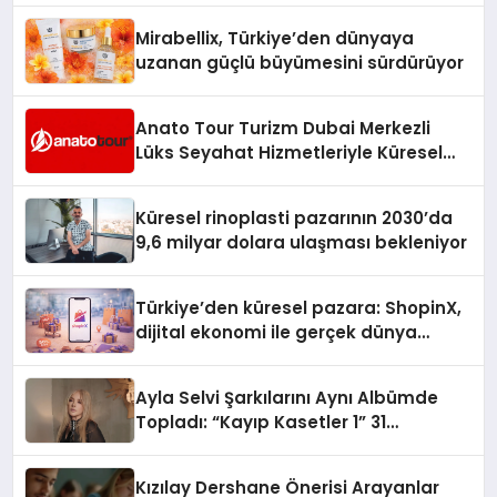
Mirabellix, Türkiye’den dünyaya
uzanan güçlü büyümesini sürdürüyor
Anato Tour Turizm Dubai Merkezli
Lüks Seyahat Hizmetleriyle Küresel
Turizmde Öne Çıkıyor
Küresel rinoplasti pazarının 2030’da
9,6 milyar dolara ulaşması bekleniyor
Türkiye’den küresel pazara: ShopinX,
dijital ekonomi ile gerçek dünya
alışverişini bir araya getirmeyi
hedefliyor
Ayla Selvi Şarkılarını Aynı Albümde
Topladı: “Kayıp Kasetler 1” 31
Temmuz’da Yayında
Kızılay Dershane Önerisi Arayanlar