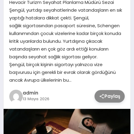
Hevacir Turizm Seyahat Planlama Müdürü Sezai
Şengül, yurtdışı seyahatlerinde vatandaşların en sık
TEKNOLOJİ
yaptığı hatalara dikkat çekti. Şengül,
sağlık sigortasından pasaport süresine, Schengen
kullanımından çocuk vizelerine kadar birçok konuda
SAĞLIK
kritik uyarılarda bulundu. Yurtdışına çıkacak
vatandaşların en çok göz ardı ettiği konuların
MAGAZİN
başında seyahat sağlık sigortası geliyor.
Şengül, birçok kişinin sigortayı yalnızca vize
EĞİTİM
başvurusu için gerekli bir evrak olarak gördüğünü
ancak Avrupa ülkelerinin bu…
admin
Paylaş
13 Mayıs 2026