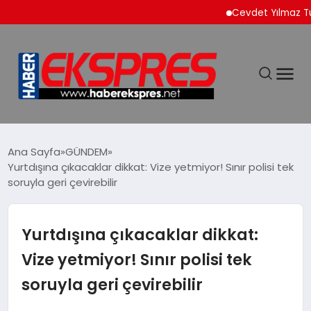
Cevdet Yılmaz Türkiye’
DÜNYA
Ana Sayfa
GÜNDEM
Yurtdışına çıkacaklar dikkat: Vize yetmiyor! Sınır polisi tek
soruyla geri çevirebilir
EKONOMİ
SİYASET
Yurtdışına çıkacaklar dikkat:
Vize yetmiyor! Sınır polisi tek
SPOR
soruyla geri çevirebilir
YAŞAM