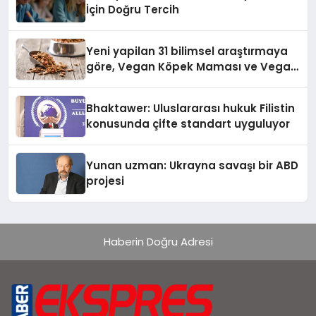
İçin Doğru Tercih
Yeni yapilan 31 bilimsel araştırmaya
göre, Vegan Köpek Maması ve Vegan
Kedi Mamasının İyi Sindirildiğini
Ortaya Koydu
Bhaktawer: Uluslararası hukuk Filistin
konusunda çifte standart uyguluyor
Yunan uzman: Ukrayna savaşı bir ABD
projesi
Haberin Doğru Adresi