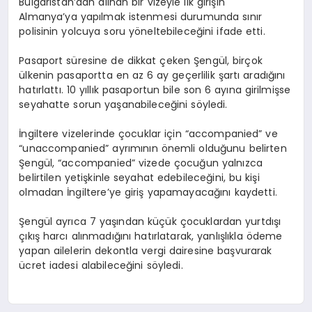
Bulgaristan’dan alınan bir vizeyle ilk girişin
Almanya’ya yapılmak istenmesi durumunda sınır
polisinin yolcuya soru yöneltebileceğini ifade etti.
Pasaport süresine de dikkat çeken Şengül, birçok
ülkenin pasaportta en az 6 ay geçerlilik şartı aradığını
hatırlattı. 10 yıllık pasaportun bile son 6 ayına girilmişse
seyahatte sorun yaşanabileceğini söyledi.
İngiltere vizelerinde çocuklar için “
accompanied
” ve
“
unaccompanied
” ayrımının önemli olduğunu belirten
Şengül, “
accompanied
” vizede çocuğun yalnızca
belirtilen yetişkinle seyahat edebileceğini, bu kişi
olmadan İngiltere’ye giriş yapamayacağını kaydetti.
Şengül ayrıca 7 yaşından küçük çocuklardan yurtdışı
çıkış harcı alınmadığını hatırlatarak, yanlışlıkla ödeme
yapan ailelerin dekontla vergi dairesine başvurarak
ücret iadesi alabileceğini söyledi.