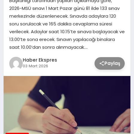
Başkanlığı tarafından yapılan açıklamaya göre,
2026-MSÜ sınavı 1 Mart Pazar günü 81 ilde 133 sınav
merkezinde düzenlenecek. Sınavda adaylara 120
TEKNOLOJİ
soru sorulacak ve 165 dakika cevaplama süresi
verilecek. Adaylar saat 10.15’te sınava başlayacak ve
SAĞLIK
13.00’te sona erecek. Sınavın yapılacağı binalara
saat 10.00’dan sonra alınmayacak….
MAGAZİN
Haber Ekspres
Paylaş
03 Mart 2026
EĞİTİM