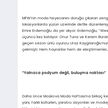
MFW’nin moda heyecanını doruğa çıkaran zeng
lokasyonlarda yüzün üzerinde defile düzenleniyor
Emre Erdemoğlu da yer alıyor. Erdemoğlu, “West 
üçüncü kez katılıyor. Onur Tuna ve Kerem Bürsin 
geçen sezon ünlü oyuncu Uraz Kaygılaroğlu’nun
çekmişti. Hem hayranlar hem de eleştirmenler,
“
Yaln
ı
zca podyum de
ğ
il, bulu
ş
ma noktas
ı”
Daha önce Moskova Moda Haftası’na birkaç kez 
yanı, farklı kültürleri, yaratıcı vizyonları ve m