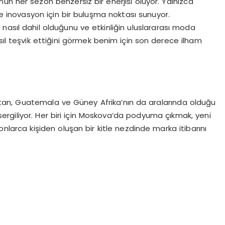
mun her sezon benzersiz bir enerjisi oluyor. Yalnızca
 inovasyon için bir buluşma noktası sunuyor.
n nasıl dahil olduğunu ve etkinliğin uluslararası moda
sıl teşvik ettiğini görmek benim için son derece ilham
an, Guatemala ve Güney Afrika’nın da aralarında olduğu
 sergiliyor. Her biri için Moskova’da podyuma çıkmak, yeni
yonlarca kişiden oluşan bir kitle nezdinde marka itibarını