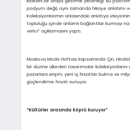
kitlesini bir araya getirme yeteneği. Bu platfor
podyum değil, aynı zamanda hikaye anlatımı ve
Koleksiyonlarımın arkasındaki anlatıya izleyicini
topluluğu içinde anlamlı bağlantılar kurmayı na
verici” açıklamasını yaptı.
Moskova Moda Haftası kapsamında Çin, Hindist
bir düzine ülkeden tasarımcılar koleksiyonlarını
pazarlara erişim, yeni iş fırsatları bulma ve mil
güçlendirme fırsatı sunuyor.
“
K
ü
lt
ü
rler aras
ı
nda k
ö
pr
ü
kuruyor
”