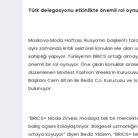
T
ü
rk delegasyonu etkinlikte
ö
nemli rol oyn
Moskova Moda Haftası, Rusya’nın başkenti tarafın
aynı zamanda kritik sektörel konuları ele alan
sahipliği yapıyor. Türkiye’nin BRICS ortağı olm
önemli bir rol oynuyor. Öne çıkan konuklar aras
düzenlenen Modest Fashion Weeks’in Kurucusu 
Başkanı Cem Altan ile Bediz Co. Kurucusu ve İs
bulunuyor.
“BRICS+ Moda Zirvesi, modaya tek bir mercekten
bakış açısını kolaylaştırıyor. Bölgesel uzmanlığın
ortaya koyuyor” diyen Bediz Yıldırım, “BRICS+ Moda