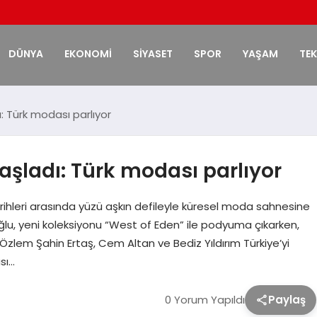
DÜNYA
EKONOMİ
SİYASET
SPOR
YAŞAM
TE
 Türk modası parlıyor
şladı: Türk modası parlıyor
hleri arasında yüzü aşkın defileyle küresel moda sahnesine
ğlu, yeni koleksiyonu “West of Eden” ile podyuma çıkarken,
lem Şahin Ertaş, Cem Altan ve Bediz Yıldırım Türkiye’yi
sı…
0 Yorum Yapıldı
Paylaş