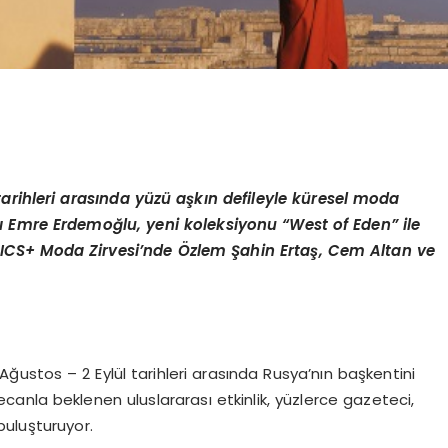
tarihleri aras
ı
nda y
ü
z
ü
a
ş
k
ı
n defileyle k
ü
resel moda
ı
Emre Erdemo
ğ
lu, yeni koleksiyonu
“West of Eden”
ile
ICS+ Moda Zirvesi
’
nde
Ö
zlem
Ş
ahin Erta
ş
, Cem Altan ve
ustos – 2 Eylül tarihleri arasında Rusya’nın başkentini
anla beklenen uluslararası etkinlik, yüzlerce gazeteci,
buluşturuyor.