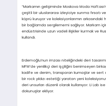
“Markamın gelişiminde Moskova Moda Haftası’na
çeşitli bir uluslararası izleyiciye sunma fırsatı v
köprü kuruyor ve koleksiyonlarımın arkasındaki
bir bağlamda sergilememi sağlıyor. Markam içi
endüstrisinde uzun vadeli ilişkiler kurmak ve Ru
kullandı.
Erdemoğlu’nun imzası niteliğindeki deri tasarımla
MFW’de yenilikçi deri işçiliğini benimseyen birk
kadife ve denim, transparan kumaşlar ve sert 
bir rock yıldızı estetiği yaratan yeni koleksiyon
deri unsurları düzenli olarak kullanıyor. Li Lab i
dokunuşlar ekliyor.