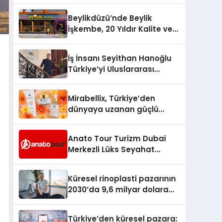
Türkiye’de
Beylikdüzü’nde Beylik
İşkembe, 20 Yıldır Kalite ve
Lezzetin Değişmeyen Adresi
İş İnsanı Seyithan Hanoğlu
Türkiye’yi Uluslararası
Arenada Tanıtmayı
Hedefliyor
Mirabellix, Türkiye’den
dünyaya uzanan güçlü
büyümesini sürdürüyor
Anato Tour Turizm Dubai
Merkezli Lüks Seyahat
Hizmetleriyle Küresel
Turizmde Öne Çıkıyor
Küresel rinoplasti pazarının
2030’da 9,6 milyar dolara
ulaşması bekleniyor
Türkiye’den küresel pazara: