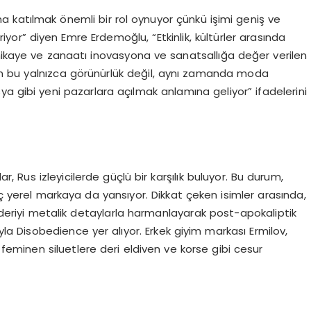
 katılmak önemli bir rol oynuyor çünkü işimi geniş ve
eriyor” diyen Emre Erdemoğlu, “Etkinlik, kültürler arasında
 hikaye ve zanaatı inovasyona ve sanatsallığa değer verilen
n bu yalnızca görünürlük değil, aynı zamanda moda
sya gibi yeni pazarlara açılmak anlamına geliyor” ifadelerini
r, Rus izleyicilerde güçlü bir karşılık buluyor. Bu durum,
aç yerel markaya da yansıyor. Dikkat çeken isimler arasında,
deriyi metalik detaylarla harmanlayarak post-apokaliptik
uyla Disobedience yer alıyor. Erkek giyim markası Ermilov,
se feminen siluetlere deri eldiven ve korse gibi cesur