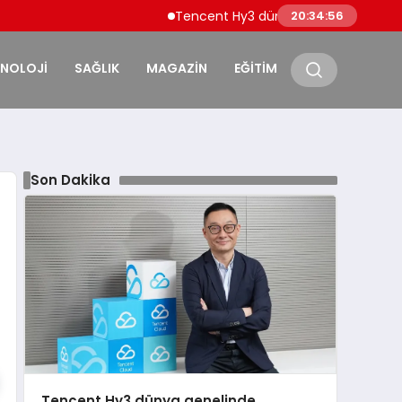
Tencent Hy3 dünya genelinde kullanıma sun
20:34:57
KNOLOJİ
SAĞLIK
MAGAZİN
EĞİTİM
Son Dakika
Tencent Hy3 dünya genelinde