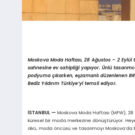
Moskova Moda Haftas
ı
, 28 A
ğ
ustos – 2 Eyl
ü
l 
sahnesine ev sahipli
ğ
i yap
ı
yor.
Ü
nl
ü
tasar
ı
mc
podyuma
çı
karken, e
ş
zamanl
ı
d
ü
zenlenen BR
Bediz Y
ı
ld
ı
r
ı
m T
ü
rkiye
’
yi temsil ediyor.
İ
STANBUL
—
Moskova Moda Haftası (MFW), 28 Ağ
küresel bir moda merkezine dönüştürüyor. Heyec
alıcı, moda öncüsü ve tasarımcıyı Moskova’da 