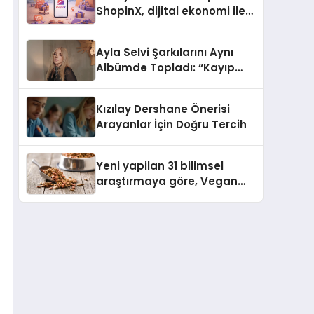
ShopinX, dijital ekonomi ile
gerçek dünya alışverişini bir
araya getirmeyi hedefliyor
Ayla Selvi Şarkılarını Aynı
Albümde Topladı: “Kayıp
Kasetler 1” 31 Temmuz’da
Yayında
Kızılay Dershane Önerisi
Arayanlar İçin Doğru Tercih
Yeni yapilan 31 bilimsel
araştırmaya göre, Vegan
Köpek Maması ve Vegan
Kedi Mamasının İyi
Sindirildiğini Ortaya Koydu