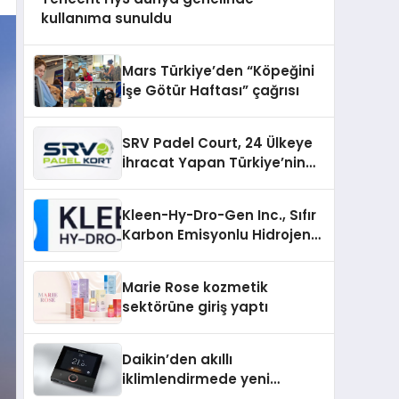
kullanıma sunuldu
Mars Türkiye’den “Köpeğini
İşe Götür Haftası” çağrısı
SRV Padel Court, 24 Ülkeye
İhracat Yapan Türkiye’nin
Padel Kortu Üretim Gücü
Kleen-Hy-Dro-Gen Inc., Sıfır
Karbon Emisyonlu Hidrojen
Isıtma Teknolojisinde ISO ve
TSSA Düzenleyici Onaylarını
Marie Rose kozmetik
Aldı
sektörüne giriş yaptı
Daikin’den akıllı
iklimlendirmede yeni
dönem: Madoka Plus