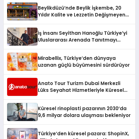
Beylikdüzü’nde Beylik İşkembe, 20
Yıldır Kalite ve Lezzetin Değişmeyen
Adresi
İş İnsanı Seyithan Hanoğlu Türkiye’yi
Uluslararası Arenada Tanıtmayı
Hedefliyor
Mirabellix, Türkiye’den dünyaya
uzanan güçlü büyümesini sürdürüyor
Anato Tour Turizm Dubai Merkezli
Lüks Seyahat Hizmetleriyle Küresel
Turizmde Öne Çıkıyor
Küresel rinoplasti pazarının 2030’da
9,6 milyar dolara ulaşması bekleniyor
Türkiye’den küresel pazara: ShopinX,