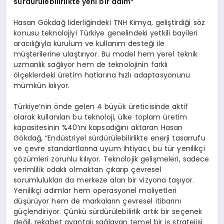
sürdürülebilirlikte yeni bir adım”
Hasan Gökdağ liderliğindeki TNH Kimya, geliştirdiği söz
konusu teknolojiyi Türkiye genelindeki yetkili bayileri
aracılığıyla kurulum ve kullanım desteği ile
müşterilerine ulaştırıyor. Bu model hem yerel teknik
uzmanlık sağlıyor hem de teknolojinin farklı
ölçeklerdeki üretim hatlarına hızlı adaptasyonunu
mümkün kılıyor.
Türkiye’nin önde gelen 4 büyük üreticisinde aktif
olarak kullanılan bu teknoloji, ülke toplam üretim
kapasitesinin %40’ını kapsadığını aktaran Hasan
Gökdağ, “Endüstriyel sürdürülebilirlikte enerji tasarrufu
ve çevre standartlarına uyum ihtiyacı, bu tür yenilikçi
çözümleri zorunlu kılıyor. Teknolojik gelişmeleri, sadece
verimlilik odaklı olmaktan çıkarıp çevresel
sorumlulukları da merkeze alan bir vizyona taşıyor.
Yenilikçi adımlar hem operasyonel maliyetleri
düşürüyor hem de markaların çevresel itibarını
güçlendiriyor. Çünkü sürdürülebilirlik artık bir seçenek
değil, rekabet avantajı sağlayan temel bir iş stratejisi