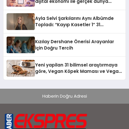
dijital ekonomi ile gerçek dünya
alışverişini bir araya getirmeyi
hedefliyor
Ayla Selvi Şarkılarını Aynı Albümde
Topladı: “Kayıp Kasetler 1” 31
Temmuz’da Yayında
Kızılay Dershane Önerisi Arayanlar
İçin Doğru Tercih
Yeni yapilan 31 bilimsel araştırmaya
göre, Vegan Köpek Maması ve Vegan
Kedi Mamasının İyi Sindirildiğini
Ortaya Koydu
Haberin Doğru Adresi