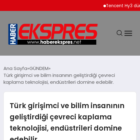
Tencent Hy3 dünya geneli
DÜNYA
Ana Sayfa
GÜNDEM
Türk girişimci ve bilim insanının geliştirdiği çevreci
kaplama teknolojisi, endüstrileri domine edebilir.
EKONOMİ
SİYASET
Türk girişimci ve bilim insanının
geliştirdiği çevreci kaplama
SPOR
teknolojisi, endüstrileri domine
edebilir.
YAŞAM