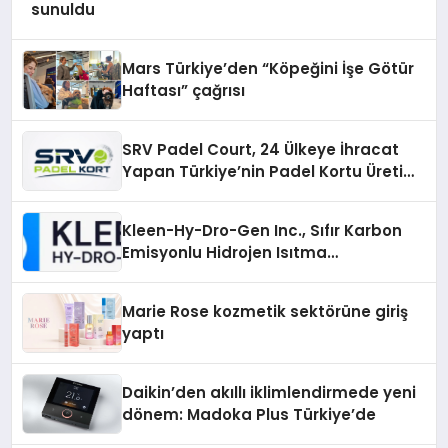
sunuldu
Mars Türkiye’den “Köpeğini İşe Götür
Haftası” çağrısı
SRV Padel Court, 24 Ülkeye İhracat
Yapan Türkiye’nin Padel Kortu Üretim
Gücü
Kleen-Hy-Dro-Gen Inc., Sıfır Karbon
Emisyonlu Hidrojen Isıtma
Teknolojisinde ISO ve TSSA
Düzenleyici Onaylarını Aldı
Marie Rose kozmetik sektörüne giriş
yaptı
Daikin’den akıllı iklimlendirmede yeni
dönem: Madoka Plus Türkiye’de