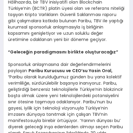
Hâlihazırda, bir TBV inisiyatifi olan Blockchain
Türkiye’nin (BCTR) platin üyesi olan ve referans niteliği
taşıyan Kripto Varlıkların Güvenli Saklanması raporu
gibi çalışmalara katkıda bulunan Paribu, TBV ile yaptığı
kurumsal sponsorluk anlaşmasıyla iş birliğinin
kapsamını genişletiyor ve uzun soluklu değer
üretimine odaklanan yeni bir döneme geçiyor.
“
Geleceğ
in paradigmas
ını birlikte oluşturacağız”
Sponsorluk anlaşmasına dair değerlendirmelerini
paylaşan
Paribu Kurucusu ve CEO’su Yasin Oral,
“Paribu olarak kurulduğumuz günden bu yana kolektif
verimliliğe, sürdürülebilir başarıya inanıyoruz. Paribu,
geliştirdiği benzersiz teknolojilerle Türkiye’nin blokzincir
başta olmak üzere yeni teknolojilerdeki potansiyelini
sınır ötesine taşımaya odaklanıyor. Paribu’nun bu
gayesi, iyilik için teknoloji vizyonuyla Türkiye’nin
imzasını dünyaya tanıtmak için çalışan TBV’nin
manifestosuyla birebir örtüşüyor. ‘Yarının dünyası bu’
diyerek geleceği inşa edenlerden olmayı seçen Paribu