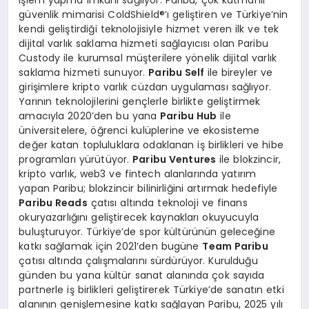
işlem yapma imkanı sağlıyor. Paribu, çok katmanlı
güvenlik mimarisi ColdShield®’ı geliştiren ve Türkiye’nin
kendi geliştirdiği teknolojisiyle hizmet veren ilk ve tek
dijital varlık saklama hizmeti sağlayıcısı olan Paribu
Custody ile kurumsal müşterilere yönelik dijital varlık
saklama hizmeti sunuyor.
Paribu Self
ile bireyler ve
girişimlere kripto varlık cüzdan uygulaması sağlıyor.
Yarının teknolojilerini gençlerle birlikte geliştirmek
amacıyla 2020’den bu yana
Paribu Hub
ile
üniversitelere, öğrenci kulüplerine ve ekosisteme
değer katan topluluklara odaklanan iş birlikleri ve hibe
programları yürütüyor.
Paribu Ventures
ile blokzincir,
kripto varlık, web3 ve fintech alanlarında yatırım
yapan Paribu; blokzincir bilinirliğini artırmak hedefiyle
Paribu Reads
çatısı altında teknoloji ve finans
okuryazarlığını geliştirecek kaynakları okuyucuyla
buluşturuyor. Türkiye’de spor kültürünün geleceğine
katkı sağlamak için 2021’den bugüne
Team Paribu
çatısı altında çalışmalarını sürdürüyor. Kurulduğu
günden bu yana kültür sanat alanında çok sayıda
partnerle iş birlikleri geliştirerek Türkiye’de sanatın etki
alanının genişlemesine katkı sağlayan Paribu, 2025 yılı