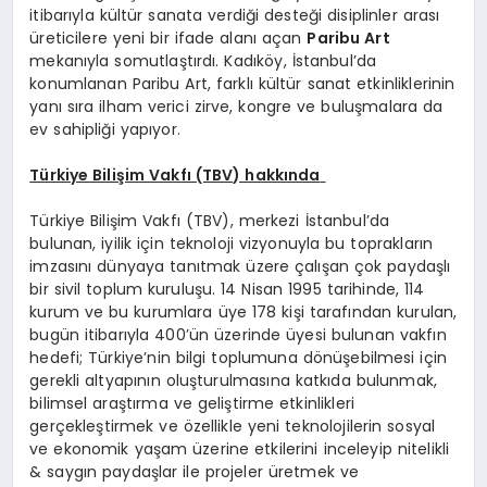
itibarıyla kültür sanata verdiği desteği disiplinler arası
üreticilere yeni bir ifade alanı açan
Paribu Art
mekanıyla somutlaştırdı. Kadıköy, İstanbul’da
konumlanan Paribu Art, farklı kültür sanat etkinliklerinin
yanı sıra ilham verici zirve, kongre ve buluşmalara da
ev sahipliği yapıyor.
Türkiye Bilişim Vakfı (TBV) hakkında
Türkiye Bilişim Vakfı (TBV), merkezi İstanbul’da
bulunan, iyilik için teknoloji vizyonuyla bu toprakların
imzasını dünyaya tanıtmak üzere çalışan çok paydaşlı
bir sivil toplum kuruluşu. 14 Nisan 1995 tarihinde, 114
kurum ve bu kurumlara üye 178 kişi tarafından kurulan,
bugün itibarıyla 400’ün üzerinde üyesi bulunan vakfın
hedefi; Türkiye’nin bilgi toplumuna dönüşebilmesi için
gerekli altyapının oluşturulmasına katkıda bulunmak,
bilimsel araştırma ve geliştirme etkinlikleri
gerçekleştirmek ve özellikle yeni teknolojilerin sosyal
ve ekonomik yaşam üzerine etkilerini inceleyip nitelikli
& saygın paydaşlar ile projeler üretmek ve