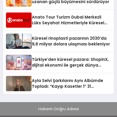
uzanan güçlü büyümesini sürdürüyor
Anato Tour Turizm Dubai Merkezli
Lüks Seyahat Hizmetleriyle Küresel
Turizmde Öne Çıkıyor
Küresel rinoplasti pazarının 2030’da
9,6 milyar dolara ulaşması bekleniyor
Türkiye’den küresel pazara: ShopinX,
dijital ekonomi ile gerçek dünya
alışverişini bir araya getirmeyi
hedefliyor
Ayla Selvi Şarkılarını Aynı Albümde
Topladı: “Kayıp Kasetler 1” 31
Temmuz’da Yayında
Haberin Doğru Adresi