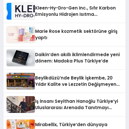
Kleen-Hy-Dro-Gen Inc., Sıfır Karbon
Emisyonlu Hidrojen Isıtma
Teknolojisinde ISO ve TSSA
Düzenleyici Onaylarını Aldı
Marie Rose kozmetik sektörüne giriş
yaptı
Daikin’den akıllı iklimlendirmede yeni
dönem: Madoka Plus Türkiye’de
Beylikdüzü’nde Beylik İşkembe, 20
Yıldır Kalite ve Lezzetin Değişmeyen
Adresi
İş İnsanı Seyithan Hanoğlu Türkiye’yi
Uluslararası Arenada Tanıtmayı
Hedefliyor
Mirabellix, Türkiye’den dünyaya