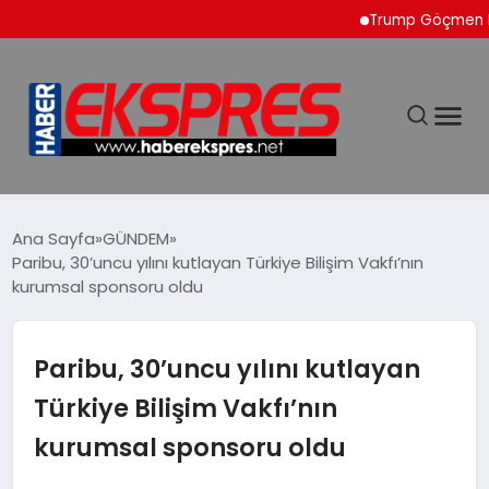
Trump Göçmen Kamyon 
DÜNYA
Ana Sayfa
GÜNDEM
Paribu, 30’uncu yılını kutlayan Türkiye Bilişim Vakfı’nın
kurumsal sponsoru oldu
EKONOMİ
SİYASET
Paribu, 30’uncu yılını kutlayan
Türkiye Bilişim Vakfı’nın
SPOR
kurumsal sponsoru oldu
YAŞAM