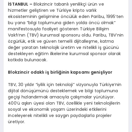
İSTANBUL –
Blokzincir tabanlı yenilikçi ürün ve
hizmetler geliştiren ve Türkiye kripto varlık
ekosisteminin gelişimine öncülük eden Paribu, 1995’ten
bu yana “bilgi toplumuna giden yolda öncü olmak”
manifestosuyla faaliyet gösteren Türkiye Bilişim
Vakfı’nın (TBV) kurumsal sponsoru oldu. Paribu, TBV’nin
özgürlük, etik ve güven temelli dijitalleşme, katma
değer yaratan teknolojik üretim ve nitelikli iş gücünü
destekleyen eğitim ilkelerine kurumsal sponsor olarak
katkıda bulunacak.
Blokzincir odaklı iş birliğinin kapsamı genişliyor
TBV, 30 yıldır “iyilik için teknoloji” vizyonuyla Türkiye’nin
dijital dönüşümünü desteklemek ve bilgi toplumuna
geçişi hızlandırmak amacıyla çalışmalar yürütüyor.
400’ü aşkın üyesi olan TBV, özellikle yeni teknolojilerin
sosyal ve ekonomik yaşam üzerindeki etkilerini
inceleyerek nitelikli ve saygın paydaşlarla projeler
üretiyor.