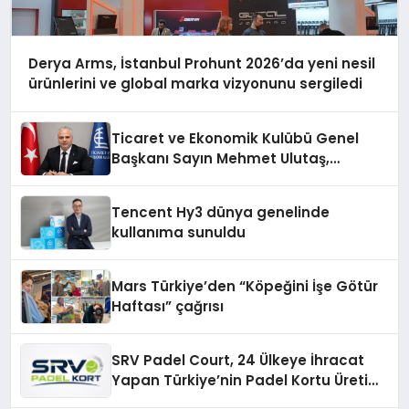
Derya Arms, İstanbul Prohunt 2026’da yeni nesil
ürünlerini ve global marka vizyonunu sergiledi
Ticaret ve Ekonomik Kulübü Genel
Başkanı Sayın Mehmet Ulutaş,
ekonomiye dair yaptığı açıklamada
şunları kaydetti:
Tencent Hy3 dünya genelinde
kullanıma sunuldu
Mars Türkiye’den “Köpeğini İşe Götür
Haftası” çağrısı
SRV Padel Court, 24 Ülkeye İhracat
Yapan Türkiye’nin Padel Kortu Üretim
Gücü