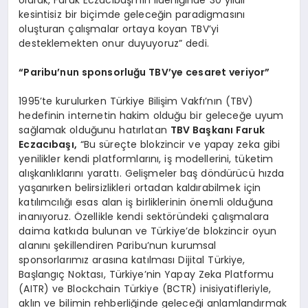
olarak, Faruk Eczacıbaşı’nın liderliğinde 30 yıldır
kesintisiz bir biçimde geleceğin paradigmasını
oluşturan çalışmalar ortaya koyan TBV’yi
desteklemekten onur duyuyoruz” dedi.
“
Paribu’nun sponsorluğu TBV’ye cesaret veriyor”
1995’te kurulurken Türkiye Bilişim Vakfı’nın (TBV)
hedefinin internetin hakim olduğu bir geleceğe uyum
sağlamak olduğunu hatırlatan
TBV Başkanı Faruk
Eczacıbaşı,
“Bu süreçte blokzincir ve yapay zeka gibi
yenilikler kendi platformlarını, iş modellerini, tüketim
alışkanlıklarını yarattı. Gelişmeler baş döndürücü hızda
yaşanırken belirsizlikleri ortadan kaldırabilmek için
katılımcılığı esas alan iş birliklerinin önemli olduğuna
inanıyoruz. Özellikle kendi sektöründeki çalışmalara
daima katkıda bulunan ve Türkiye’de blokzincir oyun
alanını şekillendiren Paribu’nun kurumsal
sponsorlarımız arasına katılması Dijital Türkiye,
Başlangıç Noktası, Türkiye’nin Yapay Zeka Platformu
(AITR) ve Blockchain Türkiye (BCTR) inisiyatifleriyle,
aklın ve bilimin rehberliğinde geleceği anlamlandırmak