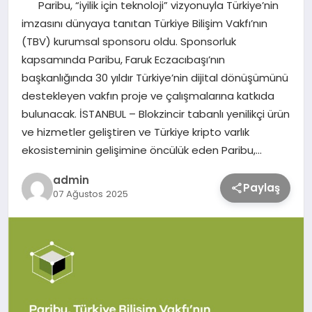
Paribu, “iyilik için teknoloji” vizyonuyla Türkiye’nin
imzasını dünyaya tanıtan Türkiye Bilişim Vakfı’nın
TEKNOLOJİ
(TBV) kurumsal sponsoru oldu. Sponsorluk
kapsamında Paribu, Faruk Eczacıbaşı’nın
başkanlığında 30 yıldır Türkiye’nin dijital dönüşümünü
SAĞLIK
destekleyen vakfın proje ve çalışmalarına katkıda
bulunacak. İSTANBUL – Blokzincir tabanlı yenilikçi ürün
MAGAZİN
ve hizmetler geliştiren ve Türkiye kripto varlık
ekosisteminin gelişimine öncülük eden Paribu,…
EĞİTİM
admin
Paylaş
07 Ağustos 2025