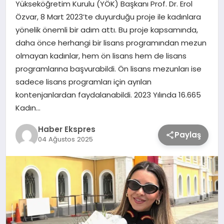
Yükseköğretim Kurulu (YÖK) Başkanı Prof. Dr. Erol
Özvar, 8 Mart 2023’te duyurduğu proje ile kadınlara
TEKNOLOJİ
yönelik önemli bir adım attı. Bu proje kapsamında,
daha önce herhangi bir lisans programından mezun
olmayan kadınlar, hem ön lisans hem de lisans
SAĞLIK
programlarına başvurabildi. Ön lisans mezunları ise
sadece lisans programları için ayrılan
MAGAZİN
kontenjanlardan faydalanabildi. 2023 Yılında 16.665
Kadın…
EĞİTİM
Haber Ekspres
Paylaş
04 Ağustos 2025