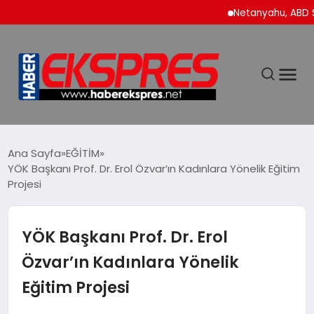
Netanyahu, ABD Savun
DÜNYA
Ana Sayfa
EĞİTİM
YÖK Başkanı Prof. Dr. Erol Özvar’ın Kadınlara Yönelik Eğitim
Projesi
EKONOMİ
SİYASET
YÖK Başkanı Prof. Dr. Erol
Özvar’ın Kadınlara Yönelik
SPOR
Eğitim Projesi
YAŞAM