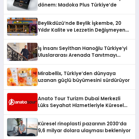
dönem: Madoka Plus Türkiye’de
Beylikdüzü’nde Beylik İşkembe, 20
Yıldır Kalite ve Lezzetin Değişmeyen
Adresi
İş İnsanı Seyithan Hanoğlu Türkiye’yi
Uluslararası Arenada Tanıtmayı
Hedefliyor
Mirabellix, Türkiye’den dünyaya
uzanan güçlü büyümesini sürdürüyor
Anato Tour Turizm Dubai Merkezli
Lüks Seyahat Hizmetleriyle Küresel
Turizmde Öne Çıkıyor
Küresel rinoplasti pazarının 2030’da
9,6 milyar dolara ulaşması bekleniyor