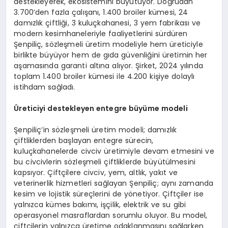
destekleyerek, ekosistemini büyütüyor. Doğrudan
3.700’den fazla çalışanı, 1.400 broiler kümesi, 24
damızlık çiftliği, 3 kuluçkahanesi, 3 yem fabrikası ve
modern kesimhaneleriyle faaliyetlerini sürdüren
Şenpiliç, sözleşmeli üretim modeliyle hem üreticiyle
birlikte büyüyor hem de gıda güvenliğini üretimin her
aşamasında garanti altına alıyor. Şirket, 2024 yılında
toplam 1.400 broiler kümesi ile 4.200 kişiye dolaylı
istihdam sağladı.
Üreticiyi destekleyen entegre büyüme modeli
Şenpiliç’in sözleşmeli üretim modeli; damızlık
çiftliklerden başlayan entegre sürecin,
kuluçkahanelerde civciv üretimiyle devam etmesini ve
bu civcivlerin sözleşmeli çiftliklerde büyütülmesini
kapsıyor. Çiftçilere civciv, yem, altlık, yakıt ve
veterinerlik hizmetleri sağlayan Şenpiliç; aynı zamanda
kesim ve lojistik süreçlerini de yönetiyor. Çiftçiler ise
yalnızca kümes bakımı, işçilik, elektrik ve su gibi
operasyonel masraflardan sorumlu oluyor. Bu model,
çiftçilerin yalnızca üretime odaklanmasını sağlarken