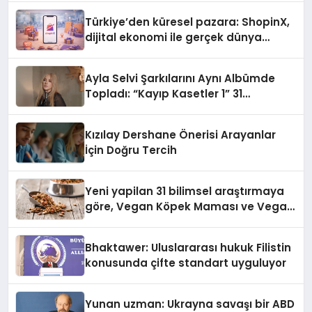
Türkiye’den küresel pazara: ShopinX,
dijital ekonomi ile gerçek dünya
alışverişini bir araya getirmeyi
hedefliyor
Ayla Selvi Şarkılarını Aynı Albümde
Topladı: “Kayıp Kasetler 1” 31
Temmuz’da Yayında
Kızılay Dershane Önerisi Arayanlar
İçin Doğru Tercih
Yeni yapilan 31 bilimsel araştırmaya
göre, Vegan Köpek Maması ve Vegan
Kedi Mamasının İyi Sindirildiğini
Ortaya Koydu
Bhaktawer: Uluslararası hukuk Filistin
konusunda çifte standart uyguluyor
Yunan uzman: Ukrayna savaşı bir ABD