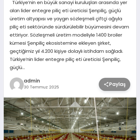
Türkiye’nin en büyük sanayi kuruluşları arasında yer
alan lider entegre piliç eti üreticisi Şenpiliç, güçlü
TEKNOLOJİ
üretim altyapısı ve yaygın sözleşmeli çiftçi ağıyla
piliç eti sektöründe sürdürülebilir büyümesini devam
ettiriyor. Sözleşmeli üretim modeliyle 1400 broiler
SAĞLIK
kümesi Şenpiliç ekosistemine ekleyen şirket,
geçtiğimiz yıl 4.200 kişiye dolaylı istihdam sağladı.
MAGAZİN
Türkiye’nin lider entegre piliç eti üreticisi Şenpiliç,
güçlü…
EĞİTİM
admin
Paylaş
30 Temmuz 2025