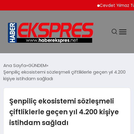
Cevdet Yılmaz Türkiye’n
DÜNYA
Ana Sayfa
GÜNDEM
Şenpiliç ekosistemi sözleşmeli çiftliklerle geçen yıl 4.200
kişiye istihdam sağladı
EKONOMİ
SİYASET
Şenpiliç ekosistemi sözleşmeli
çiftliklerle geçen yıl 4.200 kişiye
SPOR
istihdam sağladı
YAŞAM