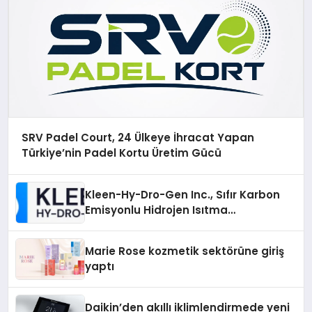
SRV Padel Court, 24 Ülkeye İhracat Yapan
Türkiye’nin Padel Kortu Üretim Gücü
Kleen-Hy-Dro-Gen Inc., Sıfır Karbon
Emisyonlu Hidrojen Isıtma
Teknolojisinde ISO ve TSSA
Düzenleyici Onaylarını Aldı
Marie Rose kozmetik sektörüne giriş
yaptı
Daikin’den akıllı iklimlendirmede yeni