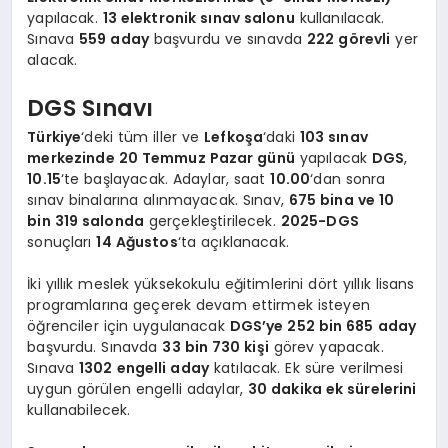
yapılacak.
13 elektronik sınav salonu
kullanılacak.
Sınava
559 aday
başvurdu ve sınavda
222 görevli
yer
alacak.
DGS Sınavı
Türkiye
‘deki tüm iller ve
Lefkoşa
‘daki
103 sınav
merkezinde 20 Temmuz Pazar günü
yapılacak
DGS
,
10.15
‘te başlayacak. Adaylar, saat
10.00
‘dan sonra
sınav binalarına alınmayacak. Sınav,
675 bina ve 10
bin 319 salonda
gerçekleştirilecek.
2025-DGS
sonuçları
14 Ağustos
‘ta açıklanacak.
İki yıllık meslek yüksekokulu eğitimlerini dört yıllık lisans
programlarına geçerek devam ettirmek isteyen
öğrenciler için uygulanacak
DGS’ye 252 bin 685 aday
başvurdu. Sınavda
33 bin 730 kişi
görev yapacak.
Sınava
1302 engelli aday
katılacak. Ek süre verilmesi
uygun görülen engelli adaylar,
30 dakika ek sürelerini
kullanabilecek.