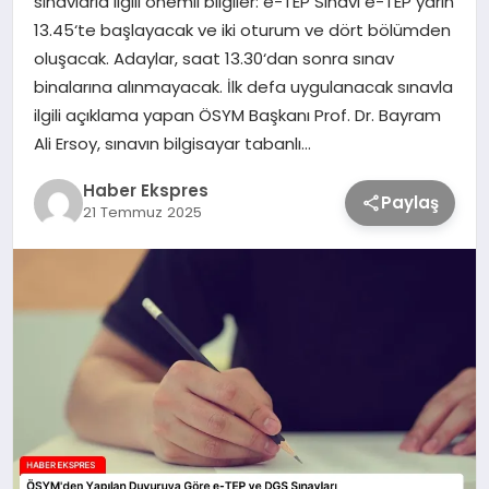
sınavlarla ilgili önemli bilgiler: e-TEP Sınavı e-TEP yarın
13.45‘te başlayacak ve iki oturum ve dört bölümden
oluşacak. Adaylar, saat 13.30‘dan sonra sınav
TEKNOLOJİ
binalarına alınmayacak. İlk defa uygulanacak sınavla
ilgili açıklama yapan ÖSYM Başkanı Prof. Dr. Bayram
SAĞLIK
Ali Ersoy, sınavın bilgisayar tabanlı…
Haber Ekspres
MAGAZİN
Paylaş
21 Temmuz 2025
EĞİTİM