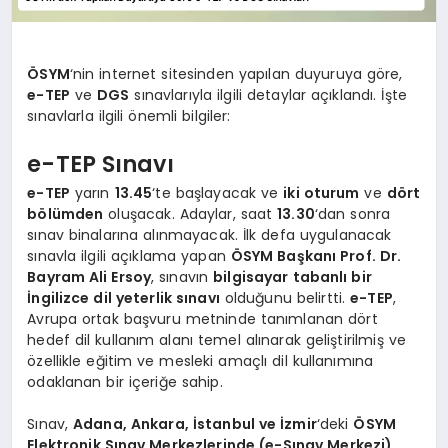
ÖSYM
‘nin internet sitesinden yapılan duyuruya göre,
e-TEP
ve
DGS
sınavlarıyla ilgili detaylar açıklandı. İşte
sınavlarla ilgili önemli bilgiler:
e-TEP Sınavı
e-TEP
yarın
13.45
‘te başlayacak ve
iki oturum
ve
dört
bölümden
oluşacak. Adaylar, saat
13.30
‘dan sonra
sınav binalarına alınmayacak. İlk defa uygulanacak
sınavla ilgili açıklama yapan
ÖSYM Başkanı Prof. Dr.
Bayram Ali Ersoy
, sınavın
bilgisayar tabanlı bir
İngilizce dil yeterlik sınavı
olduğunu belirtti.
e-TEP
,
Avrupa ortak başvuru metninde tanımlanan dört
hedef dil kullanım alanı temel alınarak geliştirilmiş ve
özellikle eğitim ve mesleki amaçlı dil kullanımına
odaklanan bir içeriğe sahip.
Sınav,
Adana, Ankara, İstanbul ve İzmir
‘deki
ÖSYM
Elektronik Sınav Merkezlerinde (e-Sınav Merkezi)