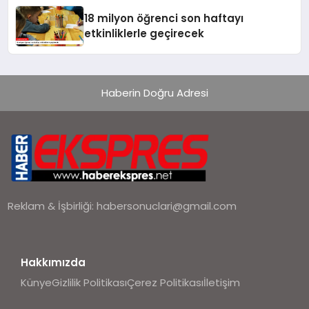
18 milyon öğrenci son haftayı
etkinliklerle geçirecek
Haberin Doğru Adresi
Reklam & İşbirliği:
habersonuclari@gmail.com
Hakkımızda
Künye
Gizlilik Politikası
Çerez Politikası
İletişim