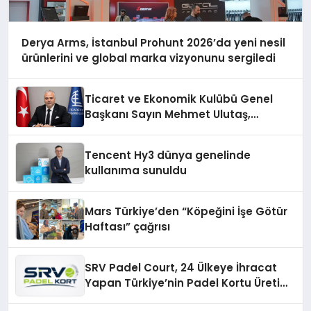
Derya Arms, İstanbul Prohunt 2026’da yeni nesil
ürünlerini ve global marka vizyonunu sergiledi
Ticaret ve Ekonomik Kulübü Genel
Başkanı Sayın Mehmet Ulutaş,
ekonomiye dair yaptığı açıklamada
şunları kaydetti:
Tencent Hy3 dünya genelinde
kullanıma sunuldu
Mars Türkiye’den “Köpeğini İşe Götür
Haftası” çağrısı
SRV Padel Court, 24 Ülkeye İhracat
Yapan Türkiye’nin Padel Kortu Üretim
Gücü