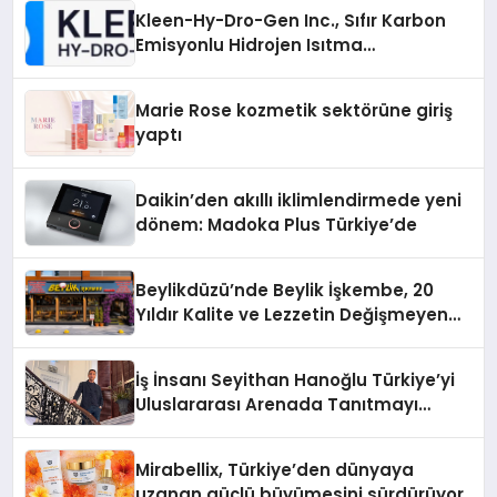
Kleen-Hy-Dro-Gen Inc., Sıfır Karbon
Emisyonlu Hidrojen Isıtma
Teknolojisinde ISO ve TSSA
Düzenleyici Onaylarını Aldı
Marie Rose kozmetik sektörüne giriş
yaptı
Daikin’den akıllı iklimlendirmede yeni
dönem: Madoka Plus Türkiye’de
Beylikdüzü’nde Beylik İşkembe, 20
Yıldır Kalite ve Lezzetin Değişmeyen
Adresi
İş İnsanı Seyithan Hanoğlu Türkiye’yi
Uluslararası Arenada Tanıtmayı
Hedefliyor
Mirabellix, Türkiye’den dünyaya
uzanan güçlü büyümesini sürdürüyor