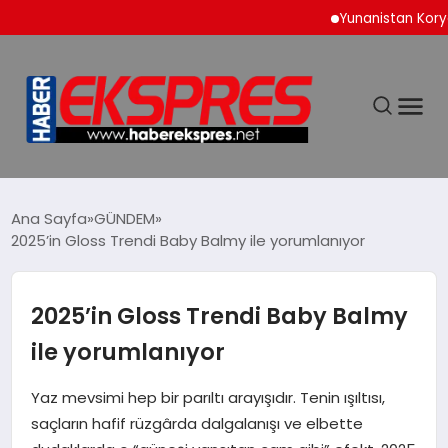
Yunanistan Korydallos Ceza
DÜNYA
Ana Sayfa
GÜNDEM
2025’in Gloss Trendi Baby Balmy ile yorumlanıyor
EKONOMİ
2025’in Gloss Trendi Baby Balmy
SİYASET
ile yorumlanıyor
SPOR
Yaz mevsimi hep bir parıltı arayışıdır. Tenin ışıltısı,
saçların hafif rüzgârda dalgalanışı ve elbette
YAŞAM