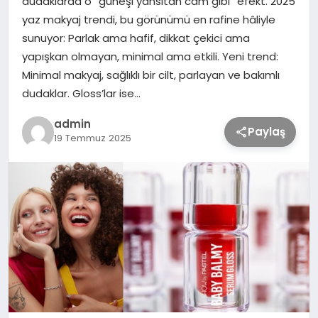
dudaklarda o “güneşi yansıtan cam gibi” efekt. 2025
yaz makyaj trendi, bu görünümü en rafine hâliyle
sunuyor: Parlak ama hafif, dikkat çekici ama
TEKNOLOJİ
yapışkan olmayan, minimal ama etkili. Yeni trend:
Minimal makyaj, sağlıklı bir cilt, parlayan ve bakımlı
SAĞLIK
dudaklar. Gloss’lar ise…
admin
MAGAZİN
Paylaş
19 Temmuz 2025
EĞİTİM