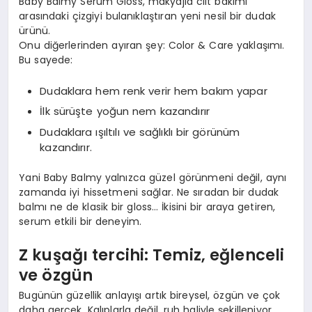
Baby Balmy Serum Gloss, makyajla cilt bakımı
arasındaki çizgiyi bulanıklaştıran yeni nesil bir dudak
ürünü.
Onu diğerlerinden ayıran şey: Color & Care yaklaşımı.
Bu sayede:
Dudaklara hem renk verir hem bakım yapar
İlk sürüşte yoğun nem kazandırır
Dudaklara ışıltılı ve sağlıklı bir görünüm
kazandırır.
Yani Baby Balmy yalnızca güzel görünmeni değil, aynı
zamanda iyi hissetmeni sağlar. Ne sıradan bir dudak
balmı ne de klasik bir gloss… İkisini bir araya getiren,
serum etkili bir deneyim.
Z
ku
şağı tercihi: Temiz, eğlenceli
ve
ö
zgün
Bugünün güzellik anlayışı artık bireysel, özgün ve çok
daha gerçek. Kalıplarla değil, ruh haliyle şekilleniyor.