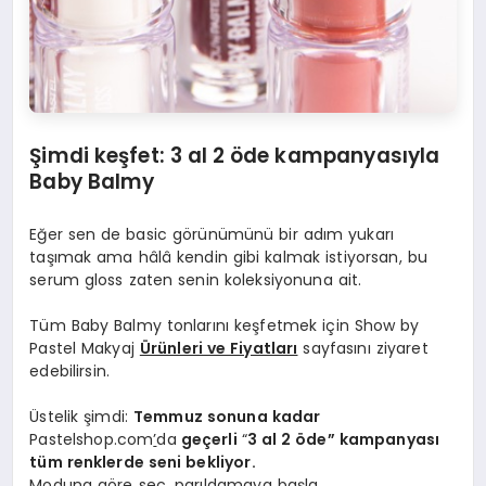
Şimdi keş
fet: 3
a
l 2
ö
de kampanyasıyla
Baby Balmy
Eğer sen de basic görünümünü bir adım yukarı
taşımak ama hâlâ kendin gibi kalmak istiyorsan, bu
serum gloss zaten senin koleksiyonuna ait.
Tüm Baby Balmy tonlarını keşfetmek için Show by
Pastel Makyaj
Ü
rünleri ve Fiyatları
sayfasını ziyaret
edebilirsin.
Üstelik şimdi:
Temmuz sonuna kadar
Pastelshop.com
’
da
ge
çerli
“
3 al 2
ö
de” kampanyası
tüm renklerde seni bekliyor.
Moduna göre seç, parıldamaya başla.