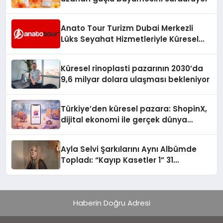
Anato Tour Turizm Dubai Merkezli
Lüks Seyahat Hizmetleriyle Küresel
Turizmde Öne Çıkıyor
Küresel rinoplasti pazarının 2030’da
9,6 milyar dolara ulaşması bekleniyor
Türkiye’den küresel pazara: ShopinX,
dijital ekonomi ile gerçek dünya
alışverişini bir araya getirmeyi
hedefliyor
Ayla Selvi Şarkılarını Aynı Albümde
Topladı: “Kayıp Kasetler 1” 31
Temmuz’da Yayında
Haberin Doğru Adresi