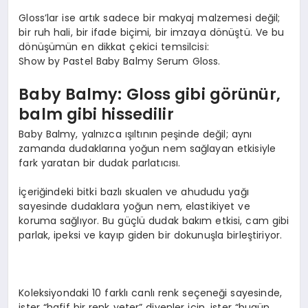
Gloss’lar ise artık sadece bir makyaj malzemesi değil;
bir ruh hali, bir ifade biçimi, bir imzaya dönüştü. Ve bu
dönüşümün en dikkat çekici temsilcisi:
Show by Pastel Baby Balmy Serum Gloss.
B
aby Balmy: Gloss
gibi g
ö
rünür,
b
alm
gibi hissedilir
Baby Balmy, yalnızca ışıltının peşinde değil; aynı
zamanda dudaklarına yoğun nem sağlayan etkisiyle
fark yaratan bir dudak parlatıcısı.
İçeriğindeki bitki bazlı skualen ve ahududu yağı
sayesinde dudaklara yoğun nem, elastikiyet ve
koruma sağlıyor. Bu güçlü dudak bakım etkisi, cam gibi
parlak, ipeksi ve kayıp giden bir dokunuşla birleştiriyor.
Koleksiyondaki 10 farklı canlı renk seçeneği sayesinde,
ister “hafif bir renk yeter” diyenler için, ister “bugün