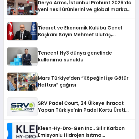
Derya Arms, İstanbul Prohunt 2026’da
yeni nesil ürünlerini ve global marka
vizyonunu sergiledi
Ticaret ve Ekonomik Kulübü Genel
Başkanı Sayın Mehmet Ulutaş,
ekonomiye dair yaptığı açıklamada
şunları kaydetti:
Tencent Hy3 dünya genelinde
kullanıma sunuldu
Mars Türkiye’den “Köpeğini İşe Götür
Haftası” çağrısı
SRV Padel Court, 24 Ülkeye İhracat
Yapan Türkiye’nin Padel Kortu Üretim
Gücü
Kleen-Hy-Dro-Gen Inc., Sıfır Karbon
Emisyonlu Hidrojen Isıtma