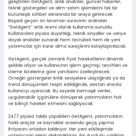
geliştirilen GetAgent, anlık analizler, güncel haberler,
teknik göstergeler ve alım-satım işlemlerini tek bir
bütünleşik sohbet ekranında bir araya getirecek.
Başarılı geçen ön lansman sürecinin ardından
“GetAgent” artık resmi olarak kullanıma sunuldu.
Kullanıcılara piyasa duyarlılığı, teknik sinyaller ve veriye
dayalı analizler sunarak hem tecrübeli hem de yeni
yatırımcılar için karar alma süreçlerini kolaylaştırılacak.
GetAgent, gerçek zamanlı fiyat hareketlerini dinamik
şekilde izliyor ve kullanıcının işlem geçmişi, tercihleri ve
izleme listelerine göre yanıtlarını özelleştirecek.
Örneğin göstergeler kritik seviyelere ulaştığında ya da
trend dönüşümleri tespit edildiğinde, asistan anında
kullanıcıyı uyaracak. Bu sayede karmaşık veriler,
uygulanabilir içgörülere dönüşerek yatırımcıların hızlı
ve bilinçli hareket etmesini sağlayacak.
24/7 piyasa takibi yapabilen GetAgent, yatırımcıların
farklı araçlar ve kaynaklar arasında geçiş yapma
ihtiyacını ortadan kaldırıyor. Her yeni etkileşimde
yatırımcının işlem alışkanlıklarını, ilgi duyduğu varlıkları