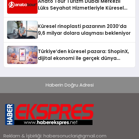
Anato Tour Turizm Dubai Merkezli
Lüks Seyahat Hizmetleriyle Küresel
Turizmde Öne Çıkıyor
Küresel rinoplasti pazarının 2030’da
9,6 milyar dolara ulaşması bekleniyor
Türkiye’den küresel pazara: ShopinX,
dijital ekonomi ile gerçek dünya
alışverişini bir araya getirmeyi
hedefliyor
Haberin Doğru Adresi
Reklam & İşbirliği:
habersonuclari@gmail.com