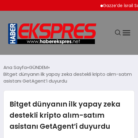
Gazze’de İsrail Saldırı
DÜNYA
Ana Sayfa
GÜNDEM
Bitget dünyanın ilk yapay zeka destekli kripto alım-satım
asistanı GetAgent’i duyurdu
EKONOMİ
SİYASET
Bitget dünyanın ilk yapay zeka
destekli kripto alım-satım
SPOR
asistanı GetAgent’i duyurdu
YAŞAM