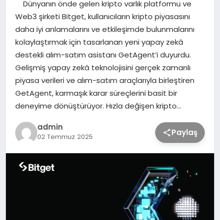
Dünyanın önde gelen kripto varlık platformu ve
Web3 şirketi Bitget, kullanıcıların kripto piyasasını
TEKNOLOJİ
daha iyi anlamalarını ve etkileşimde bulunmalarını
kolaylaştırmak için tasarlanan yeni yapay zekâ
destekli alım-satım asistanı GetAgent’i duyurdu.
SAĞLIK
Gelişmiş yapay zekâ teknolojisini gerçek zamanlı
piyasa verileri ve alım-satım araçlarıyla birleştiren
MAGAZİN
GetAgent, karmaşık karar süreçlerini basit bir
deneyime dönüştürüyor. Hızla değişen kripto…
EĞİTİM
admin
Paylaş
02 Temmuz 2025