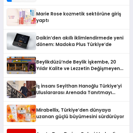
Teknolojisinde ISO ve TSSA
Düzenleyici Onaylarını Aldı
Marie Rose kozmetik sektörüne giriş
yaptı
Daikin’den akıllı iklimlendirmede yeni
dönem: Madoka Plus Türkiye’de
Beylikdüzü’nde Beylik İşkembe, 20
Yıldır Kalite ve Lezzetin Değişmeyen
Adresi
İş İnsanı Seyithan Hanoğlu Türkiye’yi
Uluslararası Arenada Tanıtmayı
Hedefliyor
Mirabellix, Türkiye’den dünyaya
uzanan güçlü büyümesini sürdürüyor