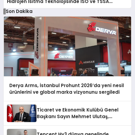
Hidrojen Isıtma Teknolojisinde ISO ve TSSA
Düzenleyici Onaylarını Aldı
Son Dakika
Derya Arms, İstanbul Prohunt 2026’da yeni nesil
ürünlerini ve global marka vizyonunu sergiledi
Ticaret ve Ekonomik Kulübü Genel
Başkanı Sayın Mehmet Ulutaş,
ekonomiye dair yaptığı açıklamada
şunları kaydetti:
Tencent Hy3 dünya genelinde