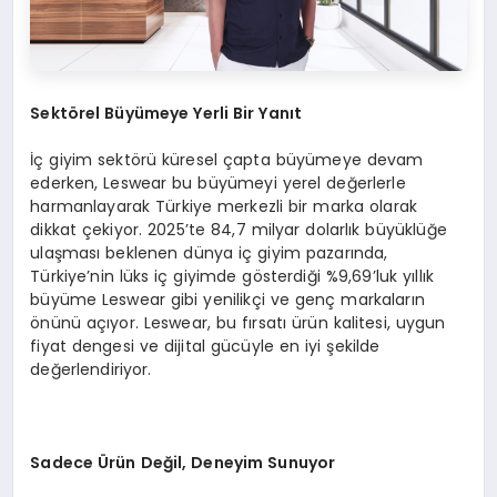
Sekt
ö
rel B
üyümeye Yerli Bir Yanıt
İç giyim sektörü küresel çapta büyümeye devam
ederken, Leswear bu büyümeyi yerel değerlerle
harmanlayarak Türkiye merkezli bir marka olarak
dikkat çekiyor. 2025’te 84,7 milyar dolarlık büyüklüğe
ulaşması beklenen dünya iç giyim pazarında,
Türkiye’nin lüks iç giyimde gösterdiği %9,69’luk yıllık
büyüme Leswear gibi yenilikçi ve genç markaların
önünü açıyor. Leswear, bu fırsatı ürün kalitesi, uygun
fiyat dengesi ve dijital gücüyle en iyi şekilde
değerlendiriyor.
Sadece
Ü
rü
n De
ğil, Deneyim Sunuyor