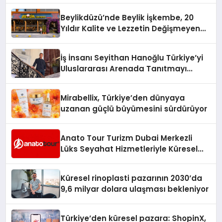
Beylikdüzü’nde Beylik İşkembe, 20
Yıldır Kalite ve Lezzetin Değişmeyen
Adresi
İş İnsanı Seyithan Hanoğlu Türkiye’yi
Uluslararası Arenada Tanıtmayı
Hedefliyor
Mirabellix, Türkiye’den dünyaya
uzanan güçlü büyümesini sürdürüyor
Anato Tour Turizm Dubai Merkezli
Lüks Seyahat Hizmetleriyle Küresel
Turizmde Öne Çıkıyor
Küresel rinoplasti pazarının 2030’da
9,6 milyar dolara ulaşması bekleniyor
Türkiye’den küresel pazara: ShopinX,