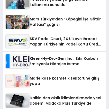
kullanıma sunuldu
Mars Türkiye’den “Köpeğini İşe Götür
Haftası” çağrısı
SRV Padel Court, 24 Ülkeye İhracat
Yapan Türkiye’nin Padel Kortu Üretim
Gücü
Kleen-Hy-Dro-Gen Inc., Sıfır Karbon
Emisyonlu Hidrojen Isıtma
Teknolojisinde ISO ve TSSA
Düzenleyici Onaylarını Aldı
Marie Rose kozmetik sektörüne giriş
yaptı
Daikin’den akıllı iklimlendirmede yeni
dönem: Madoka Plus Türkiye’de