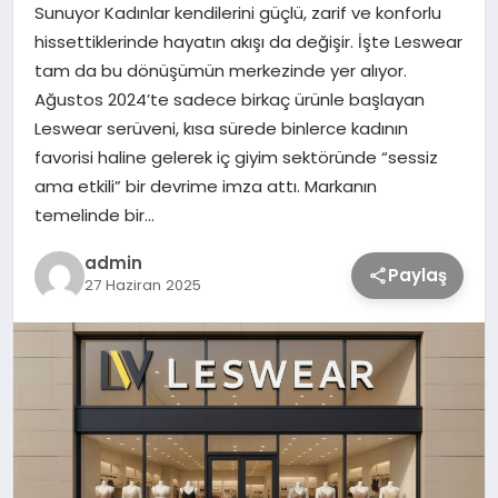
Sunuyor Kadınlar kendilerini güçlü, zarif ve konforlu
hissettiklerinde hayatın akışı da değişir. İşte Leswear
TEKNOLOJİ
tam da bu dönüşümün merkezinde yer alıyor.
Ağustos 2024’te sadece birkaç ürünle başlayan
Leswear serüveni, kısa sürede binlerce kadının
SAĞLIK
favorisi haline gelerek iç giyim sektöründe “sessiz
ama etkili” bir devrime imza attı. Markanın
MAGAZİN
temelinde bir…
EĞİTİM
admin
Paylaş
27 Haziran 2025