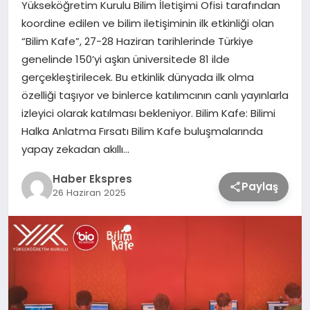
Yükseköğretim Kurulu Bilim İletişimi Ofisi tarafından
koordine edilen ve bilim iletişiminin ilk etkinliği olan
TEKNOLOJİ
“Bilim Kafe”, 27-28 Haziran tarihlerinde Türkiye
genelinde 150’yi aşkın üniversitede 81 ilde
gerçekleştirilecek. Bu etkinlik dünyada ilk olma
SAĞLIK
özelliği taşıyor ve binlerce katılımcının canlı yayınlarla
izleyici olarak katılması bekleniyor. Bilim Kafe: Bilimi
MAGAZİN
Halka Anlatma Fırsatı Bilim Kafe buluşmalarında
yapay zekadan akıllı…
EĞİTİM
Haber Ekspres
Paylaş
26 Haziran 2025