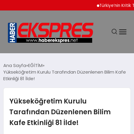
Türkiye’nin Kritik Tekno
DÜNYA
Ana Sayfa
EĞİTİM
Yükseköğretim Kurulu Tarafından Düzenlenen Bilim Kafe
Etkinliği 81 İlde!
EKONOMİ
SİYASET
Yükseköğretim Kurulu
Tarafından Düzenlenen Bilim
SPOR
Kafe Etkinliği 81 İlde!
YAŞAM