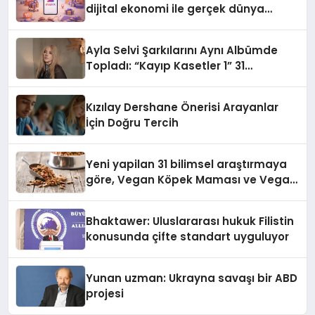
dijital ekonomi ile gerçek dünya
alışverişini bir araya getirmeyi
hedefliyor
Ayla Selvi Şarkılarını Aynı Albümde
Topladı: “Kayıp Kasetler 1” 31
Temmuz’da Yayında
Kızılay Dershane Önerisi Arayanlar
İçin Doğru Tercih
Yeni yapilan 31 bilimsel araştırmaya
göre, Vegan Köpek Maması ve Vegan
Kedi Mamasının İyi Sindirildiğini
Ortaya Koydu
Bhaktawer: Uluslararası hukuk Filistin
konusunda çifte standart uyguluyor
Yunan uzman: Ukrayna savaşı bir ABD
projesi