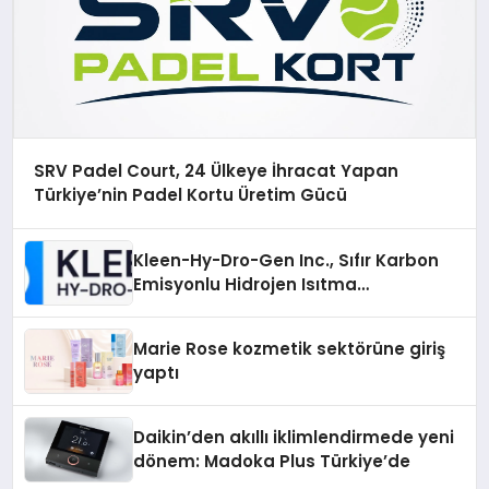
SRV Padel Court, 24 Ülkeye İhracat Yapan
Türkiye’nin Padel Kortu Üretim Gücü
Kleen-Hy-Dro-Gen Inc., Sıfır Karbon
Emisyonlu Hidrojen Isıtma
Teknolojisinde ISO ve TSSA
Düzenleyici Onaylarını Aldı
Marie Rose kozmetik sektörüne giriş
yaptı
Daikin’den akıllı iklimlendirmede yeni
dönem: Madoka Plus Türkiye’de