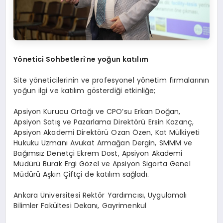
Y
ö
netici Sohbetleri
’
ne yo
ğun katılım
Site yöneticilerinin ve profesyonel yönetim firmalarının
yoğun ilgi ve katılım gösterdiği etkinliğe;
Apsiyon Kurucu Ortağı ve CPO’su Erkan Doğan,
Apsiyon Satış ve Pazarlama Direktörü Ersin Kazanç,
Apsiyon Akademi Direktörü Ozan Özen, Kat Mülkiyeti
Hukuku Uzmanı Avukat Armağan Dergin, SMMM ve
Bağımsız Denetçi Ekrem Dost, Apsiyon Akademi
Müdürü Burak Ergi Gözel ve Apsiyon Sigorta Genel
Müdürü Aşkın Çiftçi de katılım sağladı.
Ankara Üniversitesi Rektör Yardımcısı, Uygulamalı
Bilimler Fakültesi Dekanı, Gayrimenkul