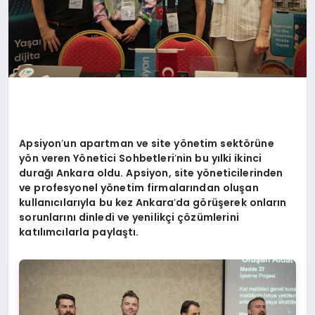
Apsiyon
’
un apartman ve site y
ö
netim sekt
ö
rüne
y
ö
n veren Y
ö
netici Sohbetleri
’
nin bu yılki ikinci
durağı Ankara oldu. Apsiyon, site y
ö
neticilerinden
ve profesyonel y
ö
netim firmalarından oluşan
kullanıcılarıyla bu kez Ankara
’
da g
ö
rüşerek onların
sorunlarını dinledi ve yenilikçi çözümlerini
katılımcılarla paylaştı.