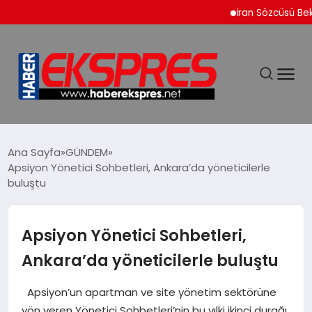
İran Sözcüsü Bekayi Duyu
DÜNYA
Ana Sayfa
GÜNDEM
Apsiyon Yönetici Sohbetleri, Ankara’da yöneticilerle
buluştu
EKONOMİ
SİYASET
Apsiyon Yönetici Sohbetleri,
Ankara’da yöneticilerle buluştu
SPOR
Apsiyon’un apartman ve site yönetim sektörüne
YAŞAM
yön veren Yönetici Sohbetleri’nin bu yılki ikinci durağı