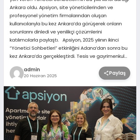
Ankara oldu. Apsiyon, site yöneticilerinden ve
profesyonel yönetim firmalarından oluşan
TEKNOLOJİ
kullanıcılarıyla bu kez Ankara’da görüşerek onların
sorunlarını dinledi ve yenilikçi çözümlerini
SAĞLIK
katılımcılarla paylaştı. Apsiyon, 2025 yılının ikinci
“Yönetici Sohbetleri” etkinliğini Adana’dan sonra bu
MAGAZİN
kez Ankara’da gerçekleştirdi. Tesis ve gayrimenkul…
admin
Paylaş
EĞİTİM
20 Haziran 2025