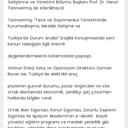
Geliştirme ve Yönetimi Bölümü Başkanı Prof. Dr. Harun
Tanrıvermiş de etkinlikteydi.
Tanrıvermiş; “Tesis ve Gayrimenkul Yönetiminde
Kurumsallaşma, Mesleki Gelişme ve
Türkiye’de Durum Analizi” başlıklı konuşmasında yeni
kanun taslağıyla ilgili önemli
değerlendirmelerini katılımcılarla paylaştı.
Voltrun Enerji Satış ve Operasyon Direktörü Osman
Baran ise; Türkiye’de elektrikli araç
pazarının güncel durumu, pazar öngörüleri ve site
ortak alanlarında ekonomik, yenilikçi şarj çözümleri
hakkında bilgiler verdi.
Ortak Alan Sigortası, Konut Sigortası, Zorunlu Deprem
Sigortası ile Apsiyon Akademi’nin e-devlet kayıtlı
yönetici eğitimi programı ve mesleki yeterlilik gibi
başlıkları, etkinliğin diğer gündemlerini oluşturdu.