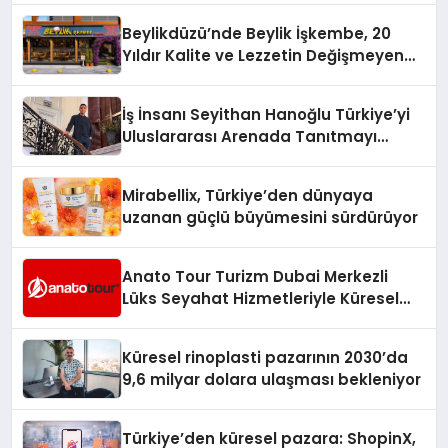
Beylikdüzü’nde Beylik İşkembe, 20
Yıldır Kalite ve Lezzetin Değişmeyen
Adresi
İş İnsanı Seyithan Hanoğlu Türkiye’yi
Uluslararası Arenada Tanıtmayı
Hedefliyor
Mirabellix, Türkiye’den dünyaya
uzanan güçlü büyümesini sürdürüyor
Anato Tour Turizm Dubai Merkezli
Lüks Seyahat Hizmetleriyle Küresel
Turizmde Öne Çıkıyor
Küresel rinoplasti pazarının 2030’da
9,6 milyar dolara ulaşması bekleniyor
Türkiye’den küresel pazara: ShopinX,