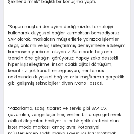
Şekillendirmek” başlıklı bir konuşma yaptı.
“Bugün müşteri deneyimi dediğimizde, teknolojiyi
kullanarak duygusal bağlar kurmaktan bahsediyoruz.
SAP olarak, markaların müşterilerle yalnızca işlemler
değil, anlamlı ve kişiselleştirilmiş deneyimlerle etkileşim
kurmasına yardımcı oluyoruz. Bu alanda beş ana
trendin öne çıktığını görüyoruz: Yapay zeka destekli
hiper kişiselleştirme, insan odaklı dijital dönüşüm,
kesintisiz çok kanallı entegrasyon, her temas
noktasında duygusal bağ ve artırılmış/karma gerçeklik
gibi gelişmiş teknolojiler” diyen Ivano Fossati,
“Pazarlama, satış, ticaret ve servis gibi SAP CX
çözümleri, zenginleştirilmiş verileri bir araya getirerek
akıllı etkileşimleri besliyor. İster bir çelik üreticisi olun
ister moda markası, amaç aynı: Potansiyel
müşterilerden sadık marka savunucuları yaratmak.