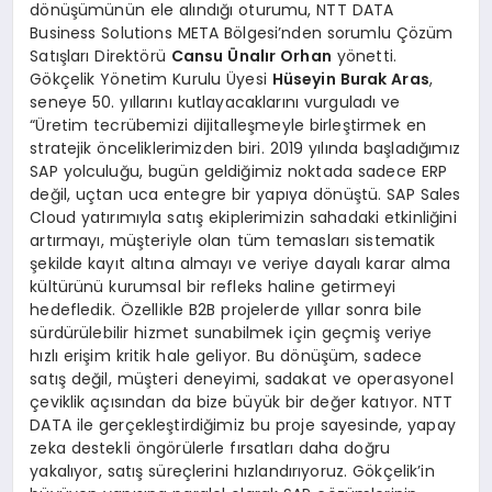
dönüşümünün ele alındığı oturumu, NTT DATA
Business Solutions META Bölgesi’nden sorumlu Çözüm
Satışları Direktörü
Cansu Ünalır Orhan
yönetti.
Gökçelik Yönetim Kurulu Üyesi
Hüseyin Burak Aras
,
seneye 50. yıllarını kutlayacaklarını vurguladı ve
“Üretim tecrübemizi dijitalleşmeyle birleştirmek en
stratejik önceliklerimizden biri. 2019 yılında başladığımız
SAP yolculuğu, bugün geldiğimiz noktada sadece ERP
değil, uçtan uca entegre bir yapıya dönüştü. SAP Sales
Cloud yatırımıyla satış ekiplerimizin sahadaki etkinliğini
artırmayı, müşteriyle olan tüm temasları sistematik
şekilde kayıt altına almayı ve veriye dayalı karar alma
kültürünü kurumsal bir refleks haline getirmeyi
hedefledik. Özellikle B2B projelerde yıllar sonra bile
sürdürülebilir hizmet sunabilmek için geçmiş veriye
hızlı erişim kritik hale geliyor. Bu dönüşüm, sadece
satış değil, müşteri deneyimi, sadakat ve operasyonel
çeviklik açısından da bize büyük bir değer katıyor. NTT
DATA ile gerçekleştirdiğimiz bu proje sayesinde, yapay
zeka destekli öngörülerle fırsatları daha doğru
yakalıyor, satış süreçlerini hızlandırıyoruz. Gökçelik’in