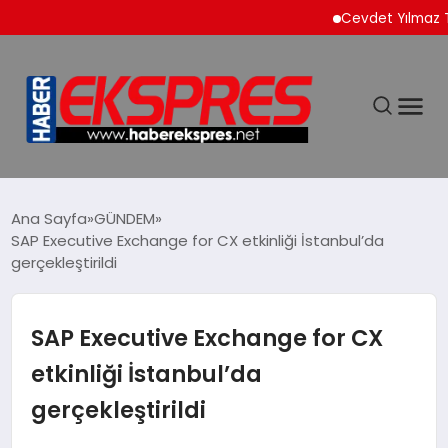
Cevdet Yılmaz Türkiye’nin 
DÜNYA
Ana Sayfa
GÜNDEM
SAP Executive Exchange for CX etkinliği İstanbul’da
gerçekleştirildi
EKONOMİ
SİYASET
SAP Executive Exchange for CX
etkinliği İstanbul’da
SPOR
gerçekleştirildi
YAŞAM