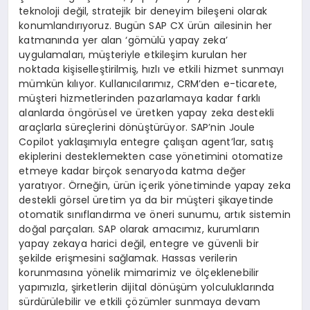
teknoloji değil, stratejik bir deneyim bileşeni olarak
konumlandırıyoruz. Bugün SAP CX ürün ailesinin her
katmanında yer alan ‘gömülü yapay zeka’
uygulamaları, müşteriyle etkileşim kurulan her
noktada kişiselleştirilmiş, hızlı ve etkili hizmet sunmayı
mümkün kılıyor. Kullanıcılarımız, CRM’den e-ticarete,
müşteri hizmetlerinden pazarlamaya kadar farklı
alanlarda öngörüsel ve üretken yapay zeka destekli
araçlarla süreçlerini dönüştürüyor. SAP’nin Joule
Copilot yaklaşımıyla entegre çalışan agent’lar, satış
ekiplerini desteklemekten case yönetimini otomatize
etmeye kadar birçok senaryoda katma değer
yaratıyor. Örneğin, ürün içerik yönetiminde yapay zeka
destekli görsel üretim ya da bir müşteri şikayetinde
otomatik sınıflandırma ve öneri sunumu, artık sistemin
doğal parçaları. SAP olarak amacımız, kurumların
yapay zekaya harici değil, entegre ve güvenli bir
şekilde erişmesini sağlamak. Hassas verilerin
korunmasına yönelik mimarimiz ve ölçeklenebilir
yapımızla, şirketlerin dijital dönüşüm yolculuklarında
sürdürülebilir ve etkili çözümler sunmaya devam