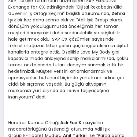
SAP Türkiye tarafından düzenlenen SAP Executive
Exchange for CX etkinliğindeki “Dijital Rekabetin Kilidi:
Güvenilir İş Ortağı Seçimi” başlıklı oturumunda,
Zehra
Işık
bir kez daha sahne aldı ve “Adil Işık Group olarak
dönüşüm yolculuğumuzda önceliğimiz her zaman
müşteri deneyimini daha sürdürülebilir ve erişilebilir
hale getirmek oldu. SAP CX çözümleri sayesinde
fiziksel mağazacılıktan gelen güçlü içgörülerimizi dijital
kanallarla entegre ettik. Özellikle Love My Body gibi
kapsayıcı moda anlayışına sahip markalarımızda, çoklu
temas noktalarında tutarlı deneyim sunmak kritik bir
hedefimizdi. Müşteri verisini anlamlandırmak ve
operasyonları bütüncül biçimde yönetmek adına çok
ciddi bir sıçrama yaşadık. Bu güçlü altyapının
markamızı yurt dışında da ileriye taşıyacağına
inanıyorum” dedi.
Haratres Kurucu Ortağı
Aslı Ece Kırkaya
’nın
moderatörlüğünü üstlendiği oturumda Adil Işık
Group E-Ticaret Müdürü
Anıl Türker
ise “Parça parça