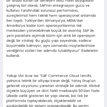
bir arada sunan bir deneyim oldu. Farklı altyapılarla
çalışmış biri olarak, SAP’nin entegrasyon gücü ve
kullanıcı tarafındaki sorunsuz performansı,
süreçlerimizi hem teknik hem operasyonel anlamda
ileri taşıdı. Türkiye’den Almanya’ya, MENA’dan
Amerika’ya kadar tüm operasyonlarımızı tek
merkezden yönetebilmek büyük bir avantaj. SAP ile
yeni pazarlara açılmak bizim için artık bir operasyon
değil, bir strateji. Bu güçlü yapı sayesinde, sadece
büyümekle kalmıyor, aynı zamanda müşterilerimize
verdiğimiz sözleri her adımda tutabiliyoruz” ifadelerini
kullandı.
Yakup Ulvi Acar ise “SAP Commerce Cloud tercihi,
yalnızca teknik bir altyapı kararı değil, Yataş Grup’un
gelecek vizyonunu yansıtan stratejik bir adımdı. Global
ölçekte büyüyen ve dört farklı markasıyla 50’den fazla
ülkede varlık gösteren bir yapı olarak, bizi tek bir
platformda toplayabilecek, ölçeklenebilir ve
sürdürülebilir bir sistem arayışındaydık. Bu seçim