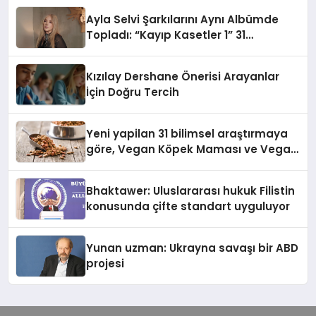
hedefliyor
Ayla Selvi Şarkılarını Aynı Albümde
Topladı: “Kayıp Kasetler 1” 31
Temmuz’da Yayında
Kızılay Dershane Önerisi Arayanlar
İçin Doğru Tercih
Yeni yapilan 31 bilimsel araştırmaya
göre, Vegan Köpek Maması ve Vegan
Kedi Mamasının İyi Sindirildiğini
Ortaya Koydu
Bhaktawer: Uluslararası hukuk Filistin
konusunda çifte standart uyguluyor
Yunan uzman: Ukrayna savaşı bir ABD
projesi