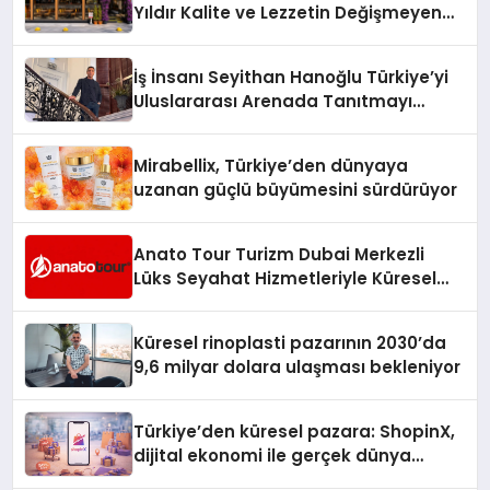
Yıldır Kalite ve Lezzetin Değişmeyen
Adresi
İş İnsanı Seyithan Hanoğlu Türkiye’yi
Uluslararası Arenada Tanıtmayı
Hedefliyor
Mirabellix, Türkiye’den dünyaya
uzanan güçlü büyümesini sürdürüyor
Anato Tour Turizm Dubai Merkezli
Lüks Seyahat Hizmetleriyle Küresel
Turizmde Öne Çıkıyor
Küresel rinoplasti pazarının 2030’da
9,6 milyar dolara ulaşması bekleniyor
Türkiye’den küresel pazara: ShopinX,
dijital ekonomi ile gerçek dünya
alışverişini bir araya getirmeyi