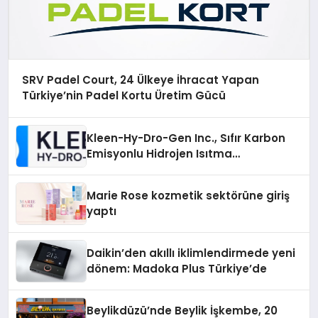
SRV Padel Court, 24 Ülkeye İhracat Yapan
Türkiye’nin Padel Kortu Üretim Gücü
Kleen-Hy-Dro-Gen Inc., Sıfır Karbon
Emisyonlu Hidrojen Isıtma
Teknolojisinde ISO ve TSSA
Düzenleyici Onaylarını Aldı
Marie Rose kozmetik sektörüne giriş
yaptı
Daikin’den akıllı iklimlendirmede yeni
dönem: Madoka Plus Türkiye’de
Beylikdüzü’nde Beylik İşkembe, 20