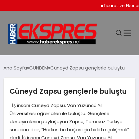
Ticaret ve Ekonomik Kul
DÜNYA
Ana Sayfa
GÜNDEM
Cüneyd Zapsu gençlerle buluştu
EKONOMİ
Cüneyd Zapsu gençlerle buluştu
SİYASET
İş insanı Cüneyd Zapsu, Van Yüzüncü Yıl
Üniversitesi öğrencileri ile buluştu. Gençlerle
SPOR
deneyimlerini paylaşayan Zapsu, Terörsüz Türkiye
sürecine dair, “Herkes bu başarı için birlikte çalışmalı”
dedi. İş insanı Cüneyd Zapsu, Van Yüzüncü Yıl
YAŞAM