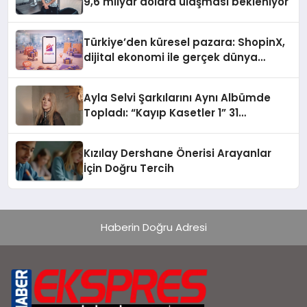
9,6 milyar dolara ulaşması bekleniyor
Türkiye’den küresel pazara: ShopinX,
dijital ekonomi ile gerçek dünya
alışverişini bir araya getirmeyi
hedefliyor
Ayla Selvi Şarkılarını Aynı Albümde
Topladı: “Kayıp Kasetler 1” 31
Temmuz’da Yayında
Kızılay Dershane Önerisi Arayanlar
İçin Doğru Tercih
Haberin Doğru Adresi