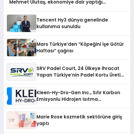
Mehmet Ulutaş, ekonomiye dair yaptığı
açıklamada şunları kaydetti:
Tencent Hy3 dünya genelinde
kullanıma sunuldu
Mars Türkiye’den “Köpeğini İşe Götür
Haftası” çağrısı
SRV Padel Court, 24 Ülkeye İhracat
Yapan Türkiye’nin Padel Kortu Üretim
Gücü
Kleen-Hy-Dro-Gen Inc., Sıfır Karbon
Emisyonlu Hidrojen Isıtma
Teknolojisinde ISO ve TSSA
Düzenleyici Onaylarını Aldı
Marie Rose kozmetik sektörüne giriş
yaptı