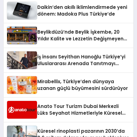
Daikin’den akıllı iklimlendirmede yeni
dönem: Madoka Plus Türkiye’de
Beylikdüzü’nde Beylik İşkembe, 20
Yıldır Kalite ve Lezzetin Değişmeyen
Adresi
İş İnsanı Seyithan Hanoğlu Türkiye’yi
Uluslararası Arenada Tanıtmayı
Hedefliyor
Mirabellix, Türkiye’den dünyaya
uzanan güçlü büyümesini sürdürüyor
Anato Tour Turizm Dubai Merkezli
Lüks Seyahat Hizmetleriyle Küresel
Turizmde Öne Çıkıyor
Küresel rinoplasti pazarının 2030’da