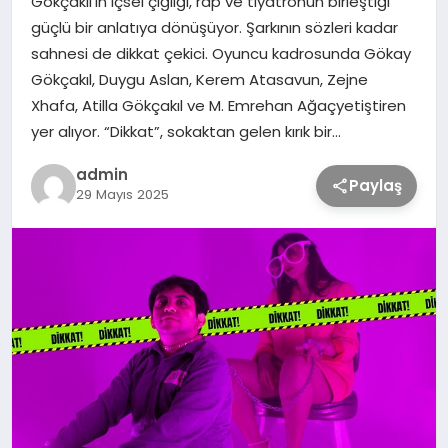
Gökçakıl’ın içsel çığlığı, rap ve tiyatronun birleştiği
güçlü bir anlatıya dönüşüyor. Şarkının sözleri kadar
sahnesi de dikkat çekici. Oyuncu kadrosunda Gökay
TEKNOLOJİ
Gökçakıl, Duygu Aslan, Kerem Atasavun, Zejne
Xhafa, Atilla Gökçakıl ve M. Emrehan Ağaçyetiştiren
SAĞLIK
yer alıyor. “Dikkat”, sokaktan gelen kırık bir…
admin
MAGAZİN
Paylaş
29 Mayıs 2025
EĞİTİM