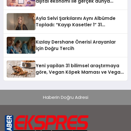
dijital ekonomi ile gerçek dünya
alışverişini bir araya getirmeyi
hedefliyor
Ayla Selvi Şarkılarını Aynı Albümde
Topladı: “Kayıp Kasetler 1” 31
Temmuz’da Yayında
Kızılay Dershane Önerisi Arayanlar
İçin Doğru Tercih
Yeni yapilan 31 bilimsel araştırmaya
göre, Vegan Köpek Maması ve Vegan
Kedi Mamasının İyi Sindirildiğini
Ortaya Koydu
Haberin Doğru Adresi