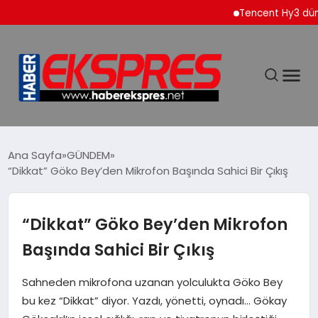
Tencent Hy3 dünya ge
DÜNYA
Ana Sayfa
GÜNDEM
“Dikkat” Göko Bey’den Mikrofon Başında Sahici Bir Çıkış
EKONOMİ
“Dikkat” Göko Bey’den Mikrofon
SİYASET
Başında Sahici Bir Çıkış
SPOR
Sahneden mikrofona uzanan yolculukta Göko Bey
bu kez “Dikkat” diyor. Yazdı, yönetti, oynadı… Gökay
YAŞAM