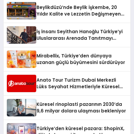
Beylikdüzü’nde Beylik İşkembe, 20
Yıldır Kalite ve Lezzetin Değişmeyen
Adresi
İş İnsanı Seyithan Hanoğlu Türkiye’yi
Uluslararası Arenada Tanıtmayı
Hedefliyor
Mirabellix, Türkiye’den dünyaya
uzanan güçlü büyümesini sürdürüyor
Anato Tour Turizm Dubai Merkezli
Lüks Seyahat Hizmetleriyle Küresel
Turizmde Öne Çıkıyor
Küresel rinoplasti pazarının 2030’da
9,6 milyar dolara ulaşması bekleniyor
Türkiye’den küresel pazara: ShopinX,