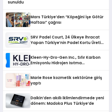
sunuldu
Mars Türkiye’den “Köpeğini İşe Götür
Haftası” çağrısı
SRV Padel Court, 24 Ülkeye İhracat
Yapan Türkiye’nin Padel Kortu Üretim
Gücü
Kleen-Hy-Dro-Gen Inc., Sıfır Karbon
Emisyonlu Hidrojen Isıtma
Teknolojisinde ISO ve TSSA
Düzenleyici Onaylarını Aldı
Marie Rose kozmetik sektörüne giriş
yaptı
Daikin’den akıllı iklimlendirmede yeni
dönem: Madoka Plus Türkiye’de