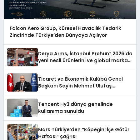
Falcon Aero Group, Küresel Havacılık Tedarik
Zincirinde Türkiye’den Dünyaya Açılıyor
Derya Arms, İstanbul Prohunt 2026’da
yeni nesil ürünlerini ve global marka
vizyonunu sergiledi
Ticaret ve Ekonomik Kulübü Genel
Başkanı Sayın Mehmet Ulutaş,
ekonomiye dair yaptığı açıklamada
şunları kaydetti:
Tencent Hy3 dünya genelinde
kullanıma sunuldu
Mars Türkiye’den “Köpeğini İşe Götür
Haftası” çağrısı