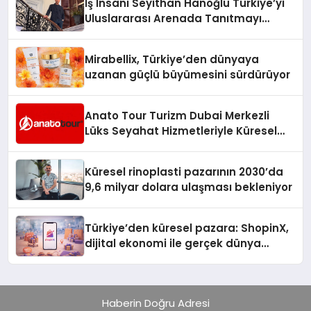
İş İnsanı Seyithan Hanoğlu Türkiye’yi
Uluslararası Arenada Tanıtmayı
Hedefliyor
Mirabellix, Türkiye’den dünyaya
uzanan güçlü büyümesini sürdürüyor
Anato Tour Turizm Dubai Merkezli
Lüks Seyahat Hizmetleriyle Küresel
Turizmde Öne Çıkıyor
Küresel rinoplasti pazarının 2030’da
9,6 milyar dolara ulaşması bekleniyor
Türkiye’den küresel pazara: ShopinX,
dijital ekonomi ile gerçek dünya
alışverişini bir araya getirmeyi
hedefliyor
Haberin Doğru Adresi