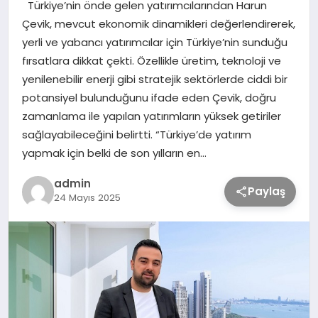
Türkiye’nin önde gelen yatırımcılarından Harun
Çevik, mevcut ekonomik dinamikleri değerlendirerek,
TEKNOLOJİ
yerli ve yabancı yatırımcılar için Türkiye’nin sunduğu
fırsatlara dikkat çekti. Özellikle üretim, teknoloji ve
yenilenebilir enerji gibi stratejik sektörlerde ciddi bir
SAĞLIK
potansiyel bulunduğunu ifade eden Çevik, doğru
zamanlama ile yapılan yatırımların yüksek getiriler
MAGAZİN
sağlayabileceğini belirtti. “Türkiye’de yatırım
yapmak için belki de son yılların en…
EĞİTİM
admin
Paylaş
24 Mayıs 2025