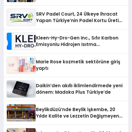
SRV Padel Court, 24 Ülkeye İhracat
Yapan Türkiye’nin Padel Kortu Üretim
Gücü
Kleen-Hy-Dro-Gen Inc., Sıfır Karbon
Emisyonlu Hidrojen Isıtma
Teknolojisinde ISO ve TSSA
Düzenleyici Onaylarını Aldı
Marie Rose kozmetik sektörüne giriş
yaptı
Daikin’den akıllı iklimlendirmede yeni
dönem: Madoka Plus Türkiye’de
Beylikdüzü’nde Beylik İşkembe, 20
Yıldır Kalite ve Lezzetin Değişmeyen
Adresi