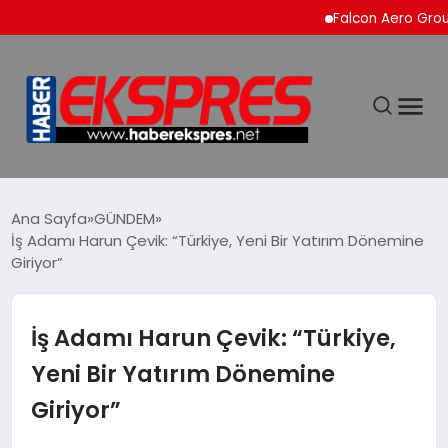
Falcon Aero Group, Küre
DÜNYA
Ana Sayfa
GÜNDEM
İş Adamı Harun Çevik: “Türkiye, Yeni Bir Yatırım Dönemine
Giriyor”
EKONOMİ
SİYASET
İş Adamı Harun Çevik: “Türkiye,
Yeni Bir Yatırım Dönemine
SPOR
Giriyor”
YAŞAM