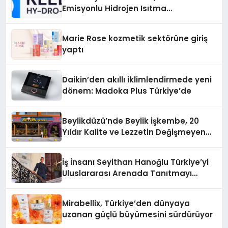
Emisyonlu Hidrojen Isıtma
Teknolojisinde ISO ve TSSA
Düzenleyici Onaylarını Aldı
Marie Rose kozmetik sektörüne giriş
yaptı
Daikin’den akıllı iklimlendirmede yeni
dönem: Madoka Plus Türkiye’de
Beylikdüzü’nde Beylik İşkembe, 20
Yıldır Kalite ve Lezzetin Değişmeyen
Adresi
İş İnsanı Seyithan Hanoğlu Türkiye’yi
Uluslararası Arenada Tanıtmayı
Hedefliyor
Mirabellix, Türkiye’den dünyaya
uzanan güçlü büyümesini sürdürüyor