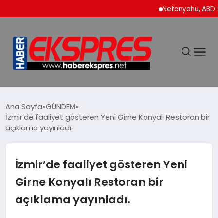
Netanyahu, ABD Savun
DÜNYA
Ana Sayfa
GÜNDEM
İzmir’de faaliyet gösteren Yeni Girne Konyalı Restoran bir
açıklama yayınladı.
EKONOMİ
SİYASET
İzmir’de faaliyet gösteren Yeni
Girne Konyalı Restoran bir
SPOR
açıklama yayınladı.
YAŞAM