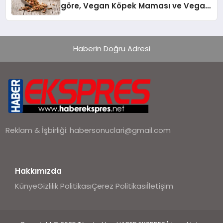
göre, Vegan Köpek Maması ve Vegan
Kedi Mamasının İyi Sindirildiğini
Ortaya Koydu
Haberin Doğru Adresi
Reklam & İşbirliği:
habersonuclari@gmail.com
Hakkımızda
Künye
Gizlilik Politikası
Çerez Politikası
İletişim