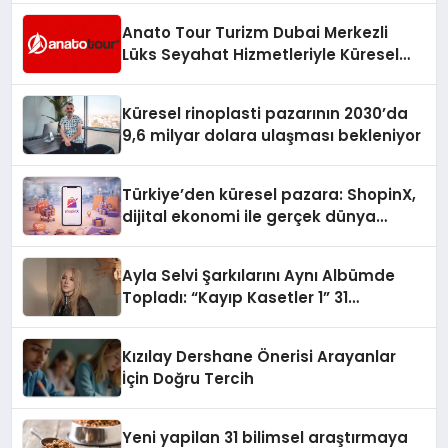
Anato Tour Turizm Dubai Merkezli
Lüks Seyahat Hizmetleriyle Küresel
Turizmde Öne Çıkıyor
Küresel rinoplasti pazarının 2030’da
9,6 milyar dolara ulaşması bekleniyor
Türkiye’den küresel pazara: ShopinX,
dijital ekonomi ile gerçek dünya
alışverişini bir araya getirmeyi
hedefliyor
Ayla Selvi Şarkılarını Aynı Albümde
Topladı: “Kayıp Kasetler 1” 31
Temmuz’da Yayında
Kızılay Dershane Önerisi Arayanlar
İçin Doğru Tercih
Yeni yapilan 31 bilimsel araştırmaya