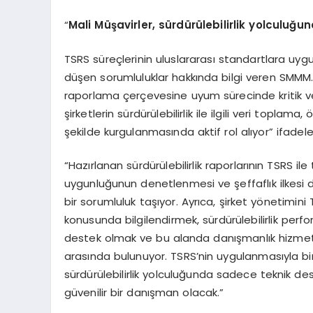
“
Mali Müşavirler, sürdürülebilirlik yolcul
TSRS süreçlerinin uluslararası standartlara uyg
düşen sorumluluklar hakkında bilgi veren SMM
raporlama çerçevesine uyum sürecinde kritik ve
şirketlerin sürdürülebilirlik ile ilgili veri topla
şekilde kurgulanmasında aktif rol alıyor” ifadeler
“
Hazırlanan sürdürülebilirlik raporlarının TSRS il
uygunluğunun denetlenmesi ve şeffaflık ilkesi
bir sorumluluk taşıyor. Ayrıca, şirket yönetimini T
konusunda bilgilendirmek, sürdürülebilirlik perfo
destek olmak ve bu alanda danışmanlık hizmet
arasında bulunuyor. TSRS’nin uygulanmasıyla birl
sürdürülebilirlik yolculuğunda sadece teknik de
güvenilir bir danışman olacak.”