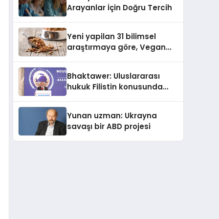
Arayanlar İçin Doğru Tercih
Yeni yapilan 31 bilimsel
araştırmaya göre, Vegan
Köpek Maması ve Vegan
Kedi Mamasının İyi
Bhaktawer: Uluslararası
Sindirildiğini Ortaya Koydu
hukuk Filistin konusunda
çifte standart uyguluyor
Yunan uzman: Ukrayna
savaşı bir ABD projesi