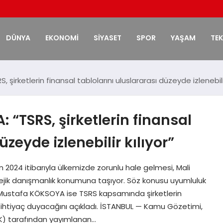
DÜNYA
EKONOMİ
SİYASET
SPOR
YAŞAM
TE
rketlerin finansal tablolarını uluslararası düzeyde izlenebilir 
TSRS, şirketlerin finansal
üzeyde izlenebilir kılıyor”
ın 2024 itibarıyla ülkemizde zorunlu hale gelmesi, Mali
atejik danışmanlık konumuna taşıyor. Söz konusu uyumluluk
M. Mustafa KÖKSOYA ise TSRS kapsamında şirketlerin
ihtiyaç duyacağını açıkladı. İSTANBUL — Kamu Gözetimi,
) tarafından yayımlanan…