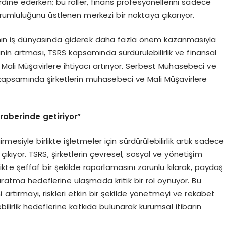
ordine ederken; bu roller, finans profesyonellerini sadece
umluluğunu üstlenen merkezi bir noktaya çıkarıyor.
mının iş dünyasında giderek daha fazla önem kazanmasıyla
minin artması,
TSRS
kapsamında sürdürülebilirlik ve finansal
Mali Müşavirlere ihtiyacı artırıyor. Serbest Muhasebeci ve
kapsamında şirketlerin muhasebeci ve Mali Müşavirlere
raberinde getiriyor”
irmesiyle birlikte işletmeler için sürdürülebilirlik artık sadece
ne çıkıyor. TSRS, şirketlerin çevresel, sosyal ve yönetişim
ikte şeffaf bir şekilde raporlamasını zorunlu kılarak, paydaş
aratma hedeflerine ulaşmada kritik bir rol oynuyor. Bu
artırmayı, riskleri etkin bir şekilde yönetmeyi ve rekabet
ilirlik hedeflerine katkıda bulunarak kurumsal itibarın