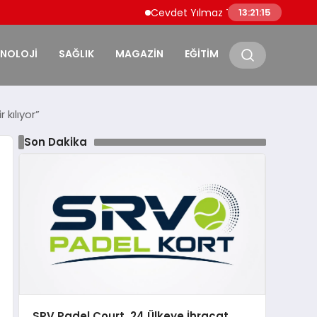
Cevdet Yılmaz Türkiye’nin İhracatının Yüks
13:21:16
KNOLOJİ
SAĞLIK
MAGAZİN
EĞİTİM
kılıyor”
Son Dakika
SRV Padel Court, 24 Ülkeye İhracat