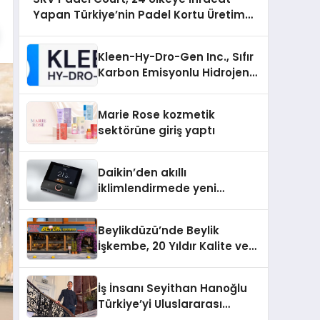
Yapan Türkiye’nin Padel Kortu Üretim
Gücü
Kleen-Hy-Dro-Gen Inc., Sıfır
Karbon Emisyonlu Hidrojen
Isıtma Teknolojisinde ISO ve
TSSA Düzenleyici Onaylarını
Marie Rose kozmetik
Aldı
sektörüne giriş yaptı
Daikin’den akıllı
iklimlendirmede yeni
dönem: Madoka Plus
Türkiye’de
Beylikdüzü’nde Beylik
İşkembe, 20 Yıldır Kalite ve
Lezzetin Değişmeyen Adresi
İş İnsanı Seyithan Hanoğlu
Türkiye’yi Uluslararası
Arenada Tanıtmayı