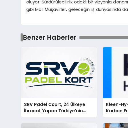
oluyor. Sürdürülebilirlik odaklı bir vizyonla dona
gibi Mali Müşavirler, geleceğin iş dünyasında 
Benzer Haberler
SRV Padel Court, 24 Ülkeye
Kleen-Hy-
İhracat Yapan Türkiye’nin
Karbon Em
Padel Kortu Üretim Gücü
Isıtma Te
TSSA Düze