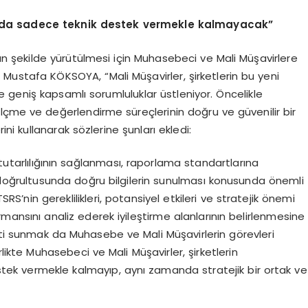
uğunda sadece teknik destek vermekle kalmayacak”
un şekilde yürütülmesi için Muhasebeci ve Mali Müşavirlere
M. Mustafa KÖKSOYA,
“
Mali Müşavirler, şirketlerin bu yeni
 geniş kapsamlı sorumluluklar üstleniyor. Öncelikle
ma, ölçme ve değerlendirme süreçlerinin doğru ve güvenilir bir
ini kullanarak sözlerine şunları ekledi:
e tutarlılığının sağlanması, raporlama standartlarına
 doğrultusunda doğru bilgilerin sunulması konusunda önemli
SRS’nin gereklilikleri, potansiyel etkileri ve stratejik önemi
rmansını analiz ederek iyileştirme alanlarının belirlenmesine
i sunmak da Muhasebe ve Mali Müşavirlerin görevleri
ikte Muhasebeci ve Mali Müşavirler, şirketlerin
stek vermekle kalmayıp, aynı zamanda stratejik bir ortak ve