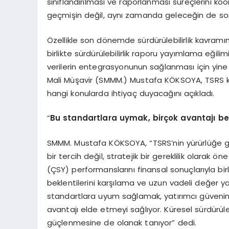
sınıflandırılması ve raporlanması süreçlerini ko
geçmişin değil, aynı zamanda geleceğin de sor
Özellikle son dönemde sürdürülebilirlik kavra
birlikte sürdürülebilirlik raporu yayımlama eğili
verilerin entegrasyonunun sağlanması için yine 
Mali Müşavir (SMMM.) Mustafa KÖKSOYA,
TSRS
hangi konularda ihtiyaç duyacağını açıkladı.
“
Bu standartlara uymak, birçok avantajı be
SMMM. Mustafa KÖKSOYA,
“
TSRS
’
nin yürürlüğe g
bir tercih değil, stratejik bir gereklilik olarak ö
(ÇSY) performanslarını finansal sonuçlarıyla birl
beklentilerini karşılama ve uzun vadeli değer y
standartlara uyum sağlamak, yatırımcı güvenini 
avantajı elde etmeyi sağlıyor. Küresel sürdürüleb
güçlenmesine de olanak tanıyor” dedi.