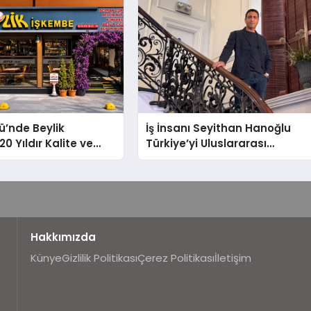
ü’nde Beylik
İş İnsanı Seyithan Hanoğlu
0 Yıldır Kalite ve
Türkiye’yi Uluslararası
Değişmeyen Adresi
Arenada Tanıtmayı Hedefliyo
Hakkımızda
Künye
Gizlilik Politikası
Çerez Politikası
İletişim