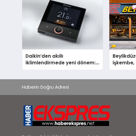
Aldı
Daikin’den akıllı
Beylikdüz
iklimlendirmede yeni dönem:
İşkembe, 2
Madoka Plus Türkiye’de
Lezzetin 
Haberin Doğru Adresi