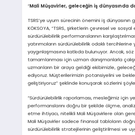
“
Mali Müşavirler, geleceğin iş dünyasında
TSRS’ye uyum sürecinin önemini iş dünyasının 
KÖKSOYA,
“
TSRS, şirketlerin çevresel ve sosyal e
sürdürülebilirlik performanslarının karşılaştırı
yatırımcıların sürdürülebilirlik odaklı tercihleri
yaygınlaşmasına katkıda bulunuyor. Ancak, söz
tamamlanması için uzman danışmanlarla çalışma
uzmanların bir araya geldiği ekibimizle, geleceği
ediyoruz. Müşterilerimizin potansiyelini ve bekle
geliştiriyoruz” şeklinde konuşarak sözlerini şöyle
“
Sürdürülebilirlik raporlaması, mesleğimiz için ye
performanslarını doğru bir şekilde ölçme, analiz
etme ihtiyacı, nitelikli Mali Müşavirlere olan 
Mali Müşavirler sadece finansal tabloların doğr
sürdürülebilirlik stratejilerinin geliştirilmesi v