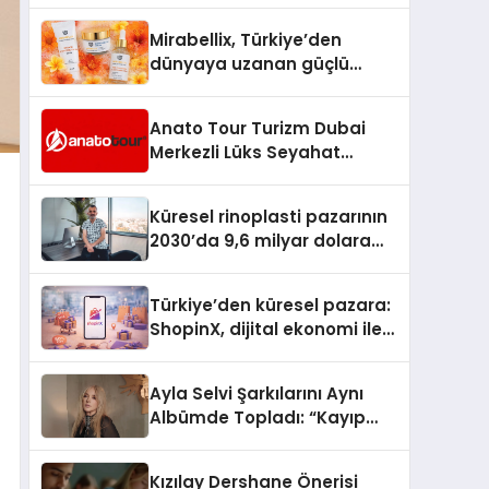
Hedefliyor
Mirabellix, Türkiye’den
dünyaya uzanan güçlü
büyümesini sürdürüyor
Anato Tour Turizm Dubai
Merkezli Lüks Seyahat
Hizmetleriyle Küresel
Turizmde Öne Çıkıyor
Küresel rinoplasti pazarının
2030’da 9,6 milyar dolara
ulaşması bekleniyor
Türkiye’den küresel pazara:
ShopinX, dijital ekonomi ile
gerçek dünya alışverişini bir
araya getirmeyi hedefliyor
Ayla Selvi Şarkılarını Aynı
Albümde Topladı: “Kayıp
Kasetler 1” 31 Temmuz’da
Yayında
Kızılay Dershane Önerisi