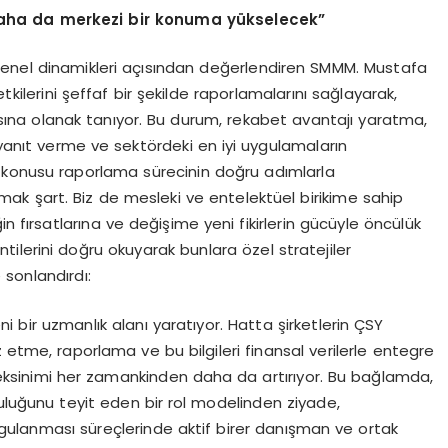
 daha da merkezi bir konuma yükselecek”
genel dinamikleri açısından değerlendiren SMMM. Mustafa
tkilerini şeffaf bir şekilde raporlamalarını sağlayarak,
lmasına olanak tanıyor. Bu durum, rekabet avantajı yaratma,
ne yanıt verme ve sektördeki en iyi uygulamaların
 konusu raporlama sürecinin doğru adımlarla
k şart. Biz de mesleki ve entelektüel birikime sahip
n fırsatlarına ve değişime yeni fikirlerin gücüyle öncülük
ntilerini doğru okuyarak bunlara özel stratejiler
 sonlandırdı:
ni bir uzmanlık alanı yaratıyor. Hatta şirketlerin ÇSY
 etme, raporlama ve bu bilgileri finansal verilerle entegre
gereksinimi her zamankinden daha da artırıyor. Bu bağlamda,
uluğunu teyit eden bir rol modelinden ziyade,
e uygulanması süreçlerinde aktif birer danışman ve ortak