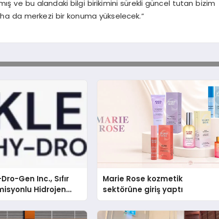
nmış ve bu alandaki bilgi birikimini sürekli güncel tutan bizim
daha da merkezi bir konuma yükselecek.”
Dro-Gen Inc., Sıfır
Marie Rose kozmetik
isyonlu Hidrojen
sektörüne giriş yaptı
knolojisinde ISO ve
nleyici Onaylarını