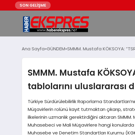
SON GELİŞME
Ana Sayfa
GÜNDEM
SMMM. Mustafa KÖKSOYA: “TSRS, şi
SMMM. Mustafa KÖKSOYA: “
tablolarını uluslararası d
Türkiye Sürdürülebilirlik Raporlama Standartları’n
Müşavirlerin rolünü kayıt tutmaktan çıkarıp, str
ilkelerinin uzmanlık gerektirdiğini aktaran SMM
Muhasebeci ve Mali Müşavirlere hangi konularda 
Muhasebe ve Denetim Standartları Kurumu (KGK