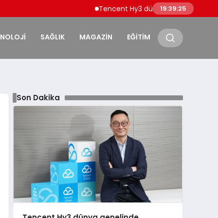
Tencent Hy3 dünya genelinde kullanıma s
19:39:26
KNOLOJİ
SAĞLIK
MAGAZİN
EĞİTİM
Son Dakika
Tencent Hy3 dünya genelinde