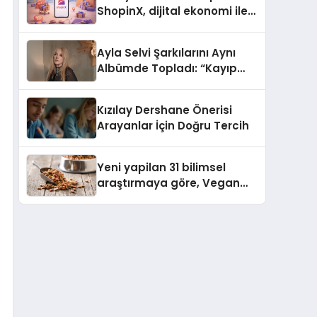
ShopinX, dijital ekonomi ile
gerçek dünya alışverişini bir
araya getirmeyi hedefliyor
Ayla Selvi Şarkılarını Aynı
Albümde Topladı: “Kayıp
Kasetler 1” 31 Temmuz’da
Yayında
Kızılay Dershane Önerisi
Arayanlar İçin Doğru Tercih
Yeni yapilan 31 bilimsel
araştırmaya göre, Vegan
Köpek Maması ve Vegan
Kedi Mamasının İyi
Sindirildiğini Ortaya Koydu