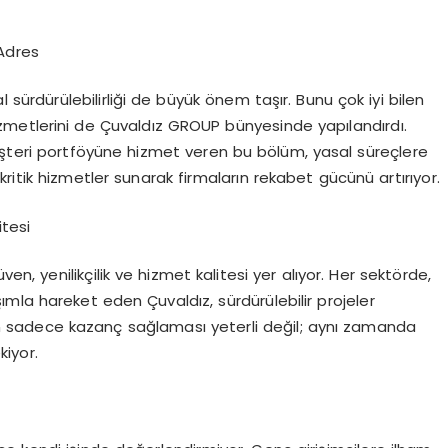
Adres
l sürdürülebilirliği de büyük önem taşır. Bunu çok iyi bilen
metlerini de Çuvaldız GROUP bünyesinde yapılandırdı.
üşteri portföyüne hizmet veren bu bölüm, yasal süreçlere
ritik hizmetler sunarak firmaların rekabet gücünü artırıyor.
itesi
en, yenilikçilik ve hizmet kalitesi yer alıyor. Her sektörde,
mla hareket eden Çuvaldız, sürdürülebilir projeler
in sadece kazanç sağlaması yeterli değil; aynı zamanda
iyor.