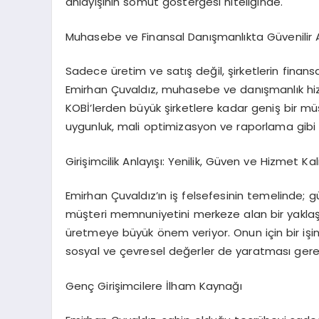
anlayışının somut göstergesi niteliğinde.
Muhasebe ve Finansal Danışmanlıkta Güvenilir 
Sadece üretim ve satış değil, şirketlerin finansa
Emirhan Çuvaldız, muhasebe ve danışmanlık hiz
KOBİ’lerden büyük şirketlere kadar geniş bir m
uygunluk, mali optimizasyon ve raporlama gibi k
Girişimcilik Anlayışı: Yenilik, Güven ve Hizmet Kal
Emirhan Çuvaldız’ın iş felsefesinin temelinde; güv
müşteri memnuniyetini merkeze alan bir yaklaşı
üretmeye büyük önem veriyor. Onun için bir iş
sosyal ve çevresel değerler de yaratması gerek
Genç Girişimcilere İlham Kaynağı