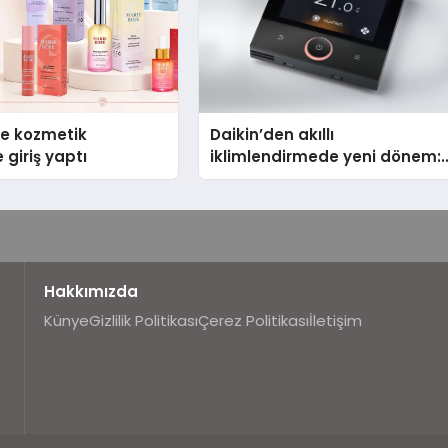
se kozmetik
Daikin’den akıllı
 giriş yaptı
iklimlendirmede yeni dönem:
Madoka Plus Türkiye’de
Hakkımızda
Künye
Gizlilik Politikası
Çerez Politikası
İletişim