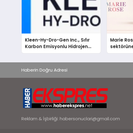
Kleen-Hy-Dro-Gen Inc., Sıfır
Marie Ro
Karbon Emisyonlu Hidrojen
sektörüne
Isıtma Teknolojisinde ISO ve
TSSA Düzenleyici Onaylarını
Aldı
Haberin Doğru Adresi
Reklam & İşbirliği:
habersonuclari@gmail.com