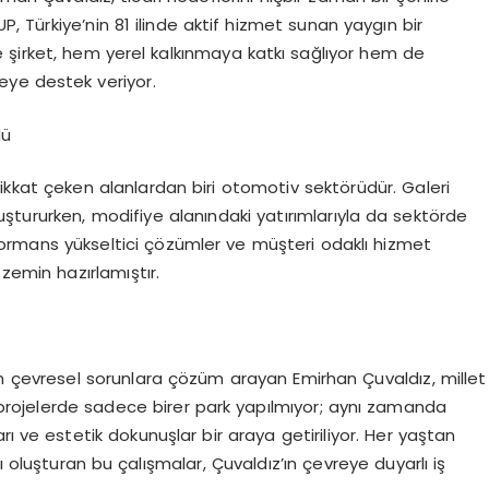
UP, Türkiye’nin 81 ilinde aktif hizmet sunan yaygın bir
 şirket, hem yerel kalkınmaya katkı sağlıyor hem de
eye destek veriyor.
dü
dikkat çeken alanlardan biri otomotiv sektörüdür. Galeri
luştururken, modifiye alanındaki yatırımlarıyla da sektörde
performans yükseltici çözümler ve müşteri odaklı hizmet
 zemin hazırlamıştır.
n çevresel sorunlara çözüm arayan Emirhan Çuvaldız, millet
Bu projelerde sadece birer park yapılmıyor; aynı zamanda
arı ve estetik dokunuşlar bir araya getiriliyor. Her yaştan
 oluşturan bu çalışmalar, Çuvaldız’ın çevreye duyarlı iş