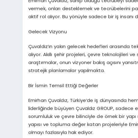
Emirhan Çuvaldız, sahip olduğu tecrübeyi sadec
vermek, onları desteklemek ve tecrübelerini pa
aktif rol alıyor. Bu yönüyle sadece bir iş insan
Gelecek Vizyonu
Çuvaldız’ın yakın gelecek hedefleri arasında te
alıyor. Akıllı şehir projeleri, çevre teknolojileri 
araştırmalar, onun vizyoner bakış açısını yansıt
stratejik planlamalar yapılmakta.
Bir İsmin Temsil Ettiği Değerler
Emirhan Çuvaldız, Türkiye’de iş dünyasında hem
liderliğinde büyüyen Çuvaldız GROUP, sadece e
sorumluluk ve çevre bilinciyle de örnek bir yapı
yapısı ve topluma değer katan projeleriyle Emirh
olmayı fazlasıyla hak ediyor.