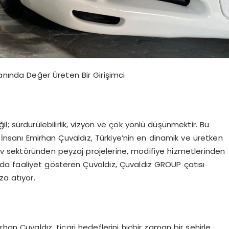
Yanında Değer Üreten Bir Girişimci
l; sürdürülebilirlik, vizyon ve çok yönlü düşünmektir. Bu
ş İnsanı Emirhan Çuvaldız, Türkiye’nin en dinamik ve üretken
otiv sektöründen peyzaj projelerine, modifiye hizmetlerinden
a faaliyet gösteren Çuvaldız, Çuvaldız GROUP çatısı
za atıyor.
han Çuvaldız, ticari hedeflerini hiçbir zaman bir şehirle