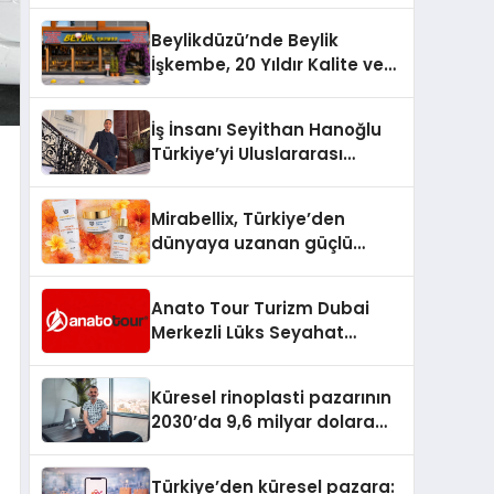
Türkiye’de
Beylikdüzü’nde Beylik
İşkembe, 20 Yıldır Kalite ve
Lezzetin Değişmeyen Adresi
İş İnsanı Seyithan Hanoğlu
Türkiye’yi Uluslararası
Arenada Tanıtmayı
Hedefliyor
Mirabellix, Türkiye’den
dünyaya uzanan güçlü
büyümesini sürdürüyor
Anato Tour Turizm Dubai
Merkezli Lüks Seyahat
Hizmetleriyle Küresel
Turizmde Öne Çıkıyor
Küresel rinoplasti pazarının
2030’da 9,6 milyar dolara
ulaşması bekleniyor
Türkiye’den küresel pazara: