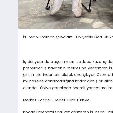
İş İnsanı Emirhan Çuvaldız: Türkiye’nin Dört Bir 
İş dünyasında başarının sırrı sadece kazanç deği
prensipleri iş hayatının merkezine yerleştiren İ
girişimcilerinden biri olarak öne çıkıyor. Otom
muhasebe danışmanlığına kadar geniş bir aland
altında Türkiye genelinde önemli yatırımlara im
Merkez Kocaeli, Hedef Tüm Türkiye
Kocaeli merkezli faaliyet gösteren İş İnsanı Emir