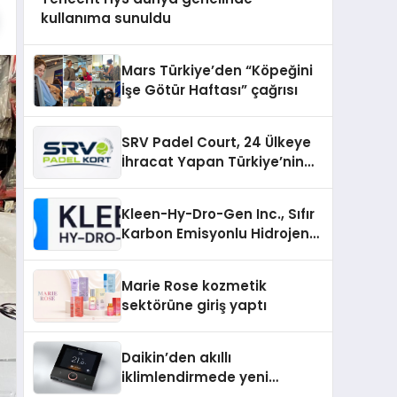
kullanıma sunuldu
Mars Türkiye’den “Köpeğini
İşe Götür Haftası” çağrısı
SRV Padel Court, 24 Ülkeye
İhracat Yapan Türkiye’nin
Padel Kortu Üretim Gücü
Kleen-Hy-Dro-Gen Inc., Sıfır
Karbon Emisyonlu Hidrojen
Isıtma Teknolojisinde ISO ve
TSSA Düzenleyici Onaylarını
Marie Rose kozmetik
Aldı
sektörüne giriş yaptı
Daikin’den akıllı
iklimlendirmede yeni
dönem: Madoka Plus