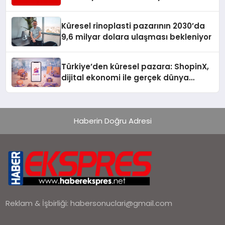
Turizmde Öne Çıkıyor
Küresel rinoplasti pazarının 2030’da
9,6 milyar dolara ulaşması bekleniyor
Türkiye’den küresel pazara: ShopinX,
dijital ekonomi ile gerçek dünya
alışverişini bir araya getirmeyi
hedefliyor
Haberin Doğru Adresi
Reklam & İşbirliği:
habersonuclari@gmail.com