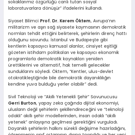
sokaklarımız özgürlüğü canlı tutan sosyal
laboratuvarlara dönüşür” ifadelerini kullandı.
Siyaset Bilimci
Prof. Dr.
Kerem Öktem
, Avrupa’nın
militarizm ve aşırı sağ siyasete kaymasının demokratik
normları tehdit ettiğini belirterek, şehirlerin direnç hattı
olduğunu savundu. İstanbul ve Budapeşte gibi
kentlerin kapsayıcı kamusal alanlar, cinsiyet eşitliği
gözeten istihdam politikaları ve kapsayıcı ekonomik
programlarla demokratik kaynakları yeniden
ürettiklerini ve alternatif, hak temelli gelecekler
sunduklarını söyledi. Öktem, “Kentler, ulus-devlet
otokratikleştiğinde bile demokratik dayanıklılığın
kendine yuva bulduğu yerler olabilir” dedi.
Sivil Teknoloji ve “Akıllı Yetenekli Şehir” Savunucusu
Gerri Burton
, yapay zeka çağında dijital ekonomiyi,
ulusların değil şehirlerin şekillendireceğini ve “teknoloji
odaklı” akıllı şehir modellerinden, insan odaklı “akıllı
yetenek” anlayışına geçilmesi gerektiğini vurguladı.
Dayanıklı şehirlerin halkını sürekli değişime hazırladığını,
öğrenmenin sınıf ortamının dışına taşındığı ve her yeni