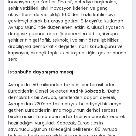
İnovasyon için Kentler Zirvesi”, belediye başkanları,
şehir yetkilileri, sivil inovasyon liderleri ve genç
aktivistlerin de yer aldığı 900’den fazla katılımcıyı
çevrimiçi olarak bir araya getirdi. 9 Mayıs’ta kutlanan
Avrupa Günü’nde düzenlenen etkinlik, ulusal siyasetin
dengesiz gücünü artırdığı dönemlerde bile, Avrupa
şehirlerinin şeffaflık, teknoloji ve sınır ötesi işbirlikleri
aracılığıyla demokratik değerleri nasıl koruduğunu ve
kapsayıcı, dirençli topluluklar inşa ettiğini gözler önüne
serdi.
İstanbul
’
a dayanış
ma
mesajı
Avrupa’da 150 milyondan fazla insanı temsil eden
Eurocities’in Genel Sekreteri
Andr
é Sobczak
, “Daha
demokratik bir Avrupa, şehirlerden başlar” diyerek,
Avrupa’dan 220’den fazla büyük belediyeyi bir araya
getiren Eurocities’in, İmamoğlu’nun derhal serbest
bırakılmasını talep eden ortak bildiriye öncülük ederek
hazırladığını vurguladı. Sobczak, Eurocities’in
savunuculuğunun süreceğini belirterek, 80 Avrupa
belediye başkanının bildiriyi şimdiden imzaladığını