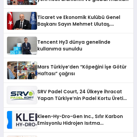
vizyonunu sergiledi
Ticaret ve Ekonomik Kulübü Genel
Başkanı Sayın Mehmet Ulutaş,
ekonomiye dair yaptığı açıklamada
şunları kaydetti:
Tencent Hy3 dünya genelinde
kullanıma sunuldu
Mars Türkiye’den “Köpeğini İşe Götür
Haftası” çağrısı
SRV Padel Court, 24 Ülkeye İhracat
Yapan Türkiye’nin Padel Kortu Üretim
Gücü
Kleen-Hy-Dro-Gen Inc., Sıfır Karbon
Emisyonlu Hidrojen Isıtma
Teknolojisinde ISO ve TSSA
Düzenleyici Onaylarını Aldı