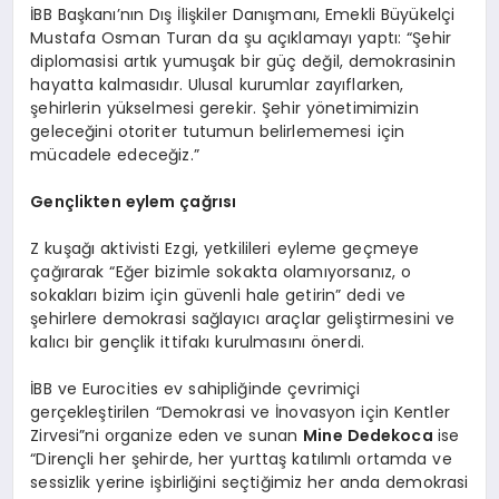
İBB Başkanı’nın Dış İlişkiler Danışmanı, Emekli Büyükelçi
Mustafa Osman Turan da şu açıklamayı yaptı: “Şehir
diplomasisi artık yumuşak bir güç değil, demokrasinin
hayatta kalmasıdır. Ulusal kurumlar zayıflarken,
şehirlerin yükselmesi gerekir. Şehir yönetimimizin
geleceğini otoriter tutumun belirlememesi için
mücadele edeceğiz.”
Gen
çlikten eylem çağrısı
Z kuşağı aktivisti Ezgi, yetkilileri eyleme geçmeye
çağırarak “Eğer bizimle sokakta olamıyorsanız, o
sokakları bizim için güvenli hale getirin” dedi ve
şehirlere demokrasi sağlayıcı araçlar geliştirmesini ve
kalıcı bir gençlik ittifakı kurulmasını önerdi.
İBB ve Eurocities ev sahipliğinde çevrimiçi
gerçekleştirilen “Demokrasi ve İnovasyon için Kentler
Zirvesi”ni organize eden ve sunan
Mine Dedekoca
ise
“Dirençli her şehirde, her yurttaş katılımlı ortamda ve
sessizlik yerine işbirliğini seçtiğimiz her anda demokrasi