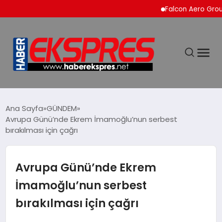
Falcon Aero Group, Küres
DÜNYA
Ana Sayfa
GÜNDEM
Avrupa Günü’nde Ekrem İmamoğlu’nun serbest
bırakılması için çağrı
EKONOMİ
SİYASET
Avrupa Günü’nde Ekrem
İmamoğlu’nun serbest
SPOR
bırakılması için çağrı
YAŞAM