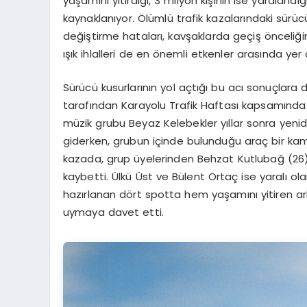
yaşamını yitirdiği, 3 milyon kişinin ise yaraland
kaynaklanıyor. Ölümlü trafik kazalarındaki sürücü
değiştirme hataları, kavşaklarda geçiş önceli
ışık ihlalleri de en önemli etkenler arasında yer a
Sürücü kusurlarının yol açtığı bu acı sonuçlara
tarafından Karayolu Trafik Haftası kapsamında
müzik grubu Beyaz Kelebekler yıllar sonra yenid
giderken, grubun içinde bulunduğu araç bir ka
kazada, grup üyelerinden Behzat Kutlubağ (26) i
kaybetti. Ülkü Üst ve Bülent Ortaç ise yaralı 
hazırlanan dört spotta hem yaşamını yitiren ark
uymaya davet etti.