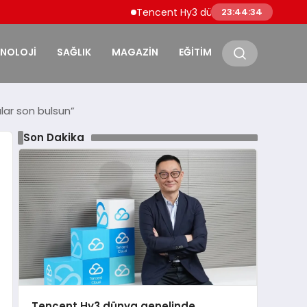
Tencent Hy3 dünya genelinde kullanıma sunul
23:44:36
KNOLOJİ
SAĞLIK
MAGAZİN
EĞİTİM
alar son bulsun”
Son Dakika
Tencent Hy3 dünya genelinde