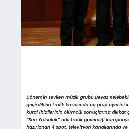
D
ö
nemin sevilen müzik grubu Beyaz Kelebekler
geçirdikleri trafik kazasında üç grup üyesini k
kural ihlallerinin
ö
lümcül sonuçlarına dikkat ç
“
Son Yolculuk” adlı trafik güvenliği kampan
hazırlanan 4 spot, televizyon kanallarında 