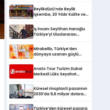
Türkiye’de
Beylikdüzü’nde Beylik
İşkembe, 20 Yıldır Kalite ve
Lezzetin Değişmeyen Adresi
İş İnsanı Seyithan Hanoğlu
Türkiye’yi Uluslararası
Arenada Tanıtmayı
Hedefliyor
Mirabellix, Türkiye’den
dünyaya uzanan güçlü
büyümesini sürdürüyor
Anato Tour Turizm Dubai
Merkezli Lüks Seyahat
Hizmetleriyle Küresel
Turizmde Öne Çıkıyor
Küresel rinoplasti pazarının
2030’da 9,6 milyar dolara
ulaşması bekleniyor
Türkiye’den küresel pazara: