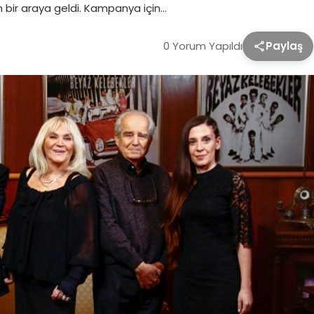
 bir araya geldi. Kampanya için…
0 Yorum Yapıldı
Paylaş