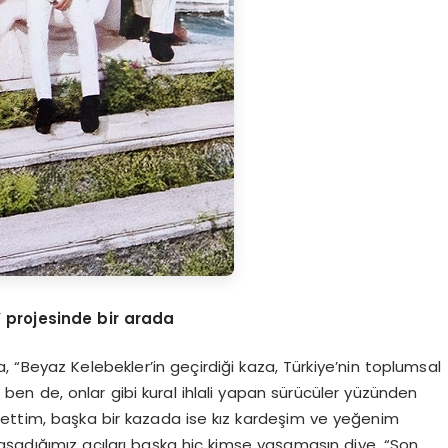
 projesinde bir a
rada
 “Beyaz Kelebekler’in geçirdiği kaza, Türkiye’nin toplumsal
ki ben de, onlar gibi kural ihlali yapan sürücüler yüzünden
bettim, başka bir kazada ise kız kardeşim ve yeğenim
aşadığımız acıları başka hiç kimse yaşamasın diye, “Son