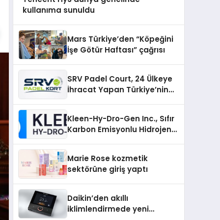
kullanıma sunuldu
Mars Türkiye’den “Köpeğini
İşe Götür Haftası” çağrısı
SRV Padel Court, 24 Ülkeye
İhracat Yapan Türkiye’nin
Padel Kortu Üretim Gücü
Kleen-Hy-Dro-Gen Inc., Sıfır
Karbon Emisyonlu Hidrojen
Isıtma Teknolojisinde ISO ve
TSSA Düzenleyici Onaylarını
Marie Rose kozmetik
Aldı
sektörüne giriş yaptı
Daikin’den akıllı
iklimlendirmede yeni
dönem: Madoka Plus