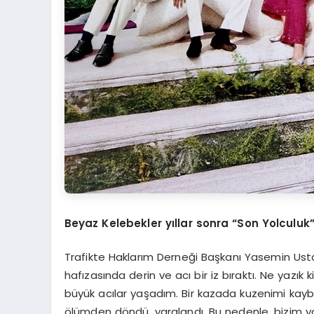
Beyaz Kelebekler yıllar sonra “Son Yolculuk”
Trafikte Haklarım Derneği Başkanı Yasemin Usta,
hafızasında derin ve acı bir iz bıraktı. Ne yazık 
büyük acılar yaşadım. Bir kazada kuzenimi kay
ölümden döndü, yaralandı. Bu nedenle, bizim y