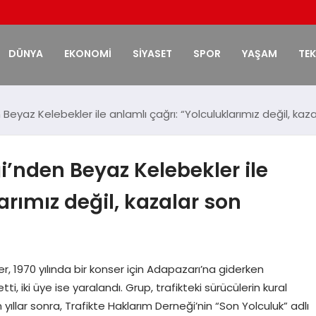
DÜNYA
EKONOMİ
SİYASET
SPOR
YAŞAM
TE
Beyaz Kelebekler ile anlamlı çağrı: “Yolculuklarımız değil, kaz
i’nden Beyaz Kelebekler ile
arımız değil, kazalar son
1970 yılında bir konser için Adapazarı’na giderken
ti, iki üye ise yaralandı. Grup, trafikteki sürücülerin kural
 yıllar sonra, Trafikte Haklarım Derneği’nin “Son Yolculuk” adlı