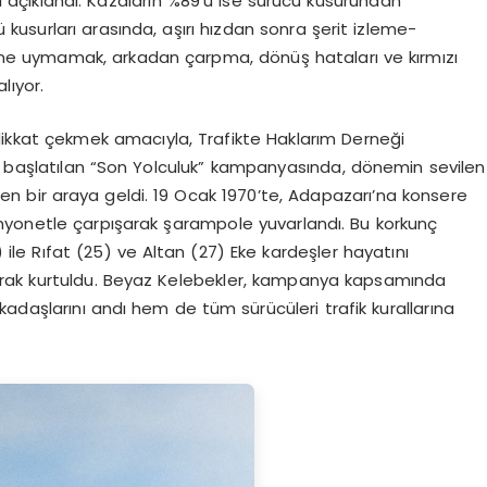
ığı açıklandı. Kazaların %89’u ise sürücü kusurundan
 kusurları arasında, aşırı hızdan sonra şerit izleme-
ğine uymamak, arkadan çarpma, dönüş hataları ve kırmızı
lıyor.
 dikkat çekmek amacıyla, Trafikte Haklarım Derneği
 başlatılan “Son Yolculuk” kampanyasında, dönemin sevilen
en bir araya geldi. 19 Ocak 1970’te, Adapazarı’na konsere
myonetle çarpışarak şarampole yuvarlandı. Bu korkunç
le Rıfat (25) ve Altan (27) Eke kardeşler hayatını
olarak kurtuldu. Beyaz Kelebekler, kampanya kapsamında
adaşlarını andı hem de tüm sürücüleri trafik kurallarına