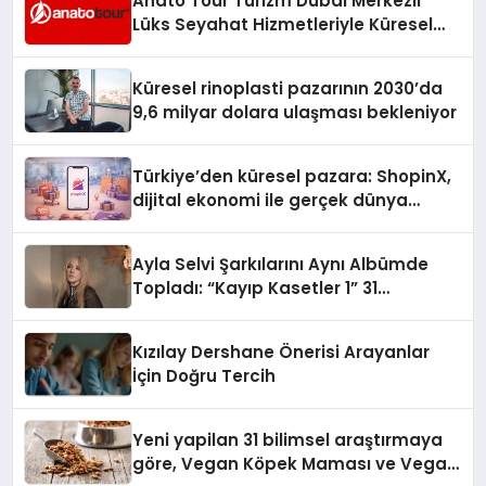
Anato Tour Turizm Dubai Merkezli
Lüks Seyahat Hizmetleriyle Küresel
Turizmde Öne Çıkıyor
Küresel rinoplasti pazarının 2030’da
9,6 milyar dolara ulaşması bekleniyor
Türkiye’den küresel pazara: ShopinX,
dijital ekonomi ile gerçek dünya
alışverişini bir araya getirmeyi
hedefliyor
Ayla Selvi Şarkılarını Aynı Albümde
Topladı: “Kayıp Kasetler 1” 31
Temmuz’da Yayında
Kızılay Dershane Önerisi Arayanlar
İçin Doğru Tercih
Yeni yapilan 31 bilimsel araştırmaya
göre, Vegan Köpek Maması ve Vegan