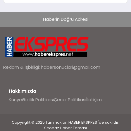
Kedi Mamasının İyi Sindirildiğini
Ortaya Koydu
Haberin Doğru Adresi
Reklam & İşbirliği:
habersonuclari@gmail.com
Hakkımızda
Künye
Gizlilik Politikası
Çerez Politikası
İletişim
Copyright © 2025 Tüm hakları HABER EKSPRES 'de saklıdır.
Seobaz Haber Teması