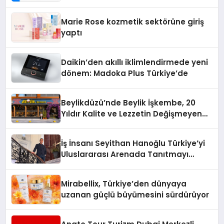
Teknolojisinde ISO ve TSSA
Düzenleyici Onaylarını Aldı
Marie Rose kozmetik sektörüne giriş
yaptı
Daikin’den akıllı iklimlendirmede yeni
dönem: Madoka Plus Türkiye’de
Beylikdüzü’nde Beylik İşkembe, 20
Yıldır Kalite ve Lezzetin Değişmeyen
Adresi
İş İnsanı Seyithan Hanoğlu Türkiye’yi
Uluslararası Arenada Tanıtmayı
Hedefliyor
Mirabellix, Türkiye’den dünyaya
uzanan güçlü büyümesini sürdürüyor