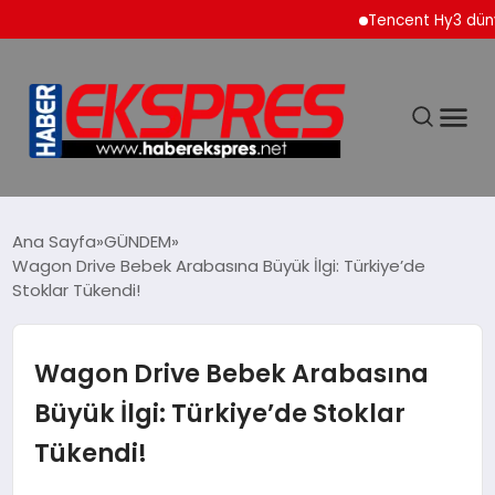
Tencent Hy3 dünya ge
DÜNYA
Ana Sayfa
GÜNDEM
Wagon Drive Bebek Arabasına Büyük İlgi: Türkiye’de
Stoklar Tükendi!
EKONOMİ
SİYASET
Wagon Drive Bebek Arabasına
Büyük İlgi: Türkiye’de Stoklar
SPOR
Tükendi!
YAŞAM