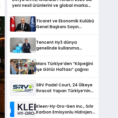
yeni nesil ürünlerini ve global marka
vizyonunu sergiledi
Ticaret ve Ekonomik Kulübü
Genel Başkanı Sayın
Mehmet Ulutaş, ekonomiye
dair yaptığı açıklamada
Tencent Hy3 dünya
şunları kaydetti:
genelinde kullanıma
sunuldu
Mars Türkiye’den “Köpeğini
İşe Götür Haftası” çağrısı
SRV Padel Court, 24 Ülkeye
İhracat Yapan Türkiye’nin
Padel Kortu Üretim Gücü
Kleen-Hy-Dro-Gen Inc., Sıfır
Karbon Emisyonlu Hidrojen
Isıtma Teknolojisinde ISO ve