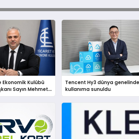
e Ekonomik Kulübü
Tencent Hy3 dünya genelind
şkanı Sayın Mehmet
kullanıma sunuldu
konomiye dair yaptığı
a şunları kaydetti: