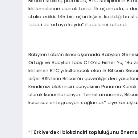
Bitcoin staking protokolü, BTC sahiplerinin Bitcoi
kilitlemelerine olanak tanıdı. İlk aşamada, o dö
stake edildi. 135 bini aşkın kişinin katıldığı bu 
talebi de ortaya koydu” ifadelerini kullandı.
Babylon Labs’in ikinci aşamada Babylon Genesis 
Ortağı ve Babylon Labs CTO’su Fisher Yu, “Bu zin
kilitlenen BTC’yi kullanacak olan ilk Bitcoin S
diğer BSN’lerin Bitcoin’in güvenliğinden yararla
Kendimizi blokzinciri dünyasının Panama Kanalı 
olarak konumlandırıyor. Temel amacımız, Bitcoi
kusursuz entegrasyon sağlamak” diye konuştu
“
Türkiye
’
deki blokzinciri topluluğunu
ö
nemsi