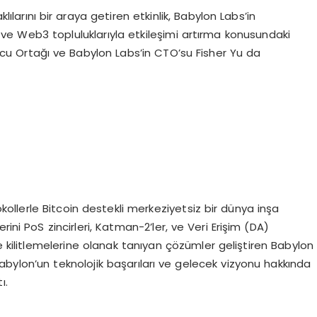
raklılarını bir araya getiren etkinlik, Babylon Labs’in
ri ve Web3 topluluklarıyla etkileşimi artırma konusundaki
rucu Ortağı ve Babylon Labs’in CTO’su Fisher Yu da
okollerle Bitcoin destekli merkeziyetsiz bir dünya inşa
ini PoS zincirleri, Katman-2’ler, ve Veri Erişim (DA)
 kilitlemelerine olanak tanıyan çözümler geliştiren Babylon
 Babylon’un teknolojik başarıları ve gelecek vizyonu hakkında
ı.