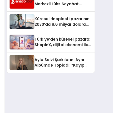
Merkezli Lüks Seyahat
Hizmetleriyle Küresel
Turizmde Öne Çıkıyor
Küresel rinoplasti pazarının
2030’da 9,6 milyar dolara
ulaşması bekleniyor
Türkiye’den küresel pazara:
ShopinX, dijital ekonomi ile
gerçek dünya alışverişini bir
araya getirmeyi hedefliyor
Ayla Selvi Şarkılarını Aynı
Albümde Topladı: “Kayıp
Kasetler 1” 31 Temmuz’da
Yayında