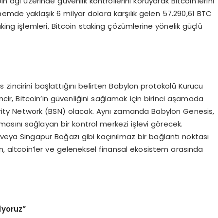
n ağı üzerinde güvenlik kontrollerini koruyarak Bitcoin’lerini
nemde yaklaşık 6 milyar dolara karşılık gelen 57.290,61 BTC
staking işlemleri, Bitcoin staking çözümlerine yönelik güçlü
zincirini başlattığını belirten Babylon protokolü Kurucu
cir, Bitcoin’in güvenliğini sağlamak için birinci aşamada
ecurity Network (BSN) olacak. Aynı zamanda Babylon Genesis,
nmasını sağlayan bir kontrol merkezi işlevi görecek.
veya Singapur Boğazı gibi kaçınılmaz bir bağlantı noktası
n, altcoin’ler ve geleneksel finansal ekosistem arasında
.
yoruz”