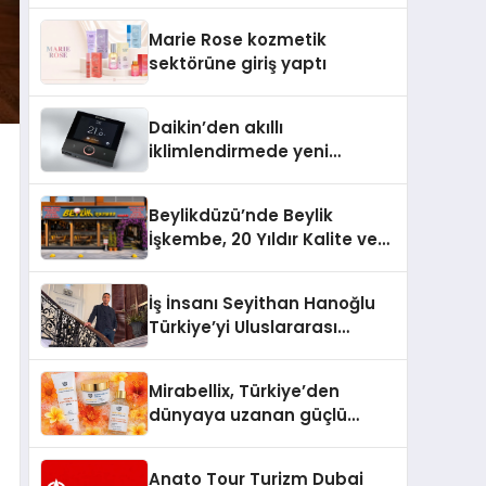
TSSA Düzenleyici Onaylarını
Marie Rose kozmetik
Aldı
sektörüne giriş yaptı
Daikin’den akıllı
iklimlendirmede yeni
dönem: Madoka Plus
Türkiye’de
Beylikdüzü’nde Beylik
İşkembe, 20 Yıldır Kalite ve
Lezzetin Değişmeyen Adresi
İş İnsanı Seyithan Hanoğlu
Türkiye’yi Uluslararası
Arenada Tanıtmayı
Hedefliyor
Mirabellix, Türkiye’den
dünyaya uzanan güçlü
büyümesini sürdürüyor
Anato Tour Turizm Dubai