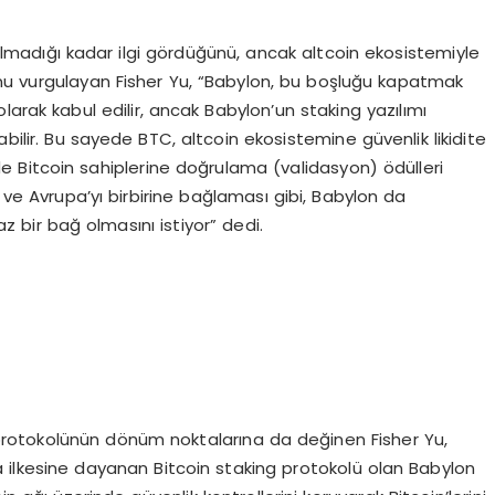
lmadığı kadar ilgi gördüğünü, ancak altcoin ekosistemiyle
unu vurgulayan Fisher Yu, “Babylon, bu boşluğu kapatmak
 olarak kabul edilir, ancak Babylon’un staking yazılımı
abilir. Bu sayede BTC, altcoin ekosistemine güvenlik likidite
er de Bitcoin sahiplerine doğrulama (validasyon) ödülleri
a ve Avrupa’yı birbirine bağlaması gibi, Babylon da
maz bir bağ olmasını istiyor” dedi.
g protokolünün dönüm noktalarına da değinen Fisher Yu,
a ilkesine dayanan Bitcoin staking protokolü olan Babylon