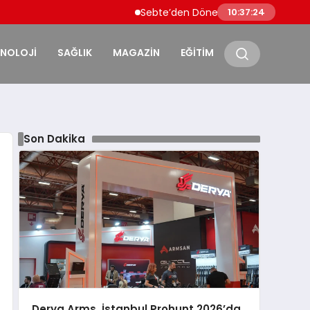
Sebte’den Dönen Faslı Göçmenlere Sınırda 
10:37:25
KNOLOJİ
SAĞLIK
MAGAZİN
EĞİTİM
Son Dakika
Derya Arms, İstanbul Prohunt 2026’da