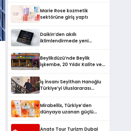
TSSA Düzenleyici Onaylarını
Marie Rose kozmetik
Aldı
sektörüne giriş yaptı
Daikin’den akıllı
iklimlendirmede yeni
dönem: Madoka Plus
Türkiye’de
Beylikdüzü’nde Beylik
İşkembe, 20 Yıldır Kalite ve
Lezzetin Değişmeyen Adresi
İş İnsanı Seyithan Hanoğlu
Türkiye’yi Uluslararası
Arenada Tanıtmayı
Hedefliyor
Mirabellix, Türkiye’den
dünyaya uzanan güçlü
büyümesini sürdürüyor
Anato Tour Turizm Dubai