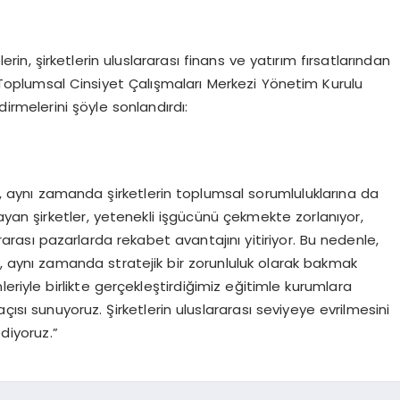
erin, şirketlerin uluslararası finans ve yatırım fırsatlarından
oplumsal Cinsiyet Çalışmaları Merkezi Yönetim Kurulu
ndirmelerini şöyle sonlandırdı:
il, aynı zamanda şirketlerin toplumsal sorumluluklarına da
ayan şirketler, yetenekli işgücünü çekmekte zorlanıyor,
arası pazarlarda rekabet avantajını yitiriyor. Bu nedenle,
il, aynı zamanda stratejik bir zorunluluk olarak bakmak
eriyle birlikte gerçekleştirdiğimiz eğitimle kurumlara
çısı sunuyoruz. Şirketlerin uluslararası seviyeye evrilmesini
ediyoruz.”