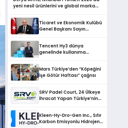
yeni nesil ürünlerini ve global marka
vizyonunu sergiledi
Ticaret ve Ekonomik Kulübü
Genel Başkanı Sayın
Mehmet Ulutaş, ekonomiye
dair yaptığı açıklamada
Tencent Hy3 dünya
şunları kaydetti:
genelinde kullanıma
sunuldu
Mars Türkiye’den “Köpeğini
İşe Götür Haftası” çağrısı
SRV Padel Court, 24 Ülkeye
İhracat Yapan Türkiye’nin
Padel Kortu Üretim Gücü
Kleen-Hy-Dro-Gen Inc., Sıfır
Karbon Emisyonlu Hidrojen
Isıtma Teknolojisinde ISO ve