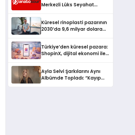
Merkezli Lüks Seyahat
Hizmetleriyle Küresel
Turizmde Öne Çıkıyor
Küresel rinoplasti pazarının
2030’da 9,6 milyar dolara
ulaşması bekleniyor
Türkiye’den küresel pazara:
ShopinX, dijital ekonomi ile
gerçek dünya alışverişini bir
araya getirmeyi hedefliyor
Ayla Selvi Şarkılarını Aynı
Albümde Topladı: “Kayıp
Kasetler 1” 31 Temmuz’da
Yayında