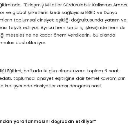
ğitimi’nde, “Birleşmiş Milletler Sürdürülebilir Kalkınma Amacı
yor ve global şirketlerin kredi sağlayıcısı EBRD ve Dünya
rumların toplumsal cinsiyet eşitliği doğrultusunda yatırım ve
ası teşvik ediliyor. Ayrıca hem kendi iç işleyişinde hem de
tliği meselesine ne kadar önem verdiklerini, bu alanda
ymaları destekleniyor.
ği Eğitimi, haftada iki gün olmak üzere toplam 6 saat
edatı, toplumsal cinsiyet eşitliğine dair temel kavramların
de ise işyerinde cinsiyetler arası dengenin nasıl
tlarından yararlanmasını doğrudan etkiliyor”