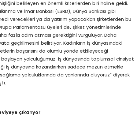
işliğini belirleyen en önemli kriterlerden biri haline geldi.
alkınma ve İmar Bankası (EBRD), Dünya Bankası gibi
redi verecekleri ya da yatırım yapacakları şirketlerden bu
 Avrupa Parlamentosu üyeleri de, şirket yönetimlerinde
 daha fazla adım atması gerektiğini vurguluyor. Daha
ata geçirilmesini belirtiyor. Kadınların iş dünyasındaki
rketlerin başarısını da olumlu yönde etkileyeceği
le başlayan yolculuğumuz, iş dünyasında toplumsal cinsiyet
eneği iş dünyasına kazandırırken sadece mezun etmekle
ini sağlama yolculuklarında da yanlarında oluyoruz” diyerek
tı.
eviyeye çıkarıyor