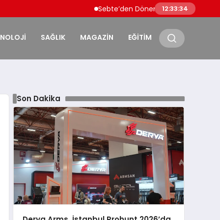
Sebte’den Dönen Faslı Göçmenlere Sınırda Ta
12:33:36
KNOLOJİ
SAĞLIK
MAGAZİN
EĞİTİM
Son Dakika
Derya Arms, İstanbul Prohunt 2026’da