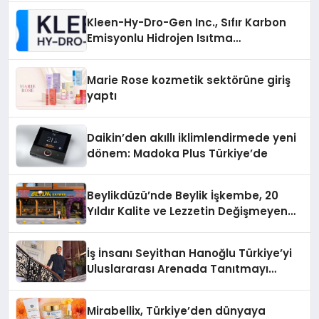
Kleen-Hy-Dro-Gen Inc., Sıfır Karbon
Emisyonlu Hidrojen Isıtma
Teknolojisinde ISO ve TSSA
Düzenleyici Onaylarını Aldı
Marie Rose kozmetik sektörüne giriş
yaptı
Daikin’den akıllı iklimlendirmede yeni
dönem: Madoka Plus Türkiye’de
Beylikdüzü’nde Beylik İşkembe, 20
Yıldır Kalite ve Lezzetin Değişmeyen
Adresi
İş İnsanı Seyithan Hanoğlu Türkiye’yi
Uluslararası Arenada Tanıtmayı
Hedefliyor
Mirabellix, Türkiye’den dünyaya