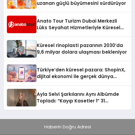
uzanan güçlü büyümesini sürdürüyor
Anato Tour Turizm Dubai Merkezli
Lüks Seyahat Hizmetleriyle Küresel
Turizmde Öne Çıkıyor
Küresel rinoplasti pazarının 2030’da
9,6 milyar dolara ulaşması bekleniyor
Türkiye’den küresel pazara: ShopinX,
dijital ekonomi ile gerçek dünya
alışverişini bir araya getirmeyi
hedefliyor
Ayla Selvi Şarkılarını Aynı Albümde
Topladı: “Kayıp Kasetler 1” 31
Temmuz’da Yayında
Haberin Doğru Adresi