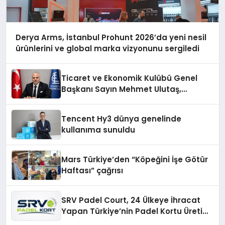
Derya Arms, İstanbul Prohunt 2026’da yeni nesil
ürünlerini ve global marka vizyonunu sergiledi
Ticaret ve Ekonomik Kulübü Genel
Başkanı Sayın Mehmet Ulutaş,
ekonomiye dair yaptığı açıklamada
şunları kaydetti:
Tencent Hy3 dünya genelinde
kullanıma sunuldu
Mars Türkiye’den “Köpeğini İşe Götür
Haftası” çağrısı
SRV Padel Court, 24 Ülkeye İhracat
Yapan Türkiye’nin Padel Kortu Üretim
Gücü