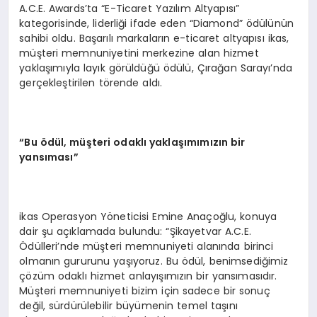
A.C.E. Awards’ta “E-Ticaret Yazılım Altyapısı”
kategorisinde, liderliği ifade eden “Diamond” ödülünün
sahibi oldu. Başarılı markaların e-ticaret altyapısı ikas,
müşteri memnuniyetini merkezine alan hizmet
yaklaşımıyla layık görüldüğü ödülü, Çırağan Sarayı’nda
gerçekleştirilen törende aldı.
“
Bu
ö
d
ü
l, m
üş
teri odakl
ı
yakla
şı
m
ı
m
ı
z
ı
n bir
yans
ı
mas
ı”
ikas Operasyon Yöneticisi Emine Anaçoğlu, konuya
dair şu açıklamada bulundu: “Şikayetvar A.C.E.
Ödülleri’nde müşteri memnuniyeti alanında birinci
olmanın gururunu yaşıyoruz. Bu ödül, benimsediğimiz
çözüm odaklı hizmet anlayışımızın bir yansımasıdır.
Müşteri memnuniyeti bizim için sadece bir sonuç
değil, sürdürülebilir büyümenin temel taşını