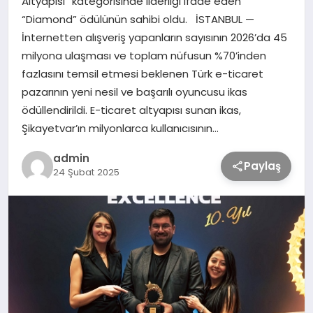
Altyapısı” kategorisinde liderliği ifade eden
“Diamond” ödülünün sahibi oldu. İSTANBUL —
İnternetten alışveriş yapanların sayısının 2026’da 45
TEKNOLOJİ
milyona ulaşması ve toplam nüfusun %70’inden
fazlasını temsil etmesi beklenen Türk e-ticaret
SAĞLIK
pazarının yeni nesil ve başarılı oyuncusu ikas
ödüllendirildi. E-ticaret altyapısı sunan ikas,
MAGAZİN
Şikayetvar’ın milyonlarca kullanıcısının…
admin
EĞİTİM
Paylaş
24 Şubat 2025