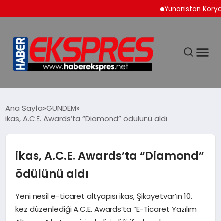
Yunanistan Korydallos C
DÜNYA
Ana Sayfa
GÜNDEM
ikas, A.C.E. Awards’ta “Diamond” ödülünü aldı
EKONOMİ
ikas, A.C.E. Awards’ta “Diamond”
SİYASET
ödülünü aldı
SPOR
Yeni nesil e-ticaret altyapısı ikas, Şikayetvar’ın 10.
kez düzenlediği A.C.E. Awards’ta “E-Ticaret Yazılım
YAŞAM