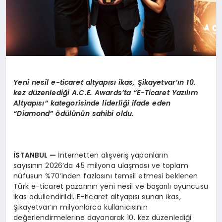
Yeni nesil e-ticaret altyap
ı
s
ı
ikas,
Ş
ikayetvar
’ı
n 10.
kez d
ü
zenledi
ğ
i A.C.E. Awards
’
ta
“
E-Ticaret Yaz
ı
l
ı
m
Altyap
ı
s
ı”
kategorisinde liderli
ğ
i ifade eden
“
Diamond
” ö
d
ü
l
ü
n
ü
n sahibi oldu.
İ
STANBUL
—
İnternetten alışveriş yapanların
sayısının 2026’da 45 milyona ulaşması ve toplam
nüfusun %70’inden fazlasını temsil etmesi beklenen
Türk e-ticaret pazarının yeni nesil ve başarılı oyuncusu
ikas ödüllendirildi. E-ticaret altyapısı sunan ikas,
Şikayetvar’ın milyonlarca kullanıcısının
değerlendirmelerine dayanarak 10. kez düzenlediği