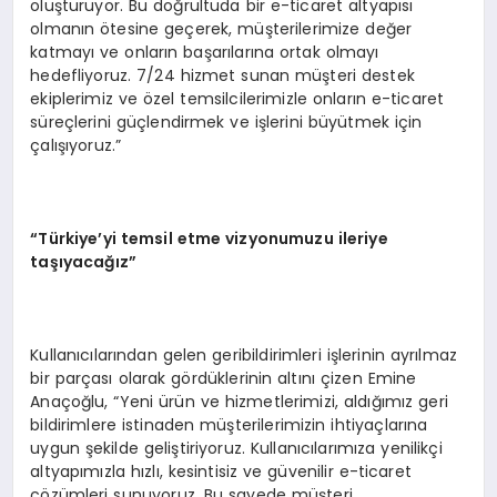
oluşturuyor. Bu doğrultuda bir e-ticaret altyapısı
olmanın ötesine geçerek, müşterilerimize değer
katmayı ve onların başarılarına ortak olmayı
hedefliyoruz. 7/24 hizmet sunan müşteri destek
ekiplerimiz ve özel temsilcilerimizle onların e-ticaret
süreçlerini güçlendirmek ve işlerini büyütmek için
çalışıyoruz.”
“
T
ü
rkiye
’
yi temsil etme vizyonumuzu ileriye
ta
şı
yaca
ğı
z
”
Kullanıcılarından gelen geribildirimleri işlerinin ayrılmaz
bir parçası olarak gördüklerinin altını çizen Emine
Anaçoğlu, “Yeni ürün ve hizmetlerimizi, aldığımız geri
bildirimlere istinaden müşterilerimizin ihtiyaçlarına
uygun şekilde geliştiriyoruz. Kullanıcılarımıza yenilikçi
altyapımızla hızlı, kesintisiz ve güvenilir e-ticaret
çözümleri sunuyoruz. Bu sayede müşteri