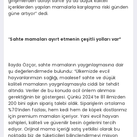
girişimlerden dolayı sahte ya da düşük kaliteli
içeriklerden yapılan mamalarla karşılaşma riski günden
güne artıyor” dedi.
“
Sahte mamaları
ay
ırt etmenin çeşitli yolları var”
İlayda Özçar, sahte mamaların yaygınlaşmasına dair
şu değerlendirmede bulundu: “Ülkemizde evcil
hayvanlarımızın sağlığı, maalesef sahte ve düşük
kaliteli mamaların yaygınlaşmasıyla ciddi bir tehdit
altında. Veriler de bu konuda acil önlem alınması
gerektiğinin bir göstergesi. Çünkü 2024’te 81 ilimizden
200 bini aşkın sipariş talebi aldık. Siparişlerin ortalama
%70’inden fazlası, hem kedi hem de köpek dostlarımız
için premium mamaları içeriyor. Yani evcil hayvan
sahipleri, kaliteli ve güvenilir besin ögelerini tercih
ediyor. Orijinal mama içeriği satış yetkilisi olarak bu
noktada biz de tüketicileri bilinçlendirmeyi misyon