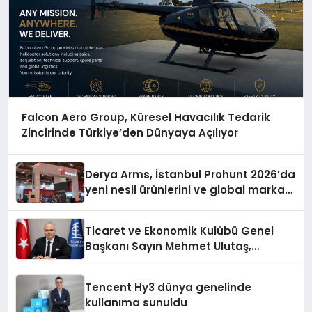
Falcon Aero Group, Küresel Havacılık Tedarik
Zincirinde Türkiye’den Dünyaya Açılıyor
Derya Arms, İstanbul Prohunt 2026’da
yeni nesil ürünlerini ve global marka
vizyonunu sergiledi
Ticaret ve Ekonomik Kulübü Genel
Başkanı Sayın Mehmet Ulutaş,
ekonomiye dair yaptığı açıklamada
şunları kaydetti:
Tencent Hy3 dünya genelinde
kullanıma sunuldu