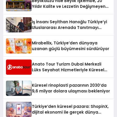
Beylikdüzü’nde Beylik İşkembe, 20
Yıldır Kalite ve Lezzetin Değişmeyen
Adresi
İş İnsanı Seyithan Hanoğlu Türkiye’yi
Uluslararası Arenada Tanıtmayı
Hedefliyor
Mirabellix, Türkiye’den dünyaya
uzanan güçlü büyümesini sürdürüyor
Anato Tour Turizm Dubai Merkezli
Lüks Seyahat Hizmetleriyle Küresel
Turizmde Öne Çıkıyor
Küresel rinoplasti pazarının 2030’da
9,6 milyar dolara ulaşması bekleniyor
Türkiye’den küresel pazara: ShopinX,
dijital ekonomi ile gerçek dünya