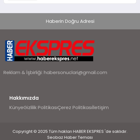
alışverişini bir araya getirmeyi
hedefliyor
Haberin Doğru Adresi
Reklam & İşbirliği:
habersonuclari@gmail.com
Hakkımızda
Künye
Gizlilik Politikası
Çerez Politikası
İletişim
Copyright © 2025 Tüm hakları HABER EKSPRES 'de saklıdır.
Seobaz Haber Teması