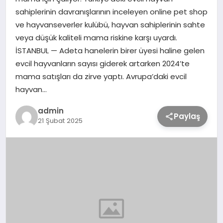
sahiplerinin davranışlarının inceleyen online pet shop
ve hayvanseverler kulübü, hayvan sahiplerinin sahte
TEKNOLOJİ
veya düşük kaliteli mama riskine karşı uyardı.
İSTANBUL — Adeta hanelerin birer üyesi haline gelen
SAĞLIK
evcil hayvanların sayısı giderek artarken 2024’te
mama satışları da zirve yaptı. Avrupa’daki evcil
MAGAZİN
hayvan…
admin
Paylaş
EĞİTİM
21 Şubat 2025