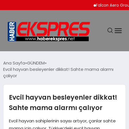
Falcon Aero Group, Küre
DÜNYA
Ana Sayfa
GÜNDEM
Evcil hayvan besleyenler dikkat! Sahte mama alarmı
çalıyor
EKONOMİ
SİYASET
Evcil hayvan besleyenler dikkat!
Sahte mama alarmı çalıyor
SPOR
Evcil hayvan sahiplerinin sayısı artıyor, çanlar sahte
YAŞAM
mama için çalıyor. Türkiye’deki evcil hayvan