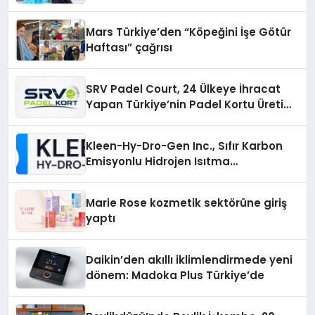
Mars Türkiye’den “Köpeğini İşe Götür
Haftası” çağrısı
SRV Padel Court, 24 Ülkeye İhracat
Yapan Türkiye’nin Padel Kortu Üretim
Gücü
Kleen-Hy-Dro-Gen Inc., Sıfır Karbon
Emisyonlu Hidrojen Isıtma
Teknolojisinde ISO ve TSSA
Düzenleyici Onaylarını Aldı
Marie Rose kozmetik sektörüne giriş
yaptı
Daikin’den akıllı iklimlendirmede yeni
dönem: Madoka Plus Türkiye’de