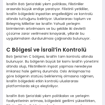
İsrail’in Batı Şeria’daki yıkım politikası, Filistinliler
arasında büyük endişe yaratıyor. Filistinli yetkililer,
İsrail’in bölgedeki inşaatları engellediğini ve kontrolü
altında tuttuğunu belirtiyor. Uluslararası toplum ve
Birleşmiş Milletler ise İsrail’in Yahudi yerleşim
birimlerinin artırılmasını ve bu şekilde iki devletli
çözüme zarar verilmesini kınayarak, yıllardır bu
uygulamaların durdurulması çağrısında bulunuyor.
C Bölgesi ve İsrail’in Kontrolü
Batı Şeria’nın C bölgesi, İsrail’in tam kontrolü altında
bulunuyor. Bu bölgenin büyük bir kısmı İsrail’in yönetimi
altında olup, Filistinlilerin inşaat yapması neredeyse
imkansız hale gelmiş durumda. Oslo Anlaşması’na
göre bölgenin statüsü belirlenmiş olmasına rağmen,
İsrail’in bölgedeki etkin kontrolü uluslararası
platformlarda sıkça eleştiriliyor.
İsrail’in Batı Şeria’daki yıkım politikaları ve yerleşim
faaliyetlerinin artması, bölgedeki gerilimi yükseltirken,