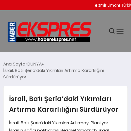
İzmir Limanı Türkiye V
DÜNYA
Ana Sayfa
DÜNYA
İsrail, Batı Şeria’daki Yıkımları Artırma Kararlılığını
Sürdürüyor
EKONOMİ
SİYASET
İsrail, Batı Şeria’daki Yıkımları
Artırma Kararlılığını Sürdürüyor
SPOR
İsrail, Batı Şeria’daki Yıkımları Artırmayı Planlıyor
YAŞAM
İsrail’in sağcı politikacısı Bezalel Smotrich, işgal