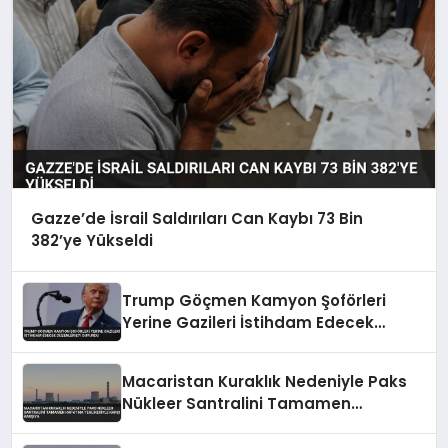
Gazze’de İsrail Saldırıları Can Kaybı 73 Bin
382’ye Yükseldi
Trump Göçmen Kamyon Şoförleri
Yerine Gazileri İstihdam Edecek
Düzenlemeyi Duyurdu
Macaristan Kuraklık Nedeniyle Paks
Nükleer Santralini Tamamen
Kapatma Tehlikesiyle Karşı Karşıya