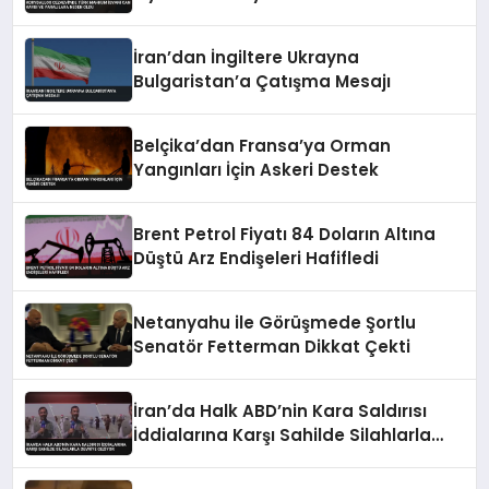
Oldu
İran’dan İngiltere Ukrayna
Bulgaristan’a Çatışma Mesajı
Belçika’dan Fransa’ya Orman
Yangınları İçin Askeri Destek
Brent Petrol Fiyatı 84 Doların Altına
Düştü Arz Endişeleri Hafifledi
Netanyahu ile Görüşmede Şortlu
Senatör Fetterman Dikkat Çekti
İran’da Halk ABD’nin Kara Saldırısı
İddialarına Karşı Sahilde Silahlarla
Devriye Geziyor