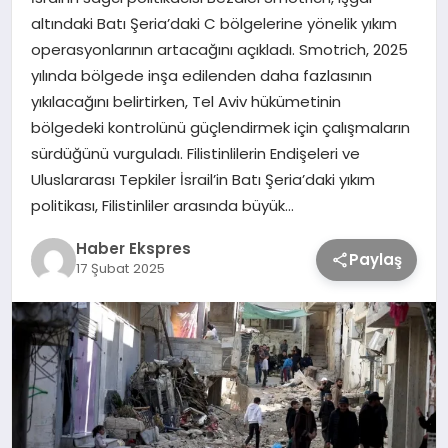
altındaki Batı Şeria’daki C bölgelerine yönelik yıkım
operasyonlarının artacağını açıkladı. Smotrich, 2025
TEKNOLOJİ
yılında bölgede inşa edilenden daha fazlasının
yıkılacağını belirtirken, Tel Aviv hükümetinin
SAĞLIK
bölgedeki kontrolünü güçlendirmek için çalışmaların
sürdüğünü vurguladı. Filistinlilerin Endişeleri ve
MAGAZİN
Uluslararası Tepkiler İsrail’in Batı Şeria’daki yıkım
politikası, Filistinliler arasında büyük…
EĞİTİM
Haber Ekspres
Paylaş
17 Şubat 2025