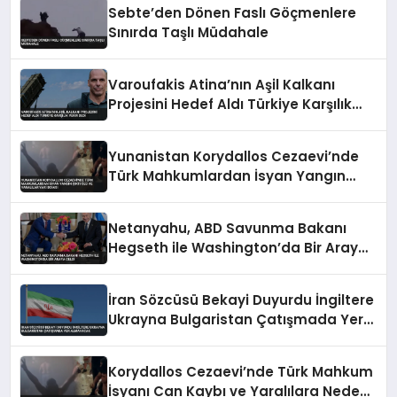
Sebte’den Dönen Faslı Göçmenlere
Sınırda Taşlı Müdahale
Varoufakis Atina’nın Aşil Kalkanı
Projesini Hedef Aldı Türkiye Karşılık
Verir Dedi
Yunanistan Korydallos Cezaevi’nde
Türk Mahkumlardan İsyan Yangın
Çıktı Ölü ve Yaralılar Var İddiası
Netanyahu, ABD Savunma Bakanı
Hegseth ile Washington’da Bir Araya
Geldi
İran Sözcüsü Bekayi Duyurdu İngiltere
Ukrayna Bulgaristan Çatışmada Yer
Almayacak
Korydallos Cezaevi’nde Türk Mahkum
İsyanı Can Kaybı ve Yaralılara Neden